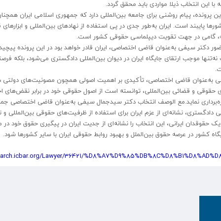
ا این انتخاب ذیلا مواردی باید محقق گردد.
 پرونده، پیام روشنی برای جامعه بین‌المللی دارد که جمهوری اسلامی ایران همچنان
ا پایبند است. ایران به‌طور جدی در پی استفاده از نهادهای بین‌المللی و ابزارهای ق
ینه، گامی در جهت تقویت دیپلماسی حقوقی کشور است.
حضور دکتر سیفی به‌عنوان قاضی اختصاصی، ایران قادر خواهد بود در این پرونده پیچید
ه‌تنها موجب ارتقای جایگاه ایران در دیوان بین‌المللی دادگستری می‌شود، بلکه فرصت
ت.
ی به‌عنوان قاضی اختصاصی، تأکیدی بر اهمیت اصولی همچون مصونیت‌های دولتی د
ی حقوقی و قضائی بین‌المللی، توانسته است از اصول حقوقی خود در برابر نقض‌های اح
هره‌برداری نماید.مع الوصف انتخاب دکتر سیدجمال سیفی به‌عنوان قاضی اختصاصی جم
لمللی دادگستری، نشانه‌ای از عزم ایران برای استفاده از ظرفیت‌های حقوقی بین‌المللی و
ک حقوقدان ایرانی، این انتخاب را نشانه‌ای از جدیت ایران در پیگیری حقوق خود در 
یگاه کشور در عرصه حقوق بین‌الملل و بهبود روابط حقوقی ایران با سایر کشورها شود.
/search.icbar.org/Lawyer/36421/%D8%A7%D9%85%DB%8C%D8%B1%D8%