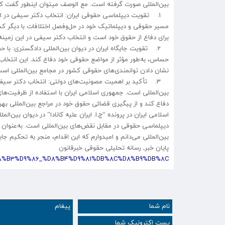
بین‌المللی صورت گرفته است. مع الوصف میتوان اینطور گفت که ب
1. تقویت دیپلماسی حقوقی ایران: انتخاب دکتر سیفی در این
مسیر حقوقی و دیپلماتیک خود در حل‌وفصل اختلافات با دیگر کشوره
برای دفاع از حقوق خود است و انتخاب دکتر سیفی در این زم
2. تقویت جایگاه ایران در دیوان بین‌المللی دادگستری: با 
حساس، به‌طور مؤثر از مواضع حقوقی خود دفاع کند. این انتخاب ن
نشان دادن توانمندی‌های حقوقی کشور در مجامع بین‌المللی اس
3. تأکید بر اهمیت مصونیت‌های دولتی: انتخاب دکتر سیف
بین‌المللی است. جمهوری اسلامی ایران با استفاده از ظرفیت‌ها
دفاع کند و از پیگیری قضائی حقوق خود در مراجع بین‌المللی ب
اسلامی ایران در پرونده “ج.ا. ایران علیه کانادا” در دیوان بین‌ا
دیپلماسی حقوقی در مقابل نقض‌های بین‌المللی است. به‌عنوان ی
بین‌المللی می‌دانم و امیدوارم که این اقدام، منجر به تحکیم جا
پایان خبرـ رسانه تحلیلی حقوقی خبرقانون
AD%D8%B3%D9%86_%D8%B4%D9%81%DB%8C%D8%B9%DB%8C