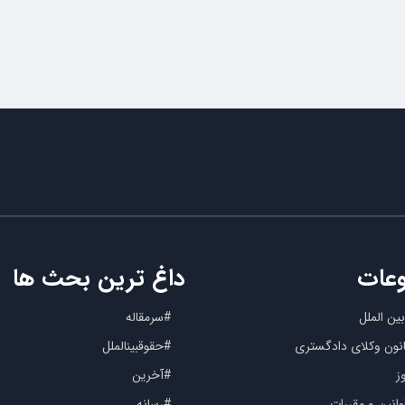
عات
داغ ترین بحث ها
ین الملل
#سرمقاله
کانون وکلای دادگستری
#حقوقبینالملل
ز
#آخرین
انین و مقررات
#رسانه