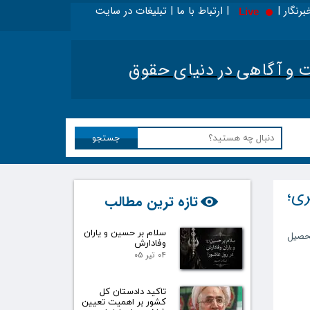
برنگار | | ارتباط با ما | تبلیغات در سایت
Live
 در اینجا بخوانید - ویژه حقوقدانان
|
تحلیل اخبار حق
آگاهی در دنیای حقوق​​​​​​​
جستجو
ری؛
تازه ترین مطالب
سلام بر حسین و یاران
تحصیل
وفادارش
۰۴ تیر ۰۵
تاکید دادستان کل
کشور بر اهمیت تعیین