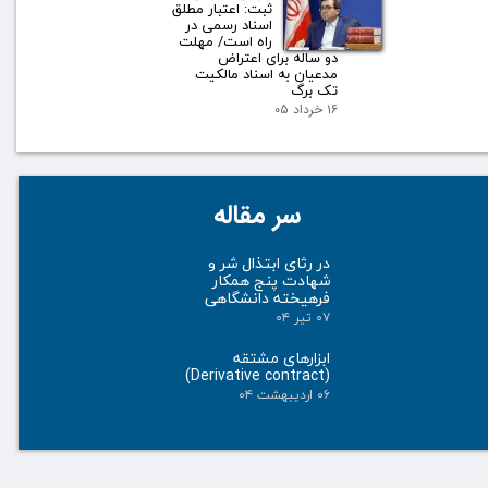
ثبت: اعتبار مطلق
اسناد رسمی در
راه است/ مهلت
دو ساله برای اعتراض
مدعیان به اسناد مالکیت
تک برگ
۱۶ خرداد ۰۵
سر مقاله
در رثای ابتذال شر و
شهادت پنج همکار
فرهیخته دانشگاهی
۰۷ تیر ۰۴
ابزارهای مشتقه
(Derivative contract)
۰۶ اردیبهشت ۰۴