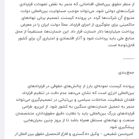
از منظر حقوق بین‌الملل، اقداماتی که منجر به نقض تعهدات قراردادی
شرکت‌های دولتی شود، می‌تواند موجب مسئولیت بین‌المللی دولت
متبوع آن شرکت‌ها گردد. در پرونده کرسنت، تصمیم برخی نهادهای
حاکمیتی برای جلوگیری از اجرای قرارداد، عملاً دولت ایران را در معرض
پرداخت میلیاردها دلار خسارت قرار داد. این خسارت‌ها، مستقیماً از محل
منابع ملی باید پرداخت شود و آثار اقتصادی و اعتباری آن برای کشور
قابل‌توجه است.
⸻
جمع‌بندی
پرونده کرسنت نمونه‌ای بارز از چالش‌های حقوقی در قراردادهای
بین‌المللی انرژی است که نشان می‌دهد عدم دقت در تنظیم قرارداد،
فقدان شفافیت، مداخلات سیاسی و بی‌ثباتی در تصمیم‌گیری می‌تواند
منجر به تحمیل خسارت‌های سنگین به کشور شود. از این‌رو، طراحی
قراردادهای بزرگ بین‌المللی باید با نظارت دقیق حقوق‌دانان، متخصصان
صنعت و نهادهای مستقل همراه باشد تا از بروز چنین بحران‌هایی
پیشگیری شود.
امیرحسن
شفیعی
–
وکیل
دادگستری
و
فارغ التحصیل حقوق بین الملل از