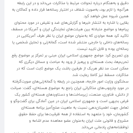
دقیق و به‌هنگام درباره تحولات مرتبط با مذاکرات می‌داند و در این رابطه
هرآنچه را لازم بود، به‌صورت شفاف در اختیار رسانه‌ها قرار داده و کماکان به
همین شیوه عمل خواهد کرد.
بقایی با اشاره به انتشار خبر‌ها و گزارش‌های ضد و نقیض در مورد محتوای
پیام‌ها و مواضع متبادله بین هیئت‌های نمایندگی ایران و آمریکا در مسقط،
تاکید کرد همه مواردی که به‌عنوان موضع ایران یا نظر طرف آمریکایی در
رسانه‌های داخلی یا خارجی منتشر شده است، گمانه‌زنی و تحلیل شخصی یا
رسانه‌ای بوده و قابل تایید نیست.
وی تصریح کرد: موضع جمهوری اسلامی ایران مبنی بر تمرکز بر موضوع رفع
تحریم‌ها، بحث هسته‌ای و پرهیز از ورود به مباحث و مسائل دیگری که
ممکن است مد نظر هریک از طرفین باشد، یک موضع ثابت است که در
مذاکرات مسقط نیز کاملا رعایت شد.
سخنگوی وزارت امور خارجه، همچنین در رابطه با گمانه‌زنی‌های صورت‌گرفته
در مورد چارچوب‌های مذاکراتی ایران راجع به موضوع هسته‌ای، گفت: صیانت
از دانش، فناوری، صنعت، زیرساخت‌ها و دستاورد‌های هسته‌ای کشور یک
فرض بدیهی است و جمهوری اسلامی ایران در عین آمادگی برای گفت‌و‌گو و
تعامل جهت اطمینان‌دهی نسبت به ماهیت صلح‌آمیز برنامه هسته‌ای
کشورمان، خود را متعهد به استفاده از همه ظرفیت‌ها برای حفظ حقوق
مشروع و قانونی ملت ایران به‌عنوان عضو معاهده عدم اشاعه و
توافقنامه‌های پادمانی می‌داند.