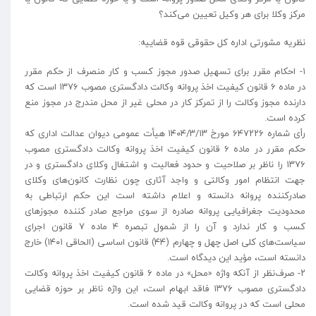
مرکز وکلا برای هر وکیل تعیین می‌کند؟
نظریه مشورتی اداره کل حقوقی قوه قضاییه:
۱- احکام مقرر برای تسهیل صدور مجوز کسب و کار منصرف از حکم مقرر
در ماده ۶ قانون کیفیت اخذ پروانه وکالت دادگستری مصوب ۱۳۷۶ است که
دارنده مجوز وکالت را از تمرکز کار در محلی غیر از محل مندرج در مجوز منع
کرده است.
رأی شماره ۶۴۷۲۲۶ مورخ ۱۴۰۴/۳/۱۳ هیأت عمومی دیوان عدالت اداری که
حکم مقرر در ماده ۶ قانون کیفیت اخذ پروانه وکالت دادگستری مصوب
۱۳۷۶ را ناظر بر صلاحیت و حدود فعالیت و اشتغال وکلای دادگستری و در
جهت انتظام امور وکالتی و واجد آثاری چون نظارت کانون‌های وکلای
صادر‌کننده پروانه دانسته و اعلام داشته است این حکم ارتباطی به
محدودیت جغرافیایی پروانه صادره از سوی مراجع صادر کننده مجوزهای
کسب و کار ندارد و آن را از شمول تبصره ۴ ماده ۷ قانون اجرای
سیاست‌های کلی اصل چهل و چهارم (۴۴) قانون اساسی (الحاقی ۱۴۰۱) خارج
دانسته است، مؤید این دیدگاه است.
۲- صرف‌نظر از آنکه واژه «محل» در ماده ۶ قانون کیفیت اخذ پروانه وکالت
دادگستری مصوب ۱۳۷۶ فاقد ابهام است، این واژه ناظر بر حوزه قضایی
محلی است که در پروانه وکالت قید شده است.