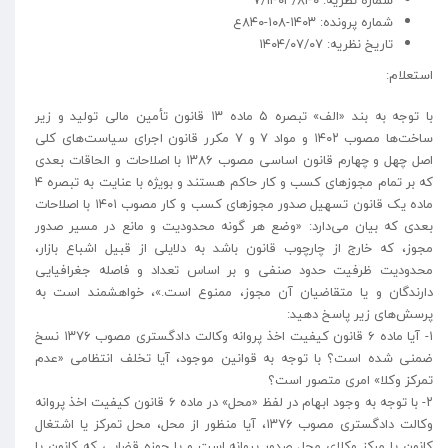
شماره نظریه: ۷/۱۴۰۳/۸۴۰
شماره پرونده: ۱۴۰۳-۱۰۸-۸۴۰ع
تاریخ نظریه: ۱۴۰۴/۰۷/۰۷
استعلام:
با توجه به بند «الف» تبصره ۵ ماده ۱۳ قانون تأمین مالی تولید و زیر
ساخت‌ها مصوب ۱۴۰۲ و مواد ۷ و ۷ مکرر قانون اجرای سیاست‌های کلی
اصل چهل و چهارم قانون اساسی مصوب ۱۳۸۶ با اصلاحات و الحاقات بعدی
که بر تمام مجوز‌های کسب و کار حاکم هستند و بویژه با عنایت به تبصره ۴
ماده یک قانون تسهیل صدور مجوزهای کسب و کار مصوب ۱۴۰۱ با اصلاحات
بعدی که بیان می‌دارد: «وضع هر گونه محدودیت و مانع در مسیر صدور
مجوز، که خارج از چارچوب قانون باشد به دلایلی از قبیل اشباع بازار،
محدودیت ظرفیت حدود صنفی و بر اساس تعداد و فاصله جغرافیایی
دارندگان و یا متقاضیان آن مجوز، ممنوع است.»، خواهشمند است به
پرسش‌های زیر پاسخ دهید:
۱- آیا ماده ۶ قانون کیفیت اخذ پروانه وکالت دادگستری مصوب ۱۳۷۶ نسخ
ضمنی شده است؟ با توجه به قوانین موجود، آیا تخلف انتظامی «عدم
تمرکز وکلا» امری متصور است؟
۲- با توجه به وجود ابهام در لفظ «محل» در ماده ۶ قانون کیفیت اخذ پروانه
وکالت دادگستری مصوب ۱۳۷۶، آیا منظور از محل، محل تمرکز یا اشتغال
کانون یا مرکز وکلای محل صدور پروانه است و یا حوزه قضایی که کانون یا