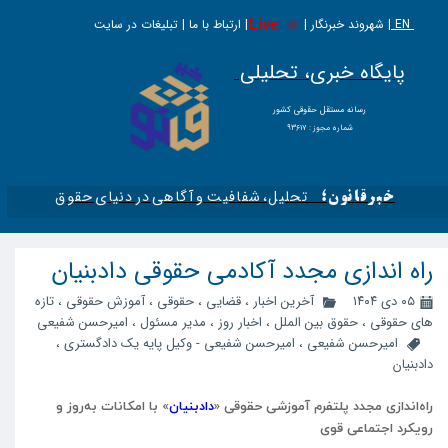
EN |
Live
شهروند خبرنگار | | ارتباط با ما | تبلیغات در سایت
پایگاه خبری، تحلیلی
​​​​رسانه مستقل حقوقی کشور
شماره مجوز : ۹۳۶۱۷
تحلیل، شفافیت و آگاهی در دنیای حقوق​​​​​​​
خبرقانون؛
راه اندازی مجدد آکادمی حقوقی دادبنیان
۰۵ دی ۱۴۰۴
آخرین اخبار
،
قضایی
،
حقوقی
،
آموزش حقوقی
،
تازه
های حقوقی
،
حقوق بین الملل
،
اخبار روز
،
مدیر مسئول
،
امیرحسن شفیعی
امیرحسن شفیعی
،
امیرحسن شفیعی - وکیل پایه یک دادگستری
،
دادبنیان
راه‌اندازی مجدد پلتفرم آموزشی حقوقی «
دادبنیان
» با امکانات به‌روز و
رویکرد اجتماعی قوی