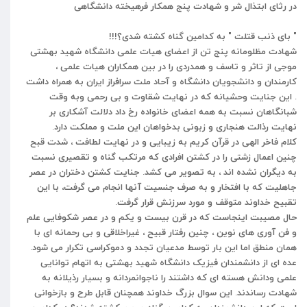
در رثای ابتذال شر و شهادت پنج همکار فرهیخته دانشگاهی
" بای ذنب قتلت " به کدامین گناه کشته شدی؟!!!
شهادت مظلومانه پنج تن از اعضای هیات علمی دانشگاه شهید بهشتی
موجی
از
تاثر
و
تاسف
و همدردی
را
در
بین
همکاران
هیات
علمی
،
کارمندان
و
دانشجویان
دانشگاه
و
آحاد
ملت
سرافراز
ایران
به
همراه
داشت
.
این
جنایت
وحشیانه
که
در
نهایت
شقاوت
و
بی
رحمی
وبه
وقت
شبانگاهان
نسبت
به
همه
اعضای
خانواده
رخ
داد
دلالت
آشکاری
بر
نهایت
رذالت
هنجاری
و
زبونی
بدخواهان
این
ملت
و
مملکت
دارد
.
کلام
فاخر
الهی
در
قرآن
کریم
به
زیبایی
و
در
نهایت
لطافت
،
شدت
قبح
چنین
اعمال
زشتی
را
در
کشتن
افرادی
که
مرتکب
گناه
و
تقصیری
نسبت
به
دیگران
نشده
اند
،
به
تصویر
می
کشد
.
جنایت
کشتن
دختران
در
عصر
جاهلیت
که
با
افتخار
و
به
صرف
جنسیت
آنها
انجام
می
گرفت،
با
این
تقبیح
خداوند
متوقف
و
مورد
سرزنش
قرار
گرفت
.
حال
مصیبت
اینجاست
که
در
قرن
بیست
و
یکم
و
در
عصر
شکوفایی
علم
و
فن
آوری
های
نوین
،
چنین
رفتار
قبیح
،
غیراخلاقی
و
بی
رحمانه
ای
با
همان
منطق
اما
این
بار
توسط
مدعیان
تجدد
و
دموکراسی
تکرار
می
شود
.
عده
ای
از
دانشمندان
فیزیک
دانشگاه
شهید
بهشتی
به
اتهام
توانایی
علمی
ودانش
هسته
ای
که
داشتند
را
ناجوانمردانه
و
بسیار
رذیلانه
به
شهادت
رساندند
.
این
سوال
بزرگ
خداوند
همچنان
قابل
طرح
و
بازخوانی