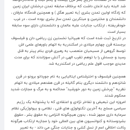
شد
.
البته
باید
اذعان
داشت
که
برخلاف
سابقه
تمدن
درخشان
ایران
زمین
که
زادگاه
اولین
تمدن
بشری
(
به
تعبیر
هگل
)
و
همچنین
قدمگاه
عارفان
،
دانشمندان
و
مخترعین
و
مبتکرین
تمدن
ساز
بشری
بوده
است
،
در
غرب
خودفریفته
،
ارتکاب
جنایات
علیه
عالمان
و
دانشمندان
دارای
سوء
سابقه
بسیار
است
.
در
تاریخ
ثبت
شده
است
که هیپاتیا
نخستین
زن
ریاضی
دان
و
فیلسوف
برجسته
قرن
چهارم
میلادی
در
اسکندریه
به
اتهام
باورهای
علمی
اش
توسط
گروهی
از
مسیحیان
متعصب
به
رهبری
فردی
بنام
پیتر
به
قتل
رسید
و
جسدش
را
با
توهم
تقرب
الهی
در
آتش
سوزاندند
که
برای
مدت
مدیدی
موجب
افول
علم
ریاضی
در
اسکندریه
شد
.
همچنین
فیلسوف
و
اخترشناس
ایتالیایی
به
نام جوردانو برونو
در
قرن
شانزدهم
و
دانشمند
دیگری
بنام گالیله
در
قرن
هفدهم
میلادی
به
اتهام
نظریه
"
چرخش
زمین
به
دور
خورشید
"
محاکمه
و
به
مرگ
و
مجازات
شدید
محکوم
شدند
.
امروزه
این
تبعیض
و
تفاخر
نژادی
و
اعتقادی
که
با
پشتوانه
یک
رژیم
سیاسی
مسلح
به
آخرین
تکنولوژی
های
فنی
،
نظامی
و
بیولوژیکی
نظام
سرمایه
داری
مجهز
شده
،
بدون
هیچگونه
التزامی
به
حقوق
بشر
،
حقوق
بشردوستانه
و
کنوانسیون
های
بین
المللی
خود
را
مجازبه
ارتکاب
هرگونه
رذالت
اخلاقی
اعم
از
نسل
کشی
و
جنایات
جنگی
می
داند - به تعبیر