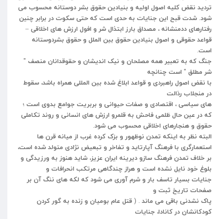
تردید
نقض
کلیه
اصول
اولیه
و
بنیادین
حقوق
بشر
دوستانه
محسوب
می
شود
.
شدت
قبح
این
جنایات
به
حدی
است
که
حتی
سکوت
در
برابر
چنین
رفتارهای
ددمنشانه
،
مصداق
بارز
ابتذال
شر
و
افول
ارزش
های
اخلاقی
–
قواعد
حقوقی
و
اصول
بنیادین
حقوق
بین
الملل
و
حقوق
بشردوستانه
است
.
جنگ
که
به
تعبیر
همه
مصلحان
و
نیک
اندیشان
و
حقوقدانان
منصف
"
شر مطلق
"
است
چنانچه
با
نقض
اصول
راهبردی
و
قواعد
ابلاغ
شده
بین
المللی
همراه
باشد،
سقوط
در
منجلاب
رذالت
های
سیاسی
،
اقتصادی
و
صفات
حیوانی
و
بربریت
جوامع
بدوی
است
؛
که
در
عین
حال
ظلمی
فاحش
به
قلمرو
ارزش
های
انسانی
و
روند
تکاملی
حقوق
و
هنجارهای
اخلاقی
محسوب
می
شود
.
البته
نظر
به
اینکه
تمدن
نوظهور
و
بزک
کرده
غرب
از
میانه
قرن
ها
استعمارگری
با
فرهنگ
آپارتاید
و
تفاخر
و
تبعیض
نژادی
متولد
شده
است،
بر
خلاف
تمدن
فرهنگ
سازو
دیرینه
ایران
عزیز،
شاید
هنوز
به
ورزیدگی
و
بلوغ
خود
نایل
نشده
است
و
هراز
چندگاهی
مرتکب
انحرافات
و
جنایات
بسیار
تاسف
بار
و
شرم
آوری
می
شود
که
لکه
های
ننگ
آن
بر
صفحات
تاریخ
ثبت
و
پاک
نشدنی
باقی
می
ماند
. (
قتل
عام
بومیان
و
زنده
به
گور
کردن
کودکانشان
در
کانادا،
جنایات