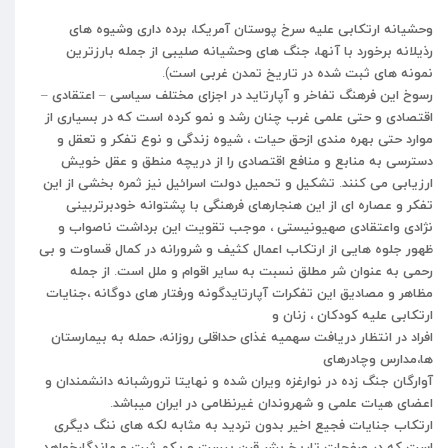
وحشیانه
ارتکابی
علیه
سرخ
پوستان
آمریکا،
برده
داری
وشیوه
های
رذیلانه
برخورد
با
آنها،
جنگ
های
وحشیانه
صلیبی
از
جمله
بارزترین
نمونه
های
ثبت
شده
در
تاریخ
تمدن
غربی
است
).
رسوخ
این
فرهنگ
تفاخر
و
آپارتاید
در
اجزای
مختلف
سیاسی
–
اعتقادی
–
اقتصادی
و
حتی
علمی
غرب
چنان
رشد
و
نمو
کرده
است
که
در
بسیاری
از
موارد
حتی
بهره
مندی
ازحق
حیات
،
شیوه
زندگی
و
نوع
تفکر
و
تعقل
و
دسترسی
به
منابع
و
منافع
اقتصادی
را
از
دریچه
منطق
و
عقل
خویش
ارزیابی
می
کنند
.
تشکیل
و
تحمیل
دولت
اسرائیل
نیز
ثمره
بخشی
از
این
تفکر
و
عصاره
ای
از
این
هنجارهای
فرهنگی
با
پشتوانه
خودبرتربینی
نژادی
واعتقادی
صهیونیستی
،
موجب
تقویت
این
برداشت
ناصواب
و
ظهور
جلوه
هایی
از
ارتکاب
اعمال
کثیف
و
شرورانه
در
کمال
قساوت
و
بی
رحمی
به
عنوان
شر
مطلق
نسبت
به
سایر
اقوام
و
ملل
است
.
از
جمله
مظاهر
و
مصادیق
این
تفکرات
آپارتایدگونه
ورفتار
های
دوگانه
،جنایات
ارتکابی
علیه
کودکان
،
زنان
و
افراد
در
انتظار
دریافت
سهمیه
غذای
حداقلی
روزانه،
حمله
به
بیمارستان
ها،مدارس
وچادرهای
آوارگان
جنگ
زده
در
نوارغزه
ویران
شده
و
نهایتا
ترورشبانه
دانشمندان
و
اعضای
هیات
علمی
و
شهروندان
غیرنظامی
در
ایران
میباشد
.
ارتکاب
جنایات
فجیع
اخیر
بدون
تردید
به
مثابه
لکه
های
ننگ
دیگری
است
که
در
صفحات
تاریخ
بشر
قرن
بیست
و
یکم
ثبت
و
ماندگارخواهد