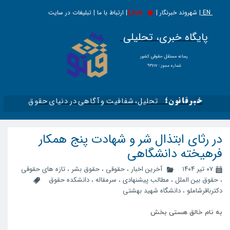
EN |
Live
شهروند خبرنگار | | ارتباط با ما | تبلیغات در سایت
پایگاه خبری، تحلیلی
​​​​رسانه مستقل حقوقی کشور
شماره مجوز : ۹۳۶۱۷
تحلیل، شفافیت و آگاهی در دنیای حقوق​​​​​​​
خبرقانون؛
در رثای ابتذال شر و شهادت پنج همکار
فرهیخته دانشگاهی
۰۷ تیر ۱۴۰۴
آخرین اخبار
،
حقوقی
،
حقوق بشر
،
تازه های حقوقی
،
حقوق بین الملل
،
مطالب پیشنهادی
،
سرمقاله
،
دانشکده حقوق
دکترباقرشاملو
،
دانشگاه شهید بهشتی
به
نام
خالق
هستی
بخش