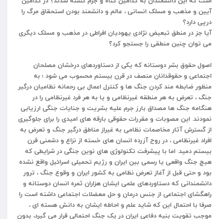
است
که
این
دانشمندان
به
کدامین
گناه
و
جرم
کشته
شدند؟
در
کدامین
آیین
و
مذهب
و
مسلک
انسانی
،
عالم
و
دانشمند
بودن
استحقاق
مرگ
را
درپی
دارد؟
آیا
جز
در
منطق
تبعیض
نژادی
یهودیان
افراطی
در
مذهب
و
مسلک
دیگری
می
توان
چنین
منطقی
را
جستجو
کرد؟
اصول
حقوق
بشر
دوستانه
که
یکی
از
دستاوردهای
درخشان
مصلحان
اجتماعی
و
حقوقدانان
منصف
در
قرن
بیستم
محسوب
می
شود
؛
به
منظور
ضابطه
مند
کردن
جنگ
ها
و
کنترل
اعمال
بی
رحمانه
نظامیان
درگیر
جنگ
،
تعرض
به
هر
منطقه
غیرنظامی
و
یا
به
هر
فرد
غیرنظامی
را
در
هنگامه
جنگ
ها
مصداق
بارز
جرم
علیه
بشریت
و
جنایات
جنگی
ارزیابی
نمودند
.
این
مصوبات
و
مقررات
حقوقی
بارقه
های
امیدی
را
برای
جلوگیری
از
گسترش
آثار
مخاصمات
نظامی
به
غیراز
مناطق
درگیر
جنگ
و
تعرض
به
افراد
غیرنظامی
،
در
روح
آزرده
انسان
های
خسته
از
نزاع
و
دشمنی
قرن
بیستم
دمید
.
اما
با
پیشرفت
تکنولوژی
های
نوین
جنگی
در
شرایطی
که
هیچ
جنگ
واقعی
یا
رسمی
بین
ایران
و
رژیم
تحمیلی
اسرائیل
واقع
نشده
بود
و
حتی
قبل
از
آغاز
تعرض
نظامی
به
کشور
ایران
و
وقوع
جنگ
،
ترور
دانشمندانی
که
دستاوردهای
علمی
ایشان
هزاران
ثمره
انسان
دوستانه
و
راهگشای
اجتماعی
از
جنس
درمان
و
حل
معضلات
اجتماعی
داشته
است
را
صرفا
با
احتمال
این
که
شاید
علم
و
احاطه
ایشان
به
دانش
هسته
ای
،
موجب
تقویت
بنیه
دفاعی
ایران
در
یک
جنگ
احتمالی
قرار
می
گیرد،
بدون