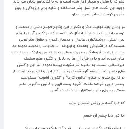
بشر
نه
با
مغول
و
هیتلر
آغاز
شده
است
و
نه
با
نتانیاهو
پایان
می
یابد
.
وجود
این
نکبت
های
نسل
بشر
متاسفانه
و
شاید
برای
ورزیدگی
و
بلوغ
مفهوم
کرامت
انسانی
ضرورت
دارد
.
در
پایان
باید
نهایت
تاثر
و
تکدر
از
این
وقایع
فجیع
ناشی
از
بلاهت
و
توهم
دانایی
را
جلوه
ای
از
ابتذال
شر
دانست
که
مرتکبین
آن
نهادهای
بین
المللی
،
روشنفکران
،
عالمان
و
مدعیان
تمدن
و
حقوق
بشر
غربی
هستند
که
در
اشتیاقی
جاهلانه
و
ابلهانه
،
یا
جنایات
را
تمجید
نموده
اند
و
یا
در
نهایت
فرومایگی
بصورت
ضمنی
مجوز
تعرض
و
ارتکاب
جنایات
را
صادر
نموده
اند
و
یا
در
قبال
آن
ها
به
دلایل
و
انگیزه
های
سخیف
غیرانسانی،
نسبت
به
تقبیح
شر
سکوت
پیشه
نموده
اند
.
این
واکنش
های
نابخردانه
و
توهم
آلود
قطعا
موجب
تکرار
این
رفتارهای
سفاهت
بار
در
تاریخ
بشرو
بر
مبنای
"
قانون
کارما
"
و
"
تئوری
آشوب
"
مسئولیت
جمعی
درپی
خواهد
داشت
.
اگرچه
وعده
الهی
و
قانون
حاکم
بر
نظام
هستی
پیروزی
حق
و
استقرار
عدالت
است
.
آمین
که دارد کینه بر روشن ضمیران یارب
ایا کور بادا چشم آن خصم
ز طوفان فتنه نگه دار این ملک قدم گاه بزرگان است این ملک