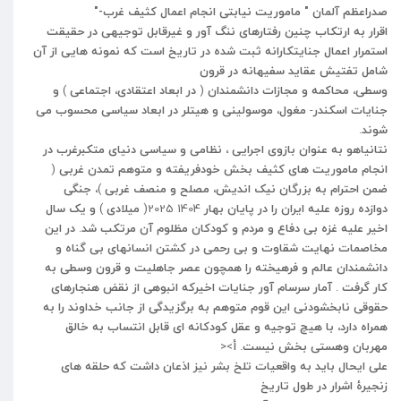
صدراعظم آلمان "
ماموریت نیابتی انجام اعمال کثیف غرب-"
اقرار
به
ارتکاب
چنین
رفتارهای
ننگ
آور
و
غیرقابل
توجیهی
در
حقیقت
استمرار
اعمال
جنایتکارانه
ثبت
شده
در
تاریخ
است
که
نمونه
هایی
از
آن
شامل
تفتیش
عقاید
سفیهانه
در
قرون
وسطی،
محاکمه
و
مجازات
دانشمندان
(
در
ابعاد
اعتقادی،
اجتماعی
)
و
جنایات
اسکندر
-
مغول،
موسولینی
و
هیتلر
در
ابعاد
سیاسی
محسوب
می
شوند
.
نتانیاهو
به
عنوان
بازوی
اجرایی
،
نظامی
و
سیاسی
دنیای
متکبرغرب
در
انجام
ماموریت
های
کثیف
بخش
خودفریفته
و
متوهم
تمدن
غربی
(
ضمن
احترام
به
بزرگان
نیک
اندیش،
مصلح
و
منصف
غربی
)
،
جنگی
دوازده
روزه
علیه
ایران
را
در
پایان
بهار
1404 2025(
میلادی
)
و
یک
سال
اخیر
علیه
غزه
بی
دفاع
و
مردم
و
کودکان
مظلوم
آن
مرتکب
شد
.
در
این
مخاصمات
نهایت
شقاوت
و
بی
رحمی
در
کشتن
انسانهای
بی
گناه
و
دانشمندان
عالم
و
فرهیخته
را
همچون
عصر
جاهلیت
و
قرون
وسطی
به
کار
گرفت
.
آمار
سرسام
آور
جنایات
اخیرکه
انبوهی
از
نقض
هنجارهای
حقوقی
نابخشودنی
این
قوم
متوهم
به
برگزیدگی
از
جانب
خداوند
را
به
همراه
دارد،
با
هیچ
توجیه
و
عقل
کودکانه
ای
قابل
انتساب
به
خالق
مهربان
وهستی
بخش
نیست
.
أ
><
علی
ایحال
باید
به
واقعیات
تلخ
بشر
نیز
اذعان
داشت
که
حلقه
های
زنجیرۀ
اشرار
در
طول
تاریخ