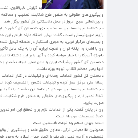
به گزارش خبرقانون، نشست
و پیگیری‌های حقوقی به منظور طرح شکایت، تعقیب و محاکمه عو
و بین‌المللی صبح امروز در محل دادستانی کل کشور برگزار شد.
حجت‌الاسلام والمسلمین محمد موحدی، دادستان کل کشور در این
رژیم صهیونیستی است، گفت: برخی اعتقاد دارند طراحی این حمل
و بمب‌های مرگبار غربی، به مجری استکبار در منطقه تبدیل شده
وی با اشاره به اینکه توان و قدرت ایران، آن را به یک عامل تأث
به‌ویژه آمریکا را با خطر مواجه کرده و آنها را بر این داشته تا تما
دادستان کل کشور پیشرفت ایران را عامل اصلی ایجاد تخاصم و دش
آنها رهبر معظم انقلاب توجه ویژه داشت.
دادستان کل کشور اقدامات رسانه‌ای و تبلیغات در کنار اقدامات 
رسانه ملی موفق عمل کرده و تبلیغات دشمن را تضعیف کرده ا
حجت‌الاسلام والمسلمین موحدی در ادامه این نشست با تاکید بر 
اتخاذ تدابیر لازم و پیگیری‌های حقوقی به منظور طرح شکایت، 
صورت پذیرد.
وی در پایان گفت: یکی از اقدامات لازم برای تحقق این امر تدوی
اتخاذ تصمیمات مربوطه است.
اتحاد جهان اسلام راه نجات فلسطین است
فلسطین و آزادی قدس شریف با اتحاد جهان اسلام به وجود خوا