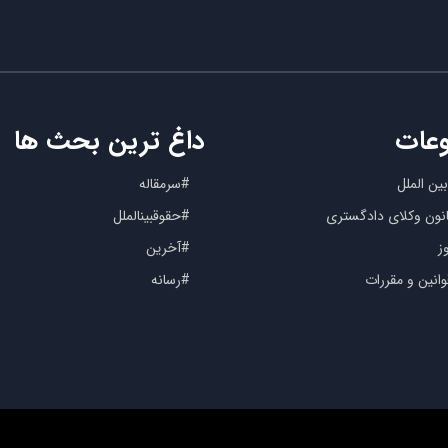
عات
داغ ترین بحث ها
ین الملل
#سرمقاله
کانون وکلای دادگستری
#حقوقبینالملل
ز
#آخرین
انین و مقررات
#رسانه