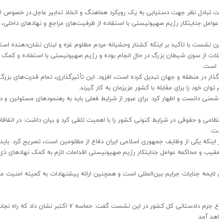
 تبادل نظر جهت دستیابی به یک رویکرد هماهنگ و اتخاذ تدابیر عاجل در خصوص ا
امل جنایتکار رژیم صهیونیستی با استفاده از ظرفیت‌های مراجع و نهادهای داخلی، 
 نشست با تاکید بر اینکه کشتار وحشیانه مردم مظلوم غزه و لبنان نشان‌دهنده است
ات از سوی شیطان بزرگ در حال انجام بوده و رژیم صهیونیستی با استفاده و کمک ا
 است.
یرگذار در منطقه و جهان تبدیل کرده است، افزود: این تأثیرگذاری، تمام قدرت‌های بزرگ
م توان خود را برای مقابله با کشور عزیزمان به کار گیرند.
منی دانست و اظهار کرد: برای عبور از شرایط فعلی باید به رهنمودهای مسئولین و د
نظامی و حقوقی در شرایط کنونی کشور را با اهمیت تلقی کرد و بیان داشت: در اتفاقا
ست.
اینکه یکی از وظایف جمهوری اسلامی ایران دفاع از مظلومین است، تصریح کرد: باید 
تعقیب و محاکمه عوامل جنایتکار رژیم صهیونیستی اقدامات لازم به کمک نهادهای ذی‌
ن لایحه جنایات جرایم بین‌المللی است و همچنین ارائه پیشنهادات به کمیته امنیت مل
همچنین غلامعباس ترکی، معاون حقوق عامه و پیشگیری از وقوع جرم دادستانی کل کشور در این نشست گفت: حماسه ٧ اکتبر نشان داد که را
هد آمد.