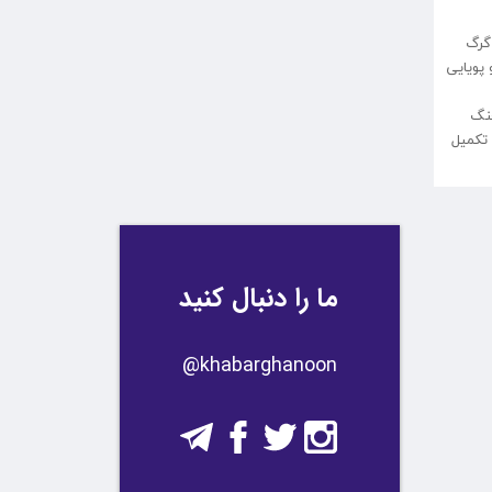
و گرگ
 پویایی
جنگ
 تکمیل
ما را دنبال کنید
​​@khabarghanoon