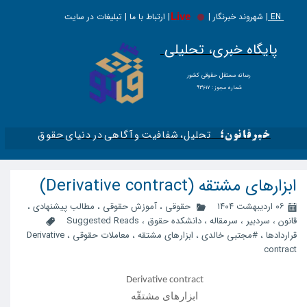
EN |
Live
شهروند خبرنگار | | ارتباط با ما | تبلیغات در سایت
پایگاه خبری، تحلیلی
​​​​رسانه مستقل حقوقی کشور
شماره مجوز : ۹۳۶۱۷
تحلیل، شفافیت و آگاهی در دنیای حقوق​​​​​​​
خبرقانون؛
ابزارهای مشتقه (Derivative contract)
۰۶ اردیبهشت ۱۴۰۴
حقوقی
،
آموزش حقوقی
،
مطالب پیشنهادی
،
قانون
،
سردبیر
،
سرمقاله
،
دانشکده حقوق
،
​Suggested Reads
قراردادها
،
#مجتبی خالدی
،
ابزارهای مشتقه
،
معاملات حقوقی
،
Derivative
contract
Derivative contract
ابزارهای مشتقّه