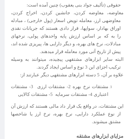
حقوقی (تألیف جواد بنی یعقوب) چنین آمده است:
معاوضه، معاوضه کردن، جانشین کردن، اخراج کردن،
معاوضه­ی ارز، معامله تویض اسعار (پول خارجی) ، مبادله
اوراق بهادار، سواپها، قرار دادی هستند که جریانات نقدی
را به که بر اساس ارزش پایه واحدهای پولی، نرخهای
مبادلات، نرخ های بهره، و دیگر دارایی ها، پی­ریزی شده اند،
پیش از تاریخ آتی مورد معامله قرار می­دهند.
البته سایر ابزارهای مشتقه­ی پیچیده، میتوانند به وسیله
ترکیب اجزای این 3 نوع و اساس ایجاد گردند.
علاوه بر آن، 5 دسته ابزارهای مشتقه­ی دیگر عبارتند از:
مشتقات نرخ بهره 2- مشتقات ارزی 3- مشتقات
اعتباری 4- مشتقات سرمایه 5- مشتقات کالایی
این مشتقات، در واقع یک قرار داد مالی هستند که ارزش آن
از نوع عملکرد دارایی، نرخ بهره، نرخ ارز یا شاخص­ها
مشتق می­شوند.
مزایای ابزارهای مشتقه