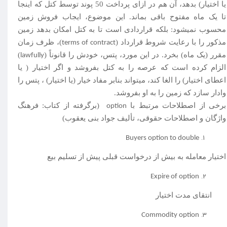
یا اختیار) بدهد، آن هم در ازای پرداخت 50 پوند توسط کتل که اینجا
تا یک ماه مفتوح باقی بماند. این موضوع، ایجاب فروش زمین
محسوب نمی­شود: بلکه قراردادی است تا به کتل امکان بدهد زمین
مذکور را با رعایت شروط قرارداد (
)، ظرف زمان
terms of contract
مقرر (یک ماه) بخرد. در این مورد، پتس، خودش را قانوناً (
)
lawfully
الزام کرده است که عرصه را به کتل بفروشد و اگر اختیار ( یا
اعطای اختیار) را الغا کند، می­تواند بنابر مفاد خیار (یا اختیار) ، پتس را
وادار سازد که زمین را به او بفروشد.
برخی از اصطلاحات مرتبط با
(برگرفته از کتاب: فرهنگ
option
واژگان و اصطلاحات حقوقی، تألیف جواد بنی یعقوب)
Buyers option to double
اختیار معامله به بیش از درخواست قبلی پیش از تسلیم بیع
Expire of option
انتقای مدت اختیار
Commodity option