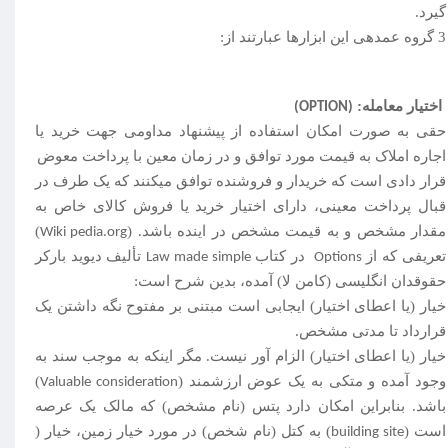
گیرد.
3 گروه عمده­ی این ابزارها عبارتند از:
اختیار معامله:
(OPTION)
حقی به صورت امکان استفاده از پیشنهاد مداومی جهت خرید یا
اجاره املاک به قیمت مورد توافق و در زمان معین با پرداخت معوض
قرار دادی است که خریدار و فروشنده توافق می­کنند که یک طرف در
قبال پرداخت معینی، دارای اختیار خرید یا فروش کالای خاص به
مقدار مشخص و به قیمت مشخص در اینده باشد. (
)
Wiki pedia.org
تعریفی که از
در کتاب
تألیف دیوید بارکر
Law made simple
Options
حقوقدان انگلیسی (کامن لا) آمده، بدین شرح است:
خیار (یا اعطای اختیار) ایجابی است مبتنی بر مفتوح نگه داشتن یک
قرارداد تا مدتی مشخص.
خیار (یا اعطای اختیار) الزام آور نیست. مگر اینکه به موجب سند به
وجود آمده و متکی به یک عوض ارزشمند (
)
Valuable consideration
باشد. بنابراین امکان دارد پتس (نام مشخص) که مالک یک عرصه
است (
) به کتل (نام شخص) در مورد خیار زمین، خیار (
building site