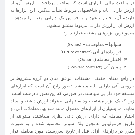
در مباحث مالی، ابزاری است که ساختار پرداخت و ارزش آن، از
ارزش دارایی پایه و شاخصهای مربوط نشأت می­گیرد. این ابزارها به
دارنده آن، اختیار یاتعهد و یا فروش یک دارایی معین را میدهد و
ارزش آن از ارزش دارایی مربوط مشتق می­شود.
معمول­ترین ابزارهای مشتقه عبارتند از:
سواپها
–
معاوضات
–
(
)
Swaps
قراردادهای آتی (
)
Future contract
اختیار معامله (
)
Options
پیمان آتی (
)
Forward contract
در واقع معنای حقیقی مشتقات، توافق میان دو گروه مشروط بر
خروجی آتی دارایی پایه می­باشد. تصور رایج آن است که ابزارهای
مشتقه خود دارایی می­باشند. در صورتی که این تصور نادرست است.
زیرا که یک ابزار مشتقه خود به تنهایی نمی­تواند ارزش داشته و ایجاد
نماید. اما بسیاری از ابزارهای معمول مانند سواپها، معاملات آتی، و
اختیار معامله که دارای ارزش ذاتی نظری می­باشند، می­توانند از
طریق فرمولهایی همچون بلک شولز محاسبه شده و به صورت
مکرر در بازارهای آزاد، قبل از تاریخ سررسید، مورد معامله قرار