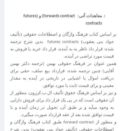
معاهدات آتی:
و
(futures
forwards contract)
contracts
بر اساس کتاب فرهنگ واژگان و اصطلاحات حقوقی (تألیف
جواد بنی یعقوب)
بدین شرح ترجمه
futures contracts
شده: قرار داد ناظر به به آینده، قرار داد خرید یا فروش به
قیمت مورد تراضی در آینده.
همین عنوان در فرهنگ حقوقی بهمن (ترجمه دکتر بهمن
آقایی) چنین ترجمه شده: قرارداد بیع سلف، حقی برای
دریافت اموال یا اشیایی در تاریخی در آینده به مقدار
معینی و برای قیمت ثابت یا مورد توافق.
و نیز بر اساس فرهنگ حقوق تألیف ال.ب.کرزون، منظور از
آن حقوقی است که در پی یک قرار داد برای فروش دارایی
به وجود می­آید و بر طبق آن، تحویل در زمان آینده و با
قیمت توافق شده بعد از عقد قرارداد صورت می­گیرد.
و منظور از
طبق کتاب فرهنگ واژگان و
forward contract
اصطلاحات حقوقی (تألیف جواد بنی یعقوب) بدین شرح