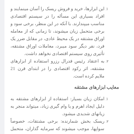
این ابزارها، خرید و فروش ریسک را آسان می­نمایند و
افراد بسیاری این مسأله را در سیستم اقتصادی
مناسب می­پندارند. با آنکه در این منظر، برخی سود و
برخی متحمل زیان می­شوند، تا زمانی که از معامله
اوراق مشتقه در یک محیط عادی، در مقابل ضرر یک
فرد، نفر دیگر سود می­برد، معاملات اوراق مشتقه،
تأثیری روی سیستم اقتصادی نخواهد داشت.
به اعتقاد رئیس فدرال رزرو استفاده از ابزارهای
مشتقه، اثر رکود اقتصادی را در ابتدای قرن 21
ملایم کرده است.
معایب ابزارهای مشتقه
امکان زیان بسیار: استفاده از ابزارهای مشتقه به
دلیل ایجاد اهرم و یا وام گیری زیاد، می­تواند منجر به
زیانهای شدیدی می­شود.
ریسک بخش شمارنده: برخی مشتقات، خصوصاً
سواپها، موجب می­شوند که سرمایه گذاران، متحمل