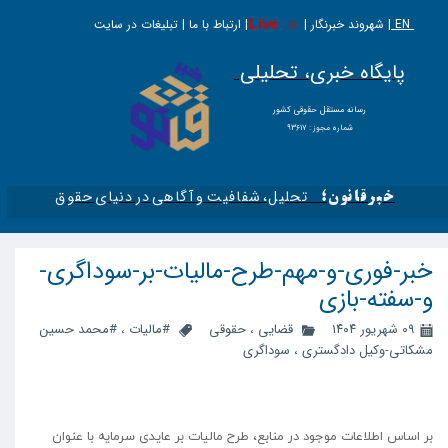
EN |
Live
شهروند خبرنگار | | ارتباط با ما | تبلیغات در سایت
پایگاه خبری، تحلیلی
​​​​رسانه مستقل حقوقی کشور
شماره مجوز : ۹۳۶۱۷
تحلیل، شفافیت و آگاهی در دنیای حقوق​​​​​​​
خبرقانون؛
خبر-فوری-و-مهم-طرح-مالیات-بر-سوداگری-
و-سفته-بازی
۰۹ شهریور ۱۴۰۴
قضایی
،
حقوقی
#مالیات
،
#محمد حسین
مشکاتی-وکیل دادگستری
،
سوداگری
بر اساس اطلاعات موجود در منابع، طرح مالیات بر عایدی سرمایه با عنوان