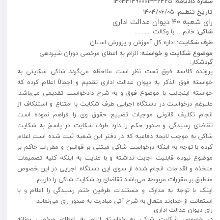
شماره دادنامه:
140431390001346425
تاریخ تنظیم:
1404/۰۶/۰۵
رای شعبه ۴۰ دیوان عدالت اداری
شاکی:
خانم… با وکالت ...........
طرف شکایت:
اداره کل آموزش و پرورش استان…
موضوع شکایت و خواسته:
الزام به اعطای مرخصی دوران شیردهی
گردشکار:
پرونده کلاسه فوق تحت نظر است ملاحظه می‌گردد شاکی شکایتی به
خواسته فوق الذکر به دیوان عدالت اداری تقدیم و اجمالاً اعلام کرده که
خواسته اینجانب با موضوع فوق و به شرح دادخواست تقدیمی می‌باشد.
علیرغم درخواست در دستگاه اجرایی طرف شکایت با امتناع و استنکاف از
انجام تکلیف قانونی موجبات تضییع حقوق وی را فراهم نموده است
تقاضای رسیدگی و صدور حکم را دارد طرف شکایت در پاسخ به شکایت
شاکی به موجب لایحه دفاعیه که در دفتر این شعبه ثبت شده است اعلام
کرده با توجه به اینکه درخواست شاکی مبتنی بر قوانین و مقررات حاکم بر
موضوع نبوده قابلیت اجابت نداشته و با عنایت به اینکه کلیه تصمیمات
متخذه و اقدامات انجام شده از سوی این دستگاه اجرایی در این خصوص
منطبق بر مقررات مربوطه می‌باشد تقاضای رد شکایت شاکی را داریم.
اینک با توجه به مدارک و مستندات طرفین ختم رسیدگی را اعلام و با
استعانت از خداوند متعال به شرح آتی مبادرت به صدور رای می‌نماید.
رای دیوان عدالت اداری
در خصوص شکایت شاکی به خواسته الزام به اعطای مرخصی روزانه