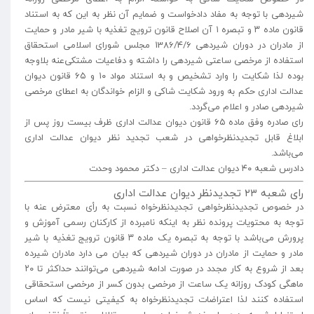
شیردهی با توجه به مفاد دادخواست و ضمایم آن نظر به این که به استناد
قانون ماده ۳ و تبصره ۱ آن اصلاح قانون ترویج تغذیه با شیر مادر و حمایت
از مادران در دوران شیردهی 1386/۴/۶ مجلس شورای اسلامی استحقاق
استفاده از مرخصی ساعتی شیردهی را داشته و دفاعیات مشتکی‌عنه بلاوجه
بوده لذا شکایت را وارد تشخیص و به استناد مواد ۱۰ و ۶۵ قانون دیوان
عدالت اداری حکم به ورود شکایت شاکی و الزام خواندگان به اعطای مرخصی
شیردهی صادر و اعلام می‌گردد.
رای صادره وفق ماده ۶۵ قانون دیوان عدالت اداری ظرف بیست روز پس از
ابلاغ قابل تجدیدنظرخواهی در شعب تجدید نظر دیوان عدالت اداری
می‌باشد.
دادرس شعبه ۴۰ دیوان عدالت اداری – دکتر محمود وحدت
رای شعبه ۲۳ تجدیدنظر دیوان عدالت اداری
در خصوص تجدیدنظرخواهی تجدیدنظرخواه نسبت به رأی معترض عنه با
توجه به محتویات پرونده نظر به اینکه نامبرده از کارکنان رسمی آموزش و
پرورش می‌باشد با توجه به تبصره یک ماده ۳ قانون ترویج تغذیه با شیر
مادر و حمایت از مادران در دوران شیردهی که بیان می دارد مادران شیرده
بعد از شروع به کار مجدد در صورت ادامه شیردهی می‌توانند حداکثر تا ۲۰
ماهگی کودک روزانه یک ساعت از مرخصی بدون کسر از مرخصی استحقاقی
استفاده کنند لذا اعتراضات تجدیدنظرخواه به کیفیتی نیست که اساس