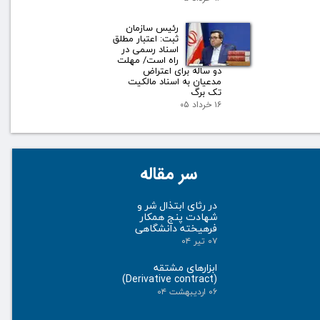
رئیس سازمان
ثبت: اعتبار مطلق
اسناد رسمی در
راه است/ مهلت
دو ساله برای اعتراض
مدعیان به اسناد مالکیت
تک برگ
۱۶ خرداد ۰۵
سر مقاله
در رثای ابتذال شر و
شهادت پنج همکار
فرهیخته دانشگاهی
۰۷ تیر ۰۴
ابزارهای مشتقه
(Derivative contract)
۰۶ اردیبهشت ۰۴