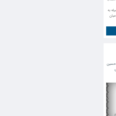
اصفهان؛ سال 1405 بدینوسیله به
میان
حسین
ی