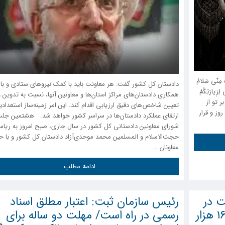
ْکَ مِنّى سَلامُ
دادستان کل کشور گفت: هر معاونت باید با کمک نیرو‌های ستادی و با
 لِزِیارَتِکُمْ
همکاری دادستان‌های مراکز استان‌ها و معاونین آنها، نسبت به تدوین و
ر تو از
تعیین شاخص‌های دقیق ارزیابی اقدام کند. این امر زمینه‌ساز استعدادی
وز و قرار
ارتقای عملکرد دادستان‌ها در سراسر کشور خواهد شد. هشتمین جل
شورای معاونین دادستانی کل کشور در سال جاری، صبح امروز به ریا
حجت‌الاسلام و المسلمین محمد موحدی‌آزاد دادستان کل کشور و با 
معاونان …
ادامه مطلب
 در
رئیس سازمان ثبت: اعتبار مطلق اسناد
دو ماهه سال ۱۴۰۵/ وصول بیش از ۱۶۶ هزار
رسمی در راه است/ مهلت دو ساله برای