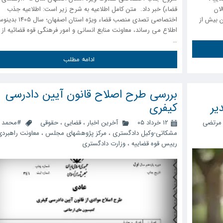
لان
قضاء) خبر داد. متن کامل اطلاعیه به شرح زیر است: اطلاعیه جذب
 بیش از
اختصاصی تصدی منصب قضاء ویژه استان 
اطلاع می رساند، معاونت منابع انسانی و امور فرهنگی قوه قضائیه از 
…
ادامه مطلب
بررسی طرح اصلاح قانون آیین دادرسی
یر
کیفری
مرتضی
۱۲ خرداد ۰۵
آخرین اخبار
،
قضایی
،
حقوقی
#محمد 
مشکاتی-وکیل دادگستری
،
مرکز پژوهشهای مجلس
،
معاونت راهبرد
رییس قوه قضاییه
،
وزارت دادگستری