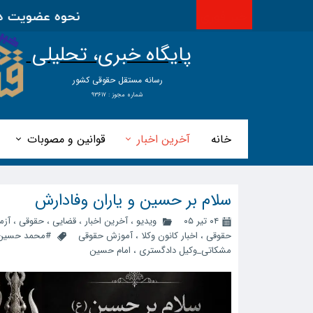
خبر فوری
نحوه عضویت در اتحادی
پایگاه خبری، تحلیلی
​​​​رسانه مستقل حقوقی کشور
شماره مجوز : ۹۳۶۱۷
خانه
آخرین اخبار
قوانین و مصوبات
سلام بر حسین و یاران وفادارش
۰۴ تیر ۰۵
ویدیو
،
آخرین اخبار
،
قضایی
،
حقوقی
،
آزم
حقوقی
،
اخبار کانون وکلا
،
آموزش حقوقی
#محمد حسین
مشکاتی_وکیل دادگستری
،
امام حسین