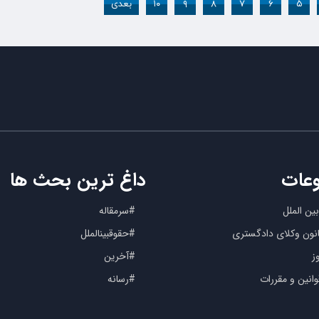
۵
۶
۷
۸
۹
۱۰
بعدی
عات
داغ ترین بحث ها
ین الملل
#سرمقاله
کانون وکلای دادگستری
#حقوقبینالملل
ز
#آخرین
انین و مقررات
#رسانه