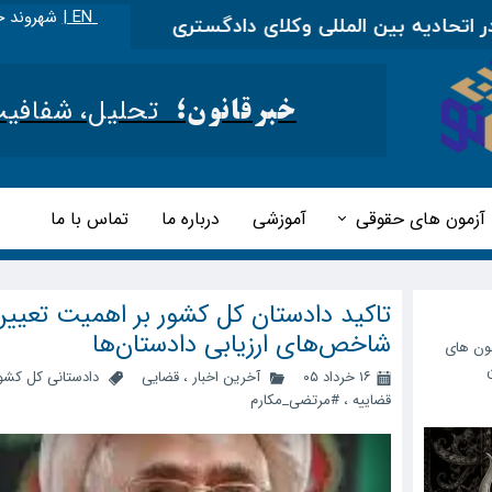
EN |
شهروند خ
ه بین المللی وکلای دادگستری
|
مطالب آموزشی را در ا
تحلیل، شفافیت و 
خبرقانون؛
آزمون های حقوقی
آموزشی
درباره ما
تماس با ما
تاکید دادستان کل کشور بر اهمیت تعیی
شاخص‌های ارزیابی دادستان‌ها
ون های
۱۶ خرداد ۰۵
آخرین اخبار
،
قضایی
دادستانی کل کشو
قضاییه
،
#مرتضی_مکارم