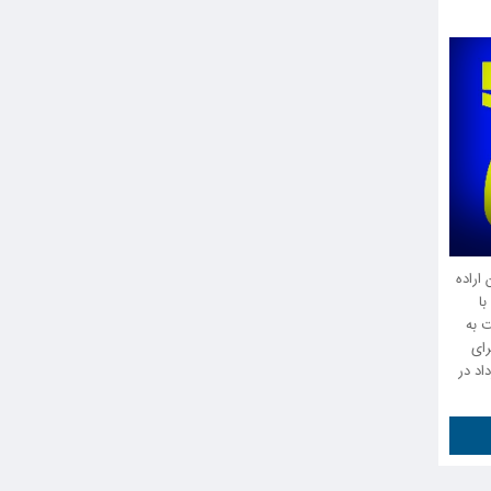
اراده
با
 به
رای
اد در