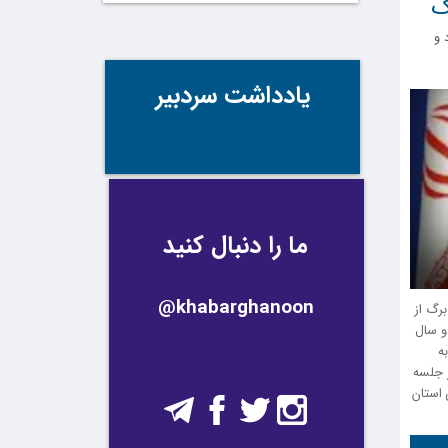
گ
 و
یادداشت سردبیر
ما را دنبال کنید
@khabarghanoon
لیون سند تک برگ از
 دو سال
ه
 جلسه
 استان