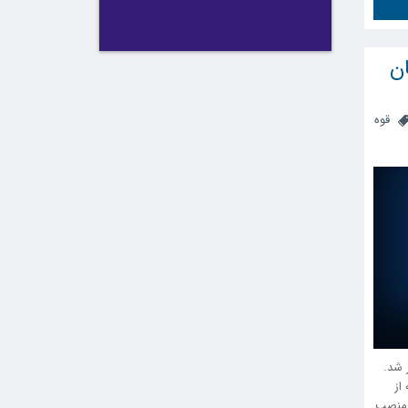
ن
قوه
ن اصفهان سال 1405 منتشر شد.
از
ن اصفهان سال 1405(تصدی منصب