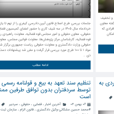
و و تخفیف
به گفته معاون
جلسات بررسی طرح اصلاح قانون آیین دادرسی کیفری را از نهم تا یاز
فرادی که
خردادماه سال 1405 در سه شیف کاری با حضور اعضای کمیسیون قض
مکان
حقوقی، معاون حقوقی و امور مجلس قوه قضائیه، معاونت راهبردی 
قوه قضائیه، کارشناسان مرکز پژوهش‌ها، معاونت قوانین مجلس، معاو
حقوقی وزارت دادگستری و معاونت حقوقی ریاست جمهوری برگزار شد
مواد ۱ تا ۱۰۰ طرح مورد بررسی قرار گرفت و مقرر شد پیشنهادات دس
ذی …
ادامه مطلب
ردی به
تنظیم سند تعهد به بیع و قولنامه رسمی
توسط سردفتران بدون توافق طرفین ممن
است
۰۶ بهمن ۰۴
آخرین اخبار
،
قضایی
،
حقوقی
،
سردبیر
#محمد حسین مشکاتی-وکیل دادگستری
،
قانون الزام
،
سازمان ثبت ا