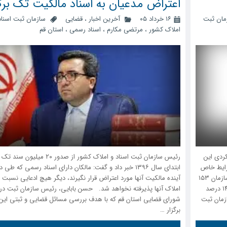
اعتراض مدعیان به اسناد مالکیت تک بر
مان ثبت
۱۶ خرداد ۰۵
آخرین اخبار
،
قضایی
سازمان ثبت اسناد
املاک کشور
،
مرتضی مکارم
،
اسناد رسمی
،
استان قم
ردی این
رئیس سازمان ثبت اسناد و املاک کشور از صدور ۲۰ می
 علیرغم شرایط خاص
ابتدای سال ۱۳۹۶ خبر داد و گفت: مالکان دارای اسناد رسمی که طی
کشور و تداوم جنگ ۴۰ روزه در فروردین‌ماه، درآمد‌های وصولی سازمان ۱۵۳
آینده مالکیت آنها مورد اعتراض قرار نگیرند، دیگر هیچ ادعایی نسبت ب
درصد، صدور اسناد دولتی ۲۷ درصد و اسناد قانون تعیین تکلیف ۱۴ درصد
املاک آنها پذیرفته نخواهد شد. حسن بابایی، رئیس سازمان ثبت در
زمان ثبت
شورای قضایی استان قم که با هدف بررسی مسائل قضایی و ثبتی این
برگزار …