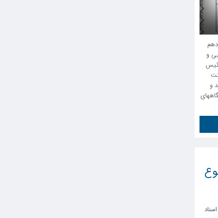
دهم
ایی و
رئیس
نت
 و
تگاههای
وع
سناد