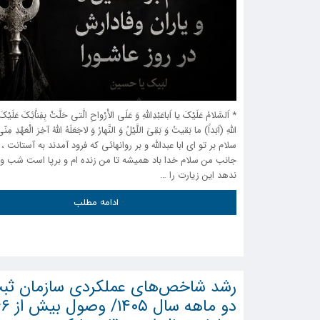
* اَلسَّلامُ عَلَیْکَ یا اَباعَبْدِاللَّهِ وَ عَلَى الاَْرْواحِ الَّتى حَلَّتْ بِفِناَّئِکَ عَلَی
اللَّهِ (اَبَداً) ما بَقیتُ وَ بَقِىَ اللَّیْلُ وَ النَّهارُ وَ لاجَعَلَهُ اللَّهُ آخِرَ الْعَهْدِ مِنّى
سلام بر تو اى ابا عبداللّه و بر روانهائى که فرود آمدند به آستانت ، ب
جانب من سلام خدا باد همیشه تا من زنده ام و برپا است شب و ر
ندهد این زیارت را …
ادامه مطلب
رشد شاخص‌های عملکردی سازمان ثبت