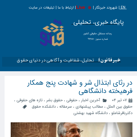
EN |
Live
شهروند خبرنگار | | ارتباط با ما | تبلیغات در سایت
پایگاه خبری، تحلیلی
​​​​رسانه مستقل حقوقی کشور
شماره مجوز : ۹۳۶۱۷
تحلیل، شفافیت و آگاهی در دنیای حقوق​​​​​​​
خبرقانون؛
در رثای ابتذال شر و شهادت پنج همکار
فرهیخته دانشگاهی
۰۷ تیر ۰۴
آخرین اخبار
،
حقوقی
،
حقوق بشر
،
تازه های حقوقی
،
حقوق بین الملل
،
مطالب پیشنهادی
،
سرمقاله
،
دانشکده حقوق
دکترباقرشاملو
،
دانشگاه شهید بهشتی