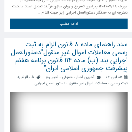
شریف کشور و تأکید مجدد ایشان در جلسه شورای عالی قوه قضائیه در
مورخه ۱۴۰۴/۰۷/۲۸ پیرامون تسریع و روان سازی فرآیند تبدیل اسناد مالکیت
دفترچه ای به حدنگار دستورالعمل اجرایی زیر جهت اقدام …
ادامه مطلب
سند راهنمای ماده ۸ قانون الزام به ثبت
رسمی معاملات اموال غیر منقول"دستورالعمل
اجرایی بند (ب) ماده ۱۱۴ قانون برنامه هفتم
پیشرفت جمهوری اسلامی ایران"
۰۵ آبان ۰۴
آخرین اخبار
،
حقوقی
،
اخبار روز
A
،
الزام به
ثبت رسمی
،
معاملات اموال غیر منقول
،
دستور العمل اجرایی