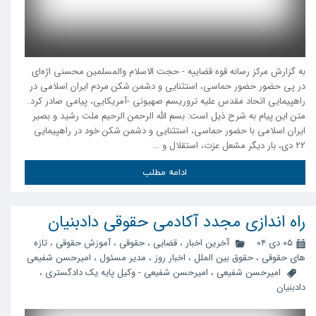
به گزارش مرکز رسانه قوه قضاییه - حجت الاسلام والمسلمین محسنی اژه‌ای
در پی حضور حضور حماسی، استثنایی و دشمن شکن مردم ایران اسلامی در
راهپیمایی اتحاد مقدس علیه تروریسم صهیونی -آمریکایی، پیامی صادر کرد.
متن این پیام به شرح ذیل است: بسم الله الرحمن الرحیم ملت رشید و بصیر
ایران اسلامی با حضور حماسی، استثنایی و دشمن شکن خود در راهپیمایی
۲۲ دی، بار دیگر مشعل عزت، استقلال و …
ادامه مطلب
راه اندازی مجدد آکادمی حقوقی دادبنیان
۰۵ دی ۰۴
آخرین اخبار
،
قضایی
،
حقوقی
،
آموزش حقوقی
،
تازه
های حقوقی
،
حقوق بین الملل
،
اخبار روز
،
مدیر مسئول
،
امیرحسن شفیعی
امیرحسن شفیعی
،
امیرحسن شفیعی - وکیل پایه یک دادگستری
،
دادبنیان