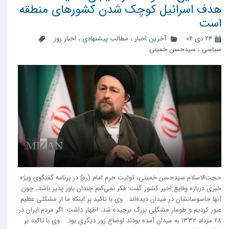
هدف اسرائیل کوچک شدن کشور‌های منطقه
است
۲۴ دی ۰۴
آخرین اخبار
،
مطالب پیشنهادی
،
اخبار روز
سیاسی
،
سیدحسن خمینی
حجت‌الاسلام سیدحسن خمینی، تولیت حرم امام (ره) در برنامه گفتگوی ویژه
خبری درباره وقایع اخیر کشور گفت: فکر نمی‌کنم چندان باور پذیر باشد، چون
آنها جاسوسانشان در میدان دیده‌اند. وی با تاکید بر اینکه ما از مشکلی عظیم
عبور کردیم و طومار مشکلی بزرگ برچیده شد، اظهار داشت: اگر مردم ایران در
۲۸ مرداد ۱۳۳۲ به میدان آمده بودند اوضاع زور دیگری بود. وی با تاکید بر