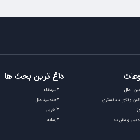
عات
داغ ترین بحث ها
ین الملل
#سرمقاله
کانون وکلای دادگستری
#حقوقبینالملل
ز
#آخرین
انین و مقررات
#رسانه