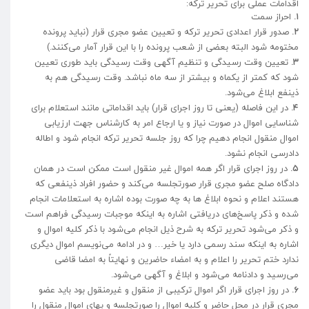
اقدامات عملی برای تحریر ترکه:
۱.
احراز سمت
۲.
صدور قرار اعدادی تحریر ترکه و تعیین عضو مجری قرار (نباید پرونده
مختومه شود البته بعضی از شعب پرونده را با این قرار آمار می‌کنند.)
۳.
تعیین وقت رسیدگی و تنظیم آگهی وقت رسیدگی باید طوری تعیین
شود که کمتر از یکماه و بیشتر از سه ماه نباشد. وقت رسیدگی هم به
ذینفع ابلاغ می‌شود.
۴.
در این فاصله (یعنی تا روز اجرای قرار) باید اقداماتی مانند استعلام برای
شناسایی اموال در صورت نیاز و یا ارجاع امر به کارشناس جهت ارزیابی
اموال منقول انجام دهیم چرا که روز جلسه تحریر ترکه انجام شود و اطاله
دادرسی انجام نشود.
۵.
در روز اجرای قرار اگر همه اموال غیر منقول است ممکن است در همان
دادگاه صلح عضو مجری قرار صورتجلسه می‌کند و حضور افراد ذینفعی که
هستند اعلام و نحوه ابلاغ ها به چه صورت بوده اشاره به استعلامات انجام
شده و ذکر پاسخ‌های دریافتی اشاره به اینکه موجبات رسیدگی فراهم است
و ذکر می‌شود تحریر ترکه به شرح ذیل انجام می‌شود با ذکر کلیه اموال و
اشاره به اینکه سند رسمی دارد یا خیر… و در ادامه می‌نویسم اموال دیگری
ندارد ختم تحریر را اعلام و به امضاء حاضرین و نهایتاً به امضا قاضی
می‌رسید و دادنامه می‌شود و ابلاغ و آگهی می‌شود.
۶.
در روز اجرای قرار اگر اموال ترکیبی از منقول و غیرمنقول بود باید عضو
مجری قرار در محل حاضر و کلیه اموال را صورتجلسه و بهای اموال منقول را