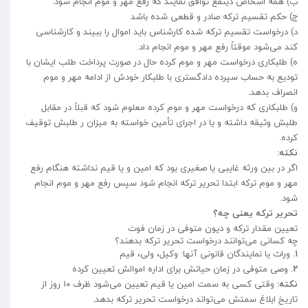
ب) همه اشخاص ذینفع توافق نمایند که رفع مهر و موم انجام شود.
ج) حکم تقسیم ترکه صادر و قطعی شده باشد
د) درخواست تقسیم ترکه شده کارشناس باید اموال را ببیند و کارشناسی
کند می‌شود موقتاً رفع مهر و موم انجام داد.
ه) طلبکاری درخواست مهر و موم کرده حال در صورت پرداخت طلب ایشان با
تودیع به حساب سپرده دادگستری با طلبکار خودش از ادامه مهر و موم
انصراف بدهد.
و) طلبکاری که درخواست مهر و موم کرده معلوم شود که قبلاً در مقابل
طلبش وثیقه داشته و یا در اجرای تأمین خواسته به میزان ر طلبش توقیف
کرده.
نکته:
اگر در بین ورثه غایبی یا صغیری بود که امین و یا قیم نداشته هنگام رفع
مهر و موم ترکه ابتدا تحریر ترکه انجام شود سپس رفع مهر و موم انجام
شود.
تحریر ترکه یعنی چه؟
تعیین مقدار ترکه و دیون متوفی در زمان فوت
چه کسانی می‌توانند درخواست تحریر ترکه بدهند؟
۱.
وراث یا نمایندگان قانونی آنها: وکیل، ولی، قیم
۲.
وصی متوفی در زمان حیاتش برای اداره اموالش تعیین کرده
نکته:
وقتی کسی به سمت امین یا قیم تعیین می‌شود ظرف ۱۰ روز از
تاریخ ابلاغ سمتش می‌تواند درخواست تحریر ترکه بدهد.