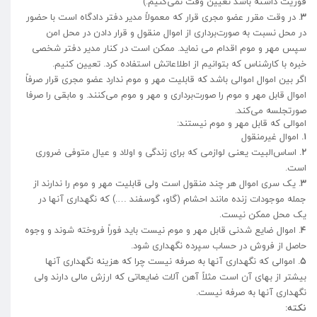
فوریت داشته باشد تعیین وقت نمی‌کنیم.)
۳.
در وقت مقرر عضو مجری قرار که معمولاً مدیر دفتر دادگاه است با حضور
در محل نسبت به صورت‌برداری از اموال منقول و قرار دادن در محل امن
سپس مهر و موم اقدام می نماید. ممکن است در کنار مدیر دفتر شخصی
خبره با کارشناس که بتوانیم از اطلاعاتش استفاده کرد. تعیین کنیم.
اگر بین اموال اموالی باشد که قابلیت مهر و موم ندارد عضو مجری قرار صرفاً
اموال قابل مهر و موم را صورت‌برداری و مهر و موم می‌کنند. و مابقی را صرفا
صورتجلسه می‌کند.
اموالی که قابل مهر و موم نیستند:
۱.
اموال غیرمنقول
۲.
اساس‌البیت یعنی لوازمی که برای زندگی و اولاد و عیال متوفی ضروری
است.
۳.
یک سری اموال هر چند منقول است ولی قابلیت مهر و موم را ندارند از
جمله موجودات زنده مانند احشام (گاو، گوسفند ….) که نگهداری آنها در
یک محل ممکن نیست.
۴.
اموال ضایع شدنی قابل مهر و موم نیست باید فوراً فروخته شوند و وجوه
حاصل از فروش در حساب سپرده نگهداری شود.
۵.
اموالی که نگهداری آنها به صرفه نیست چرا که هزینه نگهداری آنها
بیشتر از بهای آن است مثلاً آهن آلات ضایعاتی که ارزش مالی دارند ولی
نگهداری آنها به صرفه نیست.
نکته: