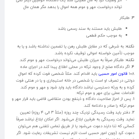
اگر وصیت کرد به مال معینی مثلاً یک دستگاه اتومبیل دیگر نمی
تواند درخواست مهر و موم همه اموال را بدهد مگر همان مال
۳.
طلبکار
طلبش باید مستند به سند رسمی باشد
به موجب حکم قطعی
نکته:
به شرطی که در مقابل طلبش رهن یا تضمین نداشته باشد و یا به
موجب تأمین خواسته اموالی توقیف نکرده باشد.
نکته:
طلبکار صرفاً به میزان طلبش می‌تواند درخواست مهر و موم کند.
۴.
اگر دادگاه صلح از وجود ترکه در محلی اطلاع پیدا کند در اجرای ماده
۱۰۸
قانون امور حسبی
باید اقدام کند. مثلاً شخصی فوت کرده که اموال
دولتی در تصرف او است یا شخصی در خانه استیجاری و یا در هتلی فوت
کرده و به ورثه دسترسی نباشد دادگاه باید وارد شود و مهر و موم کند.
اقدامات عملی برای مهر و موم ترکه:
۱.
پس از احراز صلاحیت دادگاه و ذینفع بودن متقاضی قاضی باید قرار مهر و
موم ترکه را صادر و دادنامه کند.
۲.
دفتر باید وقت رسیدگی نزدیک چند روزه (مثلاً ۳ الی ۴ روزه) تعیین
نماید. وقت رسیدگی به طرفین ابلاغ می‌شود. اگر امکان ابلاغ نباشد صرفاً
کسانی که تنا دارند دعوت می‌شود یا از طریق تماس تلفنی هم می‌توان
دعوت کرد (چون امور حسبی است لازم نیست تشریفات رعایت شود. اگر