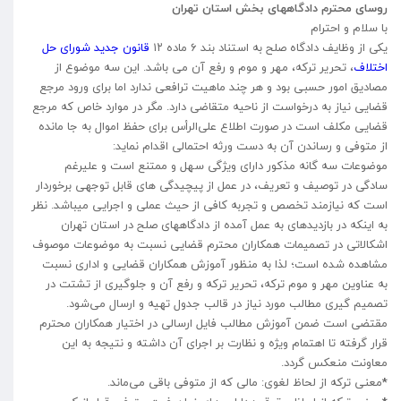
روسای محترم دادگاههای بخش استان تهران
با سلام و احترام
یکی از وظایف دادگاه صلح به استناد بند ۶ ماده ۱۲
قانون جدید شورای حل
اختلاف
، تحریر ترکه، مهر و موم و رفع آن می باشد. این سه موضوع از
مصادیق امور حسبی بود و هر چند ماهیت ترافعی ندارد اما برای ورود مرجع
قضایی نیاز به درخواست از ناحیه متقاضی دارد. مگر در موارد خاص که مرجع
قضایی مکلف است در صورت اطلاع على‌الرأس برای حفظ اموال به جا مانده
از متوفی و رساندن آن به دست ورثه احتمالی اقدام نماید:
موضوعات سه گانه مذکور دارای ویژگی سهل و ممتنع است و علیرغم
سادگی در توصیف و تعریف، در عمل از پیچیدگی های قابل توجهی برخوردار
است که نیازمند تخصص و تجربه کافی از حیث عملی و اجرایی میباشد. نظر
به اینکه در بازدیدهای به عمل آمده از دادگاههای صلح در استان تهران
اشکالاتی در تصمیمات همکاران محترم قضایی نسبت به موضوعات موصوف
مشاهده شده است؛ لذا به منظور آموزش همکاران قضایی و اداری نسبت
به عناوین مهر و موم ترکه، تحریر ترکه و رفع آن و جلوگیری از تشتت در
تصمیم گیری مطالب مورد نیاز در قالب جدول تهیه و ارسال می‌شود.
مقتضی است ضمن آموزش مطالب فایل ارسالی در اختیار همکاران محترم
قرار گرفته تا اهتمام ویژه و نظارت بر اجرای آن داشته و نتیجه به این
معاونت منعکس گردد.
*
معنی ترکه از لحاظ لغوی: مالی که از متوفی باقی می‌ماند.