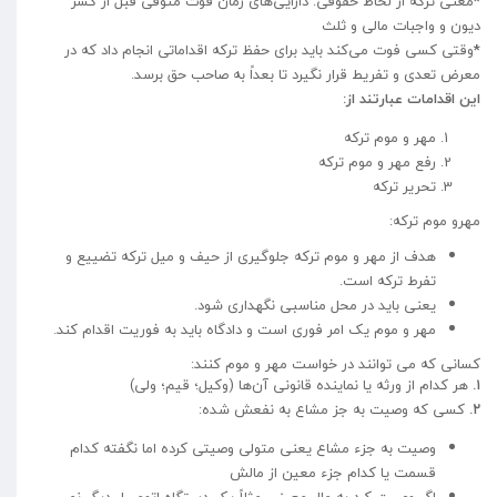
*
معنی ترکه از لحاظ حقوقی: دارایی‌های زمان فوت متوفی قبل از کسر
دیون و واجبات مالی و ثلث
*
وقتی کسی فوت می‌کند باید برای حفظ ترکه اقداماتی انجام داد که در
معرض تعدی و تفریط قرار نگیرد تا بعداً به صاحب حق برسد.
این اقدامات عبارتند از:
مهر و موم ترکه
رفع مهر و موم ترکه
تحریر ترکه
مهرو موم ترکه:
هدف از مهر و موم ترکه جلوگیری از حیف و میل ترکه تضییع و
تفرط ترکه است.
یعنی باید در محل مناسبی نگهداری شود.
مهر و موم یک امر فوری است و دادگاه باید به فوریت اقدام کند.
کسانی که می توانند در خواست مهر و موم کنند:
۱.
هر کدام از ورثه یا نماینده قانونی آن‌ها (وکیل؛ قیم؛ ولی)
۲.
کسی که وصیت به جز مشاع به نفعش شده:
وصیت به جزء مشاع یعنی متولی وصیتی کرده اما نگفته کدام
قسمت یا کدام جزء معین از مالش