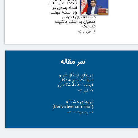
ثبت: اعتبار مطلق
اسناد رسمی در
راه است/ مهلت
دو ساله برای اعتراض
مدعیان به اسناد مالکیت
تک برگ
۱۶ خرداد ۰۵
سر مقاله
در رثای ابتذال شر و
شهادت پنج همکار
فرهیخته دانشگاهی
۰۷ تیر ۰۴
ابزارهای مشتقه
(Derivative contract)
۰۶ اردیبهشت ۰۴