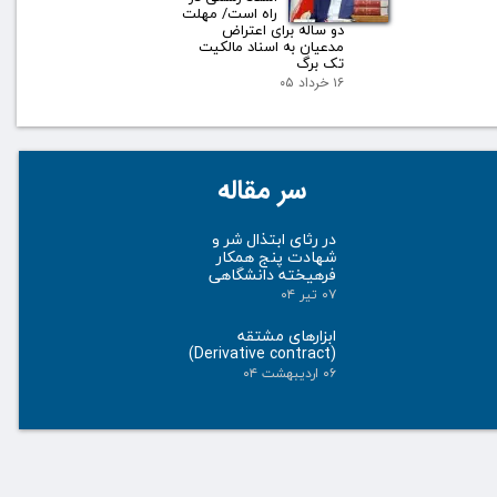
راه است/ مهلت
دو ساله برای اعتراض
مدعیان به اسناد مالکیت
تک برگ
۱۶ خرداد ۰۵
سر مقاله
در رثای ابتذال شر و
شهادت پنج همکار
فرهیخته دانشگاهی
۰۷ تیر ۰۴
ابزارهای مشتقه
(Derivative contract)
۰۶ اردیبهشت ۰۴