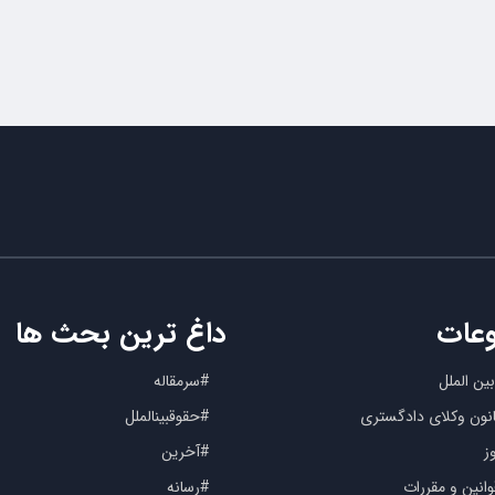
عات
داغ ترین بحث ها
ین الملل
#سرمقاله
کانون وکلای دادگستری
#حقوقبینالملل
ز
#آخرین
انین و مقررات
#رسانه