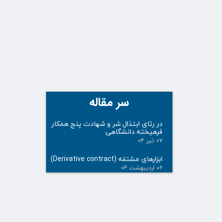
سر مقاله
در رثای ابتذال شر و شهادت پنج همکار
فرهیخته دانشگاهی
۰۷ تیر ۰۴
ابزارهای مشتقه (Derivative contract)
۰۶ اردیبهشت ۰۴