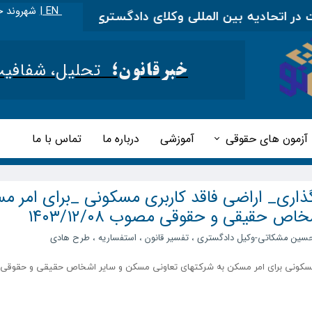
EN |
شهروند خ
اتحادیه بین المللی وکلای دادگستری
|
مطالب آموزشی ر
تحلیل، شفافیت و 
خبرقانون؛
آزمون های حقوقی
آموزشی
درباره ما
تماس با ما
گذاری_ اراضی فاقد کاربری مسکونی _برای امر م
 حقیقی و حقوقی مصوب ۱۴۰۳/۱۲/۰۸
سین مشکاتی-وکیل دادگستری
،
تفسیر قانون
،
استفساریه
،
طرح هادی
 مسکونی برای امر مسکن به شرکتهای تعاونی مسکن و سایر اشخاص حقیقی و حقوقی