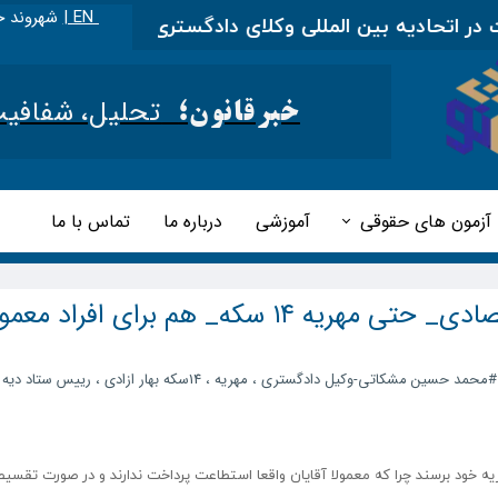
EN |
شهروند خ
تحادیه بین المللی وکلای دادگستری
|
مطالب آموزشی ر
تحلیل، شفافیت و 
خبرقانون؛
آزمون های حقوقی
آموزشی
درباره ما
تماس با ما
رئیس ستاد دیه: در شرایط فعلی اقتصادی_ حتی مهریه ۱۴ سکه_ هم برای افراد
#محمد حسین مشکاتی-وکیل دادگستری
،
مهریه
،
14سکه بهار ازادی
،
رییس ستاد دیه
یه خود برسند چرا که معمولا آقایان واقعا استطاعت پرداخت ندارند و در صورت تقسی