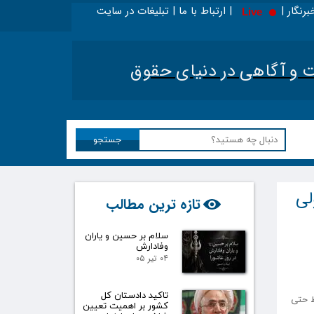
برنگار | | ارتباط با ما | تبلیغات در سایت
Live
ا در اینجا بخوانید - ویژه حقوقدانان
|
تحلیل اخبار ح
آگاهی در دنیای حقوق​​​​​​​
جستجو
 معمولی
تازه ترین مطالب
سلام بر حسین و یاران
وفادارش
۰۴ تیر ۰۵
تاکید دادستان کل
ط حتی
کشور بر اهمیت تعیین