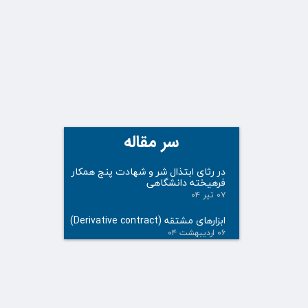
سر مقاله
در رثای ابتذال شر و شهادت پنج همکار
فرهیخته دانشگاهی
۰۷ تیر ۰۴
ابزارهای مشتقه (Derivative contract)
۰۶ اردیبهشت ۰۴