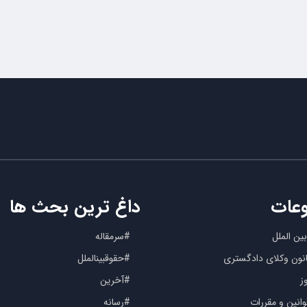
عات
داغ ترین بحث ها
ین الملل
#سرمقاله
کانون وکلای دادگستری
#حقوقبینالملل
ز
#آخرین
انین و مقررات
#رسانه