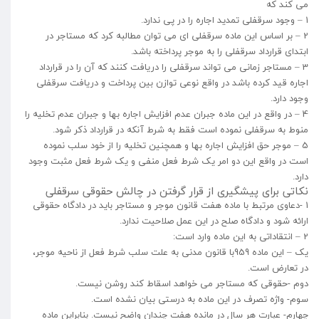
می کند که
1 – وجود سرقفلی تمدید اجاره را در پی ندارد.
2 – بر اساس این ماده سرقفلی ای می توان مطالبه کرد که مستاجر در
ابتدای قرارداد سرقفلی را به موجر پرداخته باشد.
3 – مستاجر زمانی می تواند سرقفلی را دریافت کنند که آن را در قرارداد
اجاره قید کرده باشد در واقع نوعی توازن بین پرداخت و دریافت سرقفلی
وجود دارد.
4 – در واقع در این ماده جبران عدم افزایش اجاره بها و جبران عدم تخلیه را
منوط به سرقفلی نموده است فقط به شرط آنکه در قرارداد ذکر شود.
5 – موجر حق افزایش اجاره بها و همچنین تخلیه را از خود سلب نموده
است در واقع این دو امر یک شرط فعل منفی و یک شرط فعل مثبت وجود
دارد.
نکاتی برای پیشگیری از قرار گرفتن در چالش حقوقی سرقفلی
1 -دعاوی مرتبط با ماده هفت قانون موجر و مستاجر باید در دادگاه حقوقی
ارائه شود و دادگاه صلح در این عمل صلاحیت ندارد.
2 – انتقاداتی به این ماده وارد است:
یک – این ماده 959با قانون مدنی به علت سلب شرط فعل از ناحیه موجر،
در تعارض است.
دوم -حقوقی که مستاجر می خواهد اسقاط کند روشن نیست.
سوم- واژه تصرف در این ماده به درستی بیان نشده است.
چهارم- عبارت هر سال در مانده هفت چندان واضح نیست. بنابراین ماده