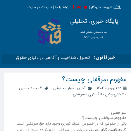
EN |
Live
شهروند خبرنگار | | ارتباط با ما | تبلیغات در سایت
پایگاه خبری، تحلیلی
​​​​رسانه مستقل حقوقی کشور
شماره مجوز : ۹۳۶۱۷
تحلیل، شفافیت و آگاهی در دنیای حقوق​​​​​​​
خبرقانون؛
مفهوم سرقفلی چیست؟
۱۲ فروردین ۱۴۰۴
آخرین اخبار
،
حقوقی
#محمد حسین
مشکاتی-وکیل دادگستری
،
سرقفلی
سر قفلی
مفهوم سرقفلی چیست؟
یکی از حقوقی که در خصوص املاک تجاری وجود دارد حق سرقفلی است.
اگرچه قانون گذار تعریف مشخصی از سرقفلی ارایه نکرده است ولی می