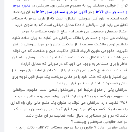
توان از قوانین مختلف پی به مفهوم سرقفلی برد. سرقفلی در
قانون موجر
و مستاجر سال 1376
و در
قانون موجر و مستاجر سال 1356
به آن پرداخته
شده است. به طور کلی سرقفلی امتیازی است که از طرف موجر به مستاجر
تعلق می یابد. این سرقفلی قاعدتا مطابق مبلغی است که به عنوان خرید
امتیاز سرقفلی محسوب می شود. این مبلغ از طرف مستاجر به موجر
پرداخت می شود و مستاجر را مالک سرقفلی می نماید. به بیان ساده شاید
بتوانیم نوعی مالکیت ضعیف تر از مالکیت کامل را در مورد سرقفلی در نظر
بگیریم. مفهومی مابین قرارداد انتقال مالکیت عین و منفعت که می تواند
بیع باشد و قرارداد انتقال مالکیت منفعت که اجاره است. سرقفلی اطمینان
خاطر را برای مستاجر به وجود می آورد که در صورتی که مطابق قرارداد
فعالیت نماید، هیچ کسی نمی تواند او را از ملک اخراج نماید. برای موجر نیز
این امتیاز را دارد که ملک خود را در مقابل دریافت یک مبلغ قابل توجه برای
مدتی نامحدود در اختیار مستاجر قرار می دهد.
سرقفلی یکی از حقوق مرتبط اموال غیرمنقول تبعی است. مفهوم سرقفلی
با مفهوم حق کسب و پیشه و تجارت قانون روابط موجرو مستاجر مصوب
1356 تفاوت دارد. سرقفلی می تواند به عنوان یک منبع مالی برای راه اندازی
یا توسعه یک کسب و کار مورد توجه قرار گیرد و نوعی تضمین برای مالک
باشد که در واقع مستاجر به دنبال ادامه فعالیت در آن مکان باشد.
قواعد حقوقی سرقفلی چیست؟
قواعد حقوقی: ماده 7 قانون روابط موجود مستاجر 1376این نکات را بیان