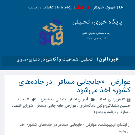
EN |
Live
شهروند خبرنگار | | ارتباط با ما | تبلیغات در سایت
پایگاه خبری، تحلیلی
​​​​رسانه مستقل حقوقی کشور
شماره مجوز : ۹۳۶۱۷
تحلیل، شفافیت و آگاهی در دنیای حقوق​​​​​​​
خبرقانون؛
عوارض_ «جابجایی مسافر _در جاده‌های
کشور» اخذ می‌شود
۱۷ فروردین ۱۴۰۴
آخرین اخبار
،
قضایی
،
حقوقی
#محمد
حسین مشکاتی-وکیل دادگستری
،
عوارض جابه جایی مسافر
،
شورای اقتصاد
،
سازمان برنامه و بودجه
از ابتدای اردیبهشت، عوارض «جابجایی مسافر در جاده‌های کشور» اخذ
می‌شود