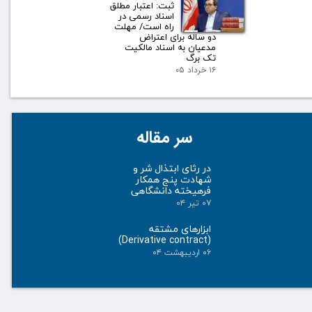
ثبت: اعتبار مطلق
اسناد رسمی در
راه است/ مهلت
دو ساله برای اعتراض
مدعیان به اسناد مالکیت
تک برگ
۱۶ خرداد ۰۵
سر مقاله
در رثای ابتذال شر و
شهادت پنج همکار
فرهیخته دانشگاهی
۰۷ تیر ۰۴
ابزارهای مشتقه
(Derivative contract)
۰۶ اردیبهشت ۰۴