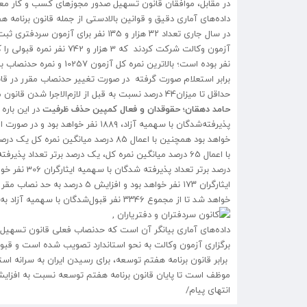
در مقابل، موافقان قانون تسهیل صدور مجوزهای کسب و کار معتق
داده‌های آماری دقیق و قوانین بالادستی از جمله قانون برنامه 
نفر بوده است؛ بالاترین نمره کل آزمون 10257 و نمره حدنصاب با سهمیه آزاد تراز 5٩٨٩ و افراد دارای سهمیه 5١٣٣ بوده است.
برابر استعلام صورت گرفته در صورت تغییر حدنصاب مقرر در ق
حداقل تا میزان44 درصد نسبت به قبل از لازم‌الاجرا شدن قانون مذکور، کاهش را بدنبال خواهد داشت.
حامد دهقان؛ حقوقدان و فعال کمپین حذف ظرفیت
خواهد بود همچنین با اعمال ٨5 درصد میانگین نمره کل یک درصد برتر تعداد پذیرفته‌شدگان با سهمیه آزاد 554 نفر خواهد بود.
خواهد شد تا از مجموع ٣٣46 نفر قبول‌شدگان با سهمیه آزاد به ١٨٨٩ نفر تقلیل یابد و ١45٧ نفر از ورود به شغل سردفتری محروم می‌شوند.
برگزاری آزمون وکالت به نحو استاندارد تصویب شده است و قبول
موظف است تا پایان قانون برنامه هفتم توسعه نسبت به افزایش
انتهای پیام/