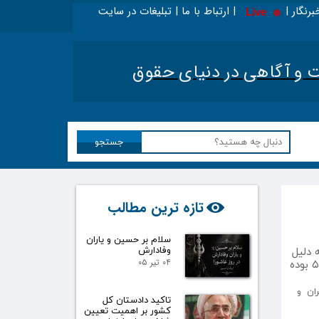
برنگار | | ارتباط با ما | تبلیغات در سایت
Live
بخوانید - ویژه حقوقدانان
|
تحلیل اخبار حقوقی کشور
|
آگاهی در دنیای حقوق​​​​​​​
جستجو
تازه ترین مطالب
سلام بر حسین و یاران
سردفتری به دلیل
وفادارش
اصلاح قانون تسهیل صدور مجوزهای کسب‌وکار هستیم؛ بالاترین نمره کل آزمون ۱۰۲۵۷ و نمره حدنصاب با سهمیه آزاد تراز ۵٩٨٩ بوده
۰۴ تیر ۰۵
ران و
تاکید دادستان کل
کشور بر اهمیت تعیین