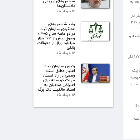
شاخص‌های ارزیابی
جه به
دادستان‌ها
۱۶ خرداد ۰۵
١٣ نفر برای آزمون سردفتری ثبت‌نام کردند که تعداد ١6 هزار و 108 نفر در روز آزمون غایب بودند و تعداد ١6 هزار و ٢٧ نفر در
آزمون وکالت شرکت کردند که 3 هزار و 742 نفر نمره قبولی را کسب کردند و تعداد افراد دارای حدنصاب با سهمیه آزاد ٣٣46 نفر و با سهمیه ایثارگری ٣٩6
رشد شاخص‌های
عملکردی سازمان ثبت
در دو ماهه سال ۱۴۰۵/
شته و
وصول بیش از ۱۶۶ هزار
میلیارد ریال از معوقات
بانکی
۱۶ خرداد ۰۵
پذیرفته‌شدگان با سهمیه آزاد، ١٨٨٩ نفر خواهد بود و در صورت اعمال 80 درصد میانگین نمره کل، یک درصد برتر تعداد پذیرفته‌شدگان با سهمیه آزاد 1072 نفر
رئیس سازمان ثبت:
درصد میانگین نمره کل، یک
اعتبار مطلق اسناد
رسمی در راه است/
گان با سهمیه
مهلت دو ساله برای
ار (حدنصاب 70 درصد به ٧5 تغییر یابد) سبب
اعتراض مدعیان به
اسناد مالکیت تک برگ
۱۶ خرداد ۰۵
قیق و
ت 6٩ سردفتر باشد و دولت