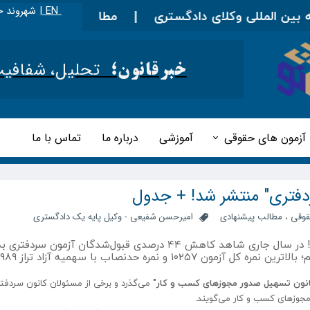
EN |
شهروند خ
ن المللی وکلای دادگستری
|
مطالب آموزشی را در اینجا 
تحلیل، شفافیت و 
خبرقانون؛
آزمون های حقوقی
آموزشی
درباره ما
تماس با ما
ردفتری" منتشر شد! + جدول
قوقی
،
مطالب پیشنهادی
امیرحسن شفیعی - وکیل پایه یک دادگستری
برای نخستین‌بار "داده‌های آزمون سردفتری" منتشر شد! در سال جاری شاهد کاهش ۴۴ درصدی قبول‌شدگان آزمون 
انون تسهیل صدور مجوزهای کسب و کار"
می‌گذرد و برخی از مسئولان کانون سردفت
مجوزهای کسب و کار می‌گویند.