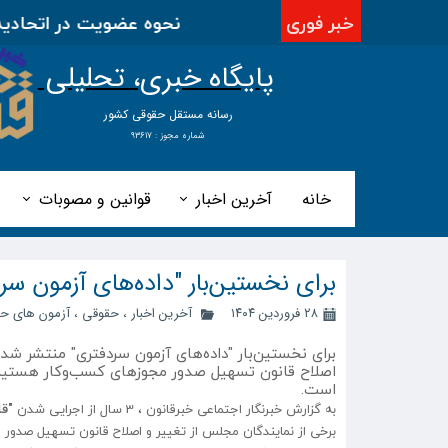
خبر فوری
نحوه عضویت در اتحادیه بی
پایگاه خبری، تحلیلی
​​​​رسانه مستقل حقوقی کشور
شماره مجوز : ۹۳۶۱۷
خانه
آخرین اخبار
قوانین و مصوبات
برای نخستین‌بار "داده‌های آزمون س
۲۸ فروردین ۱۴۰۴
آخرین اخبار
،
حقوقی
،
آزمون های ح
است.
به گزارش خبرنگار اجتماعی خبرقانون ، 3 سال از اجرایی شدن
"ق
برخی از نمایندگان مجلس از تغییر و اصلاح قانون تسهیل صدور 