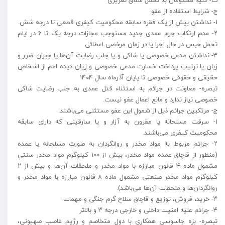
ث- کلیه محکومان به تحمل شلاق تعزیری
ج- شرایط استفاده از عفو
۱- نداشتن بیش از یک فقره سابقه محکومیت کیفری قطعی تا درجه شش.
۲- عدم ارتکاب جرم عمدی جدید مستوجب مجازات درجه یک تا ۶ در ایام
تحمل حبس در حال اجرا یا در زمان مرخصی اعطائی
۳- نداشتن مدعی خصوصی یا شاکی و یا جلب رضایت آن‌ها یا جبران ضرر و
زبان یا ترتیب پرداخت خسارت مدعی خصوصی و زیان دیده اعم از اشخاص
حقیقی و حقوقی خصوصی تا پایان آذرماه سال ۱۴۰۴
تبصره- معاونت در جرائم به استثناء قتل عمدی به جلب رضایت شاکی
خصوصی نیاز ندارد و مانع اعمال عفو نیست.
ج- مرتکبین جرائم ذیل از شمول این عفو مستثنی می‌باشند.
۱- سرقت مسلحانه یا مقرون به آزار و یا سارقینی که دارای سابقه
محکومیت کیفری می‌باشند.
۲- جرائم مربوط به مواد مخدر و روانگردان به صورت مسلحانه یا عمده
(منظور از قاچاق عمده مواد مخدر، بیش از ۱۰۰ کیلوگرم مواد مخدر سنتی
مشمول ماده ۴ قانون مبارزه با مواد مخدر و ملحقات آن‌ها و بیش از ۲
کیلوگرم مواد مخدر صنعتی مشمول ماده ۸ قانون مبارزه با مواد مخدر و
روانگردان‌ها و ملحقات آن‌ها می‌باشد).
۳- خرید، فروش، توزیع و قاچاق سلاح گرم جنگی و مهمات
۴- جرائم علیه امنیت داخلی و خارجی درجه ۳ و بالاتر
تبصره- بزه جاسوسی همکاری با دول متخاصم و رژیم غاصب صهیونی،