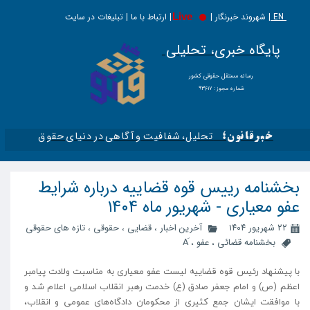
EN |
Live
شهروند خبرنگار | | ارتباط با ما | تبلیغات در سایت
پایگاه خبری، تحلیلی
​​​​رسانه مستقل حقوقی کشور
شماره مجوز : ۹۳۶۱۷
تحلیل، شفافیت و آگاهی در دنیای حقوق​​​​​​​
خبرقانون؛
بخشنامه رییس قوه قضاییه درباره شرایط
عفو معیاری - شهریور ماه ۱۴۰۴
۲۲ شهریور ۱۴۰۴
آخرین اخبار
،
قضایی
،
حقوقی
،
تازه های حقوقی
بخشنامه قضائی
،
عفو
،
با پیشنهاد رئیس قوه قضاییه لیست عفو معیاری به مناسبت ولادت پیامبر
اعظم (ص) و امام جعفر صادق (ع) خدمت رهبر انقلاب اسلامی اعلام شد و
با موافقت ایشان جمع کثیری از محکومان دادگاه‌های عمومی و انقلاب،