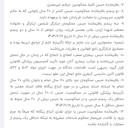
۷- باقیمانده حبس کلیه محکومین جرائم غیرعمدی
۸- دو پنجم باقیمانده محکومیت حبس کمتر از ۲۰ سال بانوانی که به حکم
قانون، سرپرستی یا حضانت فرزندان خود را برعهده دارند.
۹- سه پنجم باقیمانده حبس محکومان ایثارگر شخص ایثارگر و خانواده
معظم شهدا (پدر، مادر، همسر فرزند، برادر، خواهر تا ۱۰ سال و دو پنجم
باقیمانده حبس بیش از ۱۰ سال تا تاریخ ۱۴۰۴/۶/۱۹
تبصره- مشمولین این بند ملزم بر ارائه تأئیدیه لازم از مراجع ذیربط بوده و
مصادیق ایثارگری تابع قوانین و مقررات می‌باشند.
۱۰- باقیمانده حبس بیماران صعب العلاج یا لاعلاج که در زندان در حال تحمل
حبس می‌باشند و مراتب بیماری آنان مورد تأیید کمیسیون پزشکی قانونی
قرار گیرد؛ بدیهی است اقدامات دادگاه در جهت اجرای مواد ۵۰۲ و ۵۲۲
قانون آئین دادرسی کیفری مانع اعمال این عفو نیست.
۱۱- باقیمانده حبس محکومان مرد بالای ۷۰ سال تمام و بانوان بالای ۶۰ سال
تمام به استناد اسناد سجلی و در مورد اتباع بیگانه فاقد اسناد معتبر به
تأییدیه پزشکی قانونی در محکومیت حبس تا ۲۰ سال در صورت تحمل
حداقل یک پنجم حبس و در محکومیت به حبس بیش از ۲۰ سال منوط به
تحمل حداقل ۸ سال حبس تا تاریخ ۱۴۰۴/۶/۱۹
۱۲- باقیمانده محکومیت حبس یا جزای نقدی اتباع بیگانه که صرفاً به جرم
ورود یا اقامت غیرمجاز محکوم شده‌اند مشروط به اینکه حداقل یک پنجم از
مجازات را گذرانده باشند.