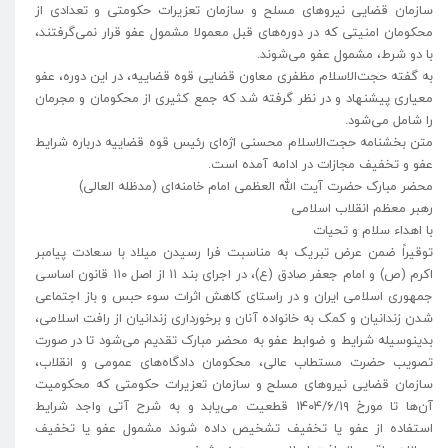
سازمان قضایی نیروهای مسلح و سازمان تعزیرات حکومتی و تعدادی از
محکومان امنیتی که در دوره‌های قبل معمولا مشمول عفو قرار نمی‌گرفتند،
با دو شرط، مشمول عفو می‌شوند.
به گفته حجت‌الاسلام مظفری معاون قضایی قوه قضاییه، در این دوره، عفو
معیاری پیشنهاد و در نظر گرفته شد که جمع کثیری از محکومان و مجرمان
را شامل می‌شود.
متن بخشنامه حجت‌الاسلام محسنی اژه‌ای رئیس قوه قضاییه درباره شرایط
عفو و تخفیف مجازات در ادامه آمده است.
محضر مبارک حضرت آیت الله العظمی امام خامنه‌ای (مدظله العالی)
رهبر معظم انقلاب اسلامی
با اهداء سلام و تحیات
توقیراً ضمن عرض تبریک به مناسبت فرا رسیدن میلاد با سعادت پیامبر
اکرم (ص) و امام جعفر صادق (ع)، در اجرای بند ۱۱ از اصل ۱۱۰ قانون اساسی
جمهوری اسلامی ایران و در راستای کاهش اثرات سوء حبس و باز اجتماعی
شدن زندانیان و کمک به خانواده آنان و برخورداری زندانیان از رافت اسلامی،
بدینوسیله شرایط و ضوابط عفو به محضر مبارک تقدیم می‌شود تا در صورت
تصویب حضرت مستطاب عالی، محکومان دادگاه‌های عمومی و انقلاب،
سازمان قضایی نیروهای مسلح و سازمان تعزیرات حکومتی که محکومیت
آن‌ها تا مورخ ۱۴۰۴/۶/۱۹ قطعیت می‌یابد و به شرح آتی واجد شرایط
استفاده از عفو یا تخفیف تشخیص داده شوند مشمول عفو یا تخفیف