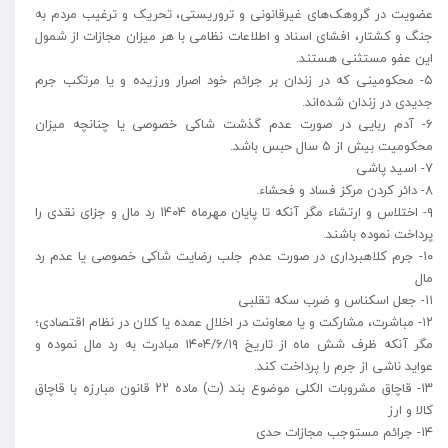
عضویت در گروهک‌های غیرقانونی و تروریستی، تحریک و ترغیب مردم به
جنگ و کشتار، افشای اسناد و اطلاعات نظامی با هر میزان مجازات از شمول
این عفو مستثنی هستند.
۵- محکومینی که در زندان بر جرائم خود اصرار ورزیده و یا مرتکب جرم
جدیدی در زندان شده‌اند.
۶- آدم ربایی در صورت عدم گذشت شاکی خصوصی یا چنانچه میزان
محکومیت بیش از ۵ سال حبس باشد.
۷- اسید پاشی
۸- دائر کردن مرکز فساد و فحشاء.
۹- اختلاس و ارتشاء مگر آنکه تا پایان مهرماه ۱۴۰۴ رد مال و جزای نقدی را
پرداخت نموده باشند.
۱۰- جرم کلاهبرداری در صورت عدم جلب رضایت شاکی خصوصی یا عدم رد
مال
۱۱- جعل اسکناس و ضرب سکه تقلبی
۱۲- مباشرت، مشارکت و یا معاونت در اخلال عمده یا کلان در نظام اقتصادی؛
مگر آنکه ظرف شش ماه از تاریخ ۱۴۰۴/۶/۱۹ مبادرت به رد مال نموده و
عواید ناشی از جرم را پرداخت کند.
۱۳- قاچاق مشروبات الکلی موضوع بند (ت) ماده ۲۲ قانون مبارزه با قاچاق
کالا و ارز
۱۴- جرائم مستوجب مجازات حدی