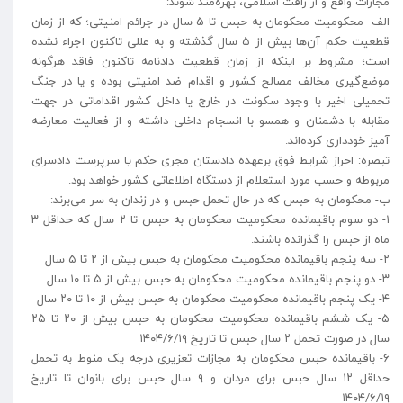
مجازات واقع و از رافت اسلامی، بهره‌مند شوند:
الف- محکومیت محکومان به حبس تا ۵ سال در جرائم امنیتی؛ که از زمان
قطعیت حکم آن‌ها بیش از ۵ سال گذشته و به عللی تاکنون اجراء نشده
است؛ مشروط بر اینکه از زمان قطعیت دادنامه تاکنون فاقد هرگونه
موضع‌گیری مخالف مصالح کشور و اقدام ضد امنیتی بوده و یا در جنگ
تحمیلی اخیر با وجود سکونت در خارج یا داخل کشور اقداماتی در جهت
مقابله با دشمنان و همسو با انسجام داخلی داشته و از فعالیت معارضه
آمیز خودداری کرده‌اند.
تبصره: احراز شرایط فوق برعهده دادستان مجری حکم یا سرپرست دادسرای
مربوطه و حسب مورد استعلام از دستگاه اطلاعاتی کشور خواهد بود.
ب- محکومان به حبس که در حال تحمل حبس و در زندان به سر می‌برند:
۱- دو سوم باقیمانده محکومیت محکومان به حبس تا ۲ سال که حداقل ۳
ماه از حبس را گذرانده باشند.
۲- سه پنجم باقیمانده محکومیت محکومان به حبس بیش از ۲ تا ۵ سال
۳- دو پنجم باقیمانده محکومیت محکومان به حبس بیش از ۵ تا ۱۰ سال
۴- یک پنجم باقیمانده محکومیت محکومان به حبس بیش از ۱۰ تا ۲۰ سال
۵- یک ششم باقیمانده محکومیت محکومان به حبس بیش از ۲۰ تا ۲۵
سال در صورت تحمل ۲ سال حبس تا تاریخ ۱۴۰۴/۶/۱۹
۶- باقیمانده حبس محکومان به مجازات تعزیری درجه یک منوط به تحمل
حداقل ۱۲ سال حبس برای مردان و ۹ سال حبس برای بانوان تا تاریخ
۱۴۰۴/۶/۱۹