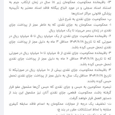
۱۳- باقیمانده محکومیت محکومان زیر ۱۸ سال در زمان ارتکاب جرم به
استناد اسناد سجلی و در مورد اتباع بیگانه فاقد اسناد معتبر به تأییدیه
پزشکی قانونی مراکز استان‌ها.
پ- محکومیت جزای نقدی به شرح ذیل:
۱- محکومیت محکومان به جزای نقدی که به خاطر عجز از پرداخت جزای
نقدی در زندان بسر می‌برند تا یک میلیارد ریال.
۲- باقیمانده محکومیت جزای نقدی از یک میلیارد ریال تا ۵ میلیارد ریال در
صورتی که تا تاریخ ۱۴۰۴/۶/۱۹ حداقل ۳ ماه به دلیل عجز از پرداخت جزای
نقدی تحمل حبس کرده باشد.
۳- باقیمانده محکومیت جزای نقدی از ۵ میلیارد تا ۱۰ میلیارد ریال در صورتی
که تا تاریخ ۱۴۰۴/۶/۱۹ حداقل ۶ ماه به دلیل عجز از پرداخت جزای نقدی
تحمل حبس کرده باشد.
۴- باقیمانده محکومیت جزای نقدی بیش از ۱۰ میلیارد ریال در صورتیکه تا
تاریخ ۱۴۰۴/۶/۱۹ حداقل یک سال به دلیل عجز از پرداخت جزای نقدی تحمل
حبس کرده باشند.
تبصره: محکومین به حبس و جزای نقدی که حبس آن‌ها مشمول عفو قرار
گرفته باشد، محکومیت قطعی جزای نقدی آنان نیز مشمول این بند از
دستور العمل قرار خواهد گرفت.
ت- تخفیف یک درجه از مجازات محکومان به اعدام فاقد سابقه کیفری
مشابه با لحاظ استثنائات مقرر در بند چ؛