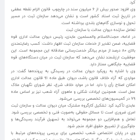
کرد.
وی افزود: صدور بیش از ۶ میلیون سند در چارچوب قانون الزام نقطه عطفی
در تاریخ ثبت اسناد کشور است و نشان می‌دهد سازمان ثبت در مسیر
تحول و نوسازی گام‌های بلندی برداشته است.
تعامل سازنده دیوان عدالت با سازمان ثبت
در ادامه، حجت‌الاسلام والمسلمین عابدی، رئیس دیوان عدالت اداری قوه
قضاییه، ضمن تقدیر از خدمات سازمان ثبت اظهار داشت: کسب رضایتمندی
بالای ۸۰ درصد از مردم بیانگر خدمت‌رسانی صادقانه این مجموعه است. این
موفقیت ارزشمند نشان می‌دهد که سازمان ثبت در میان دستگاه‌های قوه
قضاییه جایگاهی ممتاز دارد.
وی با اشاره به رویکرد دیوان عدالت در رسیدگی به پرونده‌ها گفت: در
مواردی که آراء خلاف قانون باشد، دیوان طبق ماده ۹۱ قانون عدالت اداری
امکان اصلاح رأی را دارد. اما در موارد خلاف شرع، نظر شورای نگهبان ملاک
عمل است. همچنین ایرادات شکلی و ماهوی آراء شعب نیز بر اساس ماده
۷۹ در کمیسیون‌های تخصصی بررسی می‌شود.
عابدی تأکید کرد: تشکیل کارگروه مشترک میان دیوان عدالت و سازمان ثبت
امری ضروری است تا مسائل حقوقی به‌صورت فنی و تخصصی بررسی شود.
تعامل و هم‌افزایی دو مجموعه می‌تواند به تسهیل فرآیند رسیدگی‌ها و
جلوگیری از تضییع حقوق افراد منجر شود.
وی در پایان اختصاص شعب تخصصی برای بررسی پرونده‌های مرتبط با
سازمان ثبت را یکی دیگر از راهکارهای مؤثر دانست و تصریح کرد: این اقدام