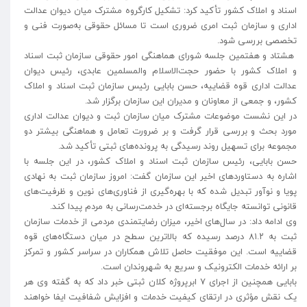
اسناد و املاک کشور تأکید کرد: تشکیل کارگروه مشترک میان دیوان عدالت
اداری و سازمان ثبت امری ضروری است تا مسائل حقوقی به‌صورت فنی و
تخصصی بررسی شود.
هشتاد و هفتمین جلسه شورای هماهنگی امور حقوقی سازمان ثبت اسناد
و املاک کشور با حضور حجت‌الاسلام والمسلمین عابدی، رئیس دیوان
عدالت اداری قوه قضاییه، حسن بابایی رئیس سازمان ثبت اسناد و املاک
کشور، و جمعی از معاونان و مدیران این سازمان برگزار شد.
در این نشست موضوعات مشترک میان سازمان ثبت و دیوان عدالت اداری
مورد بحث و بررسی قرار گرفت و بر ضرورت تعامل و هماهنگی بیشتر دو
مجموعه برای تسهیل روند رسیدگی به پرونده‌های ثبتی تأکید شد.
حسن بابایی، رئیس سازمان ثبت اسناد و املاک کشور، در این جلسه با
اشاره به دستاوردهای اخیر این سازمان گفت: امروز سازمان ثبت به نهادی
پویا و نوآور تبدیل شده که با بهره‌گیری از فناوری‌های نوین و ظرفیت‌های
قانونی توانسته جایگاه برجسته‌ای در خدمت‌رسانی به مردم پیدا کند.
وی ادامه داد: در سال‌های اخیر، میزان رضایتمندی مردمی از خدمات سازمان
ثبت به ۸۱.۲ درصد رسیده که بالاترین سطح در میان دستگاه‌های قوه
قضاییه است. این موفقیت حاصل تلاش همکاران در سراسر کشور و تمرکز
بر ارائه خدمات الکترونیک و سریع به شهروندان است.
بابایی همچنین از اجرای ۷ ابرپروژه کلان ثبتی خبر داد که به گفته وی هر
یک نقش مؤثری در ارتقای کیفیت خدمات و افزایش شفافیت ایفا خواهند