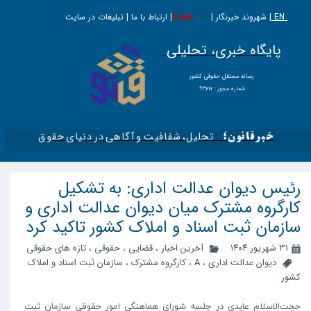
EN |
Live
شهروند خبرنگار | | ارتباط با ما | تبلیغات در سایت
پایگاه خبری، تحلیلی
​​​​رسانه مستقل حقوقی کشور
شماره مجوز : ۹۳۶۱۷
تحلیل، شفافیت و آگاهی در دنیای حقوق​​​​​​​
خبرقانون؛
رئیس دیوان عدالت اداری: به تشکیل
کارگروه مشترک میان دیوان عدالت اداری و
سازمان ثبت اسناد و املاک کشور تاکید کرد
۳۱ شهریور ۱۴۰۴
آخرین اخبار
،
قضایی
،
حقوقی
،
تازه های حقوقی
دیوان عدالت اداری
،
A
،
کارگروه مشترک
،
سازمان ثبت اسناد و املاک
کشور
حجت‌الاسلام عابدی در جلسه شورای هماهنگی امور حقوقی سازمان ثبت