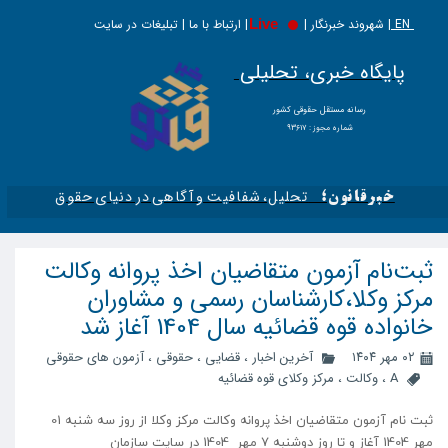
EN |
Live
شهروند خبرنگار | | ارتباط با ما | تبلیغات در سایت
پایگاه خبری، تحلیلی
​​​​رسانه مستقل حقوقی کشور
شماره مجوز : ۹۳۶۱۷
تحلیل، شفافیت و آگاهی در دنیای حقوق​​​​​​​
خبرقانون؛
ثبت‌نام آزمون متقاضیان اخذ پروانه وکالت
مرکز وکلا،کارشناسان رسمی و مشاوران
خانواده قوه قضائیه سال 1404 آغاز شد
۰۲ مهر ۱۴۰۴
آخرین اخبار
،
قضایی
،
حقوقی
،
آزمون های حقوقی
A
،
وکالت
،
مرکز وکلای قوه قضائیه
ثبت نام آزمون متقاضیان اخذ پروانه وکالت مرکز وکلا از روز سه شنبه 01
مهر 1404 آغاز و تا روز دوشنبه 7 مهر 1404 در سایت سازمان