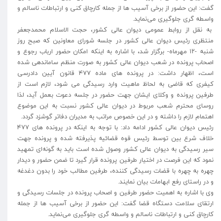
گفت: این حضور از برخی آسیب ها از جمله کارچاق کنی و ارتباطات ناسالم و
واسطه گری جلوگیری می‌نماید.
به نقل از روابط عمومی دیوان عالی کشور، حجت الاسلام محمدجعفر
منتظری رئیس دیوان عالی کشور در جلسه شورای معاونین که صبح روز
شنبه -۱۲ مهرماه- برگزار شد، با اشاره به اینکه امکان حضور ارباب رجوع و
اصحاب پرونده در شعب دیوان عالی کشور به صورت منظم ساماندهی شده
است، اظهار داشت: در پرونده های ماده ۴۷۷ قانون آیین دادرسی
کیفری که قاضی به لحاظ ماهیت وارد رسیدگی می شود، لازم است از
طرفین پرونده و وکلای ایشان جهت حضور در جلسه دعوت بعمل آید، لذا
روسای محترم شعب مربوط در دیوان عالی کشور نسبت به این موضوع
اهتمام لازم را داشته و در این خصوص مراتب به مدیران دفاتر گوشزد گردد.
رئیس دیوان عالی کشور ادامه داد: با توجه به اینکه در پرونده های ۴۷۷
خلاف شرع بین توسط رئیس قوه قضائیه پذیرفته شده و پرونده جهت
سیر رسیدگی به دیوان عالی کشور وصول شده است باید به گونه‌ای تمهید
نمود که این فرصت در اختیار طرفین پرونده قرار گیرد تا ضمن حضور و دیدار
چهره به چهره با قضات رسیدگی کننده، طرفین مطالب خود را بدون دغدغه
و در راستای رفع ابهامات بیان نمایند.
وی با اشاره به اهمیت حضور طرفین و اصحاب پرونده در جلسات رسیدگی و
ارتقای سلامت دستگاه قضا گفت: این حضور از برخی آسیب ها از جمله
کارچاق کنی و ارتباطات ناسالم و واسطه گری جلوگیری می‌نماید.