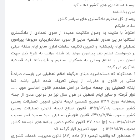
توسط استانداری های کشور اعلام کرد.
متن بخشنامه
روسای کل محترم دادگستری های سراسر کشور
سلام علیکم
احتراماً با عنایت به وصول مکاتبات عدیده از سوی تعدادی از دادگستری
استانها در پی صدور اطلاعیه هایی از سوی استانداریهای مربوطه پیرامون
تعطیلی ایام پنجشنبه و تعیین تکلیف ساعات اداری سایر ایام هفته مبنی
بر درخواست اعلام نظر پیرامون موارد یاد شده مراتب به شرح ذیل جهت
امعان نظر و اطلاع رسانی به همکاران محترم و فرهیخته قوه قضائیه
یادآوری می گردد:
۱- همانگونه که مستحضرید مبنای هرگونه
اعلام تعطیلی
می بایست صراحتاً
متکی بر قانون و مقررات از پیش تعریف شده قبلی باشد. کما
اینکه
تعطیلی روز جمعه
صراحتاً در اصل هفدهم قانون اساسی مورد …..
قرار گرفته و
سایر ایام تعطیل
در طول سال نیز در قوانین عادی از جمله
بخشنامه مورخ ۱۳۴۷ هجری شمسی لایحه قانونی تعیین تعطیلات رسمی
کشور مصوب ۱۳۵۹/۰۴/۰۸، قانون اصلاح لایحه قانونی تعطیلات رسمی
کشور مصوب ۱۳۷۸/۵/۲۵، قانون افزایش تعطیلی عید سعید فطر مصوب
۱۳۹۰/۰۶/۰۶، بند (ج) ماده ۳۷ قانون احکام دائمی برنامه های توسعه کشور
مصوب ۱۳۹۶/۰۱/۱۹ و… مورد تصریح قرار گرفته اند.
۲- همانطور که واقفید تبصره (۳) ماده (۸۷) قانون مدیریت خدمات کشوری