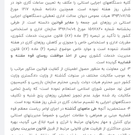
کلیه دستگاههای اجرایی استانی را مکلف به تعیین ساعات کاری خود در
شش روز هفته نموده است. همچنین دادنامه شماره ۱۲۱۷ مورخ
۱۳۹۳/۰۷/۱۵ هیات عمومی دیوان عدالت اداری تعطیلی دستگاههای اجرایی
استانی در روزهای غیر جمعه را
مغایر قوانین
دانسته است. از طرفی
بخشنامه شماره ۱۵۹۷۸۲۰ مورخ ۱۳۹۶/۱۰/۰۹ سازمان اداری و استخدامی
کشور با تأکید بر تبصره (۳) ماده (۸۷) قانون مدیریت خدمات کشوری،
مقررات اداری و استخدامی خاص را مجوزی بر کاهش روزهای کاری در هفته
قلمداد ننموده است و موارد خاص موضوع تبصره (۲) ماده (۸۷) قانون
مدیریت خدمات کشوری
پس از اخذ موافقت روسای قوه مقننه و
قضاییه
گردیده است.
۳- این معاونت به منظور حصول اطمینان از کفایت قوانین مذکور مراتب را
به موجب مکاتبات مختلف در سنوات گذشته از وزارت دادگستری وزارت
کشور دبیر محترم هیات دولت رئیس محترم سازمان بازرسی و کمیسیون
اصل نود مجلس شورای اسلامی استعلام نموده است؛ که پاسخ تمامی
مکاتبات یاد شده مؤید عدم تجویز تعطیلی روزهای پنج شنبه و تکلیف
دستگاههای اجرایی به تقسیم ساعات کاری در شش روز هفته بوده است.
۴- مستحضرید آنچه
طی ماههای گذشته
در اجرای اوامر ریاست معظم قوه
قضاییه مبنی بر همراهی با مقامات اجرایی و خصوصاً مدیریتهای استانی
برای کنترل و مهار بحرانهای مرتبط با انرژی و غیره ابلاغ می گردید، بهره
مندی حداکثری از ظرفیت های قانونی مرتبط از قبیل
قانون مدیریت بحران