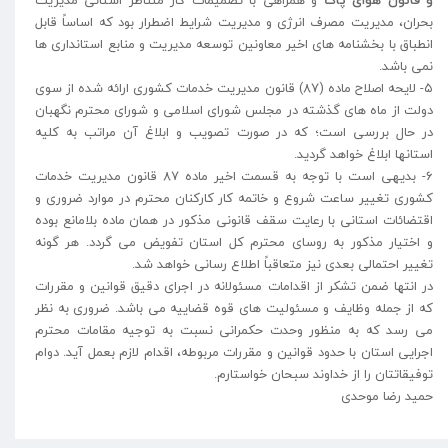
و قانون هوای پاک
و همراهی با تصمیمات کار متناظر استانی مدیریت
بحران، مدیریت مصرف انرژی و مدیریت شرایط اضطرار بود که اساساً قابل
انطباق با بخشنامه های اخیر معاونین توسعه مدیریت و منابع استانداری ها
نمی باشد.
۵- لایحه اصلاح ماده (۸۷) قانون مدیریت خدمات کشوری ارائه شده از سوی
دولت از ماه های گذشته در مجلس شورای اسلامی و شورای محترم نگهبان
در حال بررسی است؛ که در صورت تصویب و ابلاغ آن مراتب به کلیه
استانها ابلاغ خواهد گردید.
۶- بدیهی است با توجه به قسمت اخیر ماده ۸۷ قانون مدیریت خدمات
کشوری تغییر ساعت شروع و خاتمه کار کارکنان محترم در موارد ضروری و
اقتضائات استانی با رعایت سقف قانونی مذکور در همان ماده بلامانع بوده
و اختیار مذکور به روسای محترم کل استان تفویض می گردد. هر گونه
تغییر احتمالی بعدی نیز متعاقباً اطلاع رسانی خواهد شد.
در انتها ضمن تشکر از اقدامات مسئولانه در اجرای دقیق قوانین و مقررات
که از جمله وظایف و مسئولیت های قوه قضاییه می باشد. ضروری به نظر
می رسد که به منظور وحدت حکمرانی نسبت به توجیه مقامات محترم
اجرایی استان با حدود قوانین و مقررات مربوطه، اقدام لازم بعمل آید. دوام
توفیقاتتان را از خداوند سبحان خواستارم.
حمید رضا موحدی