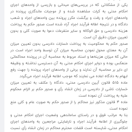
یکی از مشکلاتی که در بررسی‌های میدانی و بازرسی از واحدهای اجرای
احکام مدنی به کرات مشاهده شده و از موجبات ماندگاری پرونده در
واحدهای اجراء و رفت و برگشت مکرر پرونده بین واحدهای اجراء و شعب
دادگاه و در نتیجه اطاله فرآیند اجراء آراء شده است صدور حکم به پرداخت
هزینه دادرسی و حق الوکاله و سایر متفرعات دعوا به صورت کلی و بدون
تعیین میزان دقیق آن است.
صدور حکم به محکومیت به پرداخت خسارات دادرسی بدون تعیین میزان
آن به معنای محول نمودن محاسبه میزان آن توسط واحد اجراء است در
حالی که میزان هزینه‌ها و اسناد مربوط به محاسبه آن در پرونده محاکماتی
منعکس بوده و دوایر اجرای احکام مدنی به آن دسترسی نداشته و وظیفه
ای دایر بر محاسبه آن ندارند و برخی از واحدهای اجراء پرونده را جهت رفع
ابهام به دادگاه اعاده می نمایند که موجب اطاعه فرآیند اجراء می‌گردد.
ماده ۵۱۵ قانون آیین دادرسی مدنی، دادگاه را مکلف به تعیین میزان
خسارات ناشی از دادرسی در زمان انشاء رأی و صدور حکم بر الزام محکوم
علیه به پرداخت آن نموده است.
ماده ۴ قانون مذکور نیز محاکم را از صدور حکم به صورت عام و کلی منع
نموده است.
بنا به مراتب فوق و در راستای ساماندهی وضعیت اجرای احکام مدنی و
جلوگیری از اطاعه فرآیند اجراء و نارضایتی مراجعین به واحدهای اجرای
احکام مدنی، شایسته است قضات محترم محاکم در زمان انشاء رأی نسبت