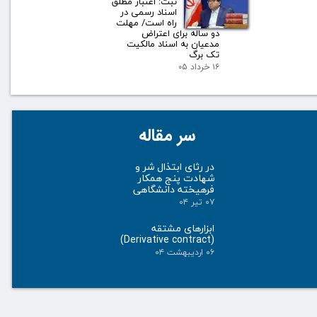
ثبت: اعتبار مطلق
اسناد رسمی در
راه است/ مهلت
دو ساله برای اعتراض
مدعیان به اسناد مالکیت
تک برگ
۱۶ خرداد ۰۵
سر مقاله
در رثای ابتذال شر و
شهادت پنج همکار
فرهیخته دانشگاهی
۰۷ تیر ۰۴
ابزارهای مشتقه
(Derivative contract)
۰۶ اردیبهشت ۰۴