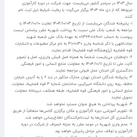
سال ۱۴۰۳ در سراسر کشور می‌بایست جهت شرکت در دوره کارآموزی
مربوطه که از دی ماه ۱۴۰۴ برگزار می‌گردد؛ با رعایت شرایط ذیل ثبت نام
کنند.
۱- پذیرفته شدگان می‌بایست از تاریخ ۱۴۰۴/۱۰/۰۳ لغایت ۱۴۰۴/۱۰/۱۰ با
مراجعه به شعب بانک ملی نسبت به پرداخت شهریه مقرر براساس لیست
پیوست به حساب ۰۱۱۳۶۴۰۱۸۹۰۰۱ به عهده بانک ملی شعبه شهید
نجات‌اللهی با ذکر شناسه واریز ۴۱۰۱۰۱۳۰ به نام مرکز مطبوعات و انتشارات
قوه قضاییه (پژوهشگاه قوه قضاییه) اقدام نمایند.
۲- داوطلبان می‌بایست شخصاً به همراه اصل فیش واریزی، اصل و تصویر
کارت ملی تا تاریخ ۱۴۰۴/۱۰/۱۱ به معاونت منابع انسانی و امور فرهنگی
دادگستری کل استان محل قبولی مراجعه نمایند.
۳- پذیرفته شدگان استان تهران مدارک مذکور در بند ۲ را به آدرس خیابان
حافظ، روبه روی دانشگاه امیرکبیر، ساختمان شماره ۳ قوه قضاییه، معاونت
منابع انسانی و امور فرهنگی قوه قضاییه، طبقه همکف، دبیرخانه معاونت
تحویل نمایند.
۴- شهریه پرداختی به هیچ عنوان مسترد نخواهد شد.
۵- تقویم آموزشی دوره کارآموزی و مکان برگزاری کلاس‌ها متعاقباً از طریق
دادگستری کل استان‌ها به ثبت‌نام‌کنندگان اطلاع‌رسانی خواهد شد.
۶- عدم واریز شهریه در موعد مقرر به منزله انصراف از شرکت در دوره
کارآموزی و توقف سایر مراحل پذیرش خواهد بود.