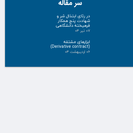
سر مقاله
در رثای ابتذال شر و
شهادت پنج همکار
فرهیخته دانشگاهی
۰۷ تیر ۰۴
ابزارهای مشتقه
(Derivative contract)
۰۶ اردیبهشت ۰۴