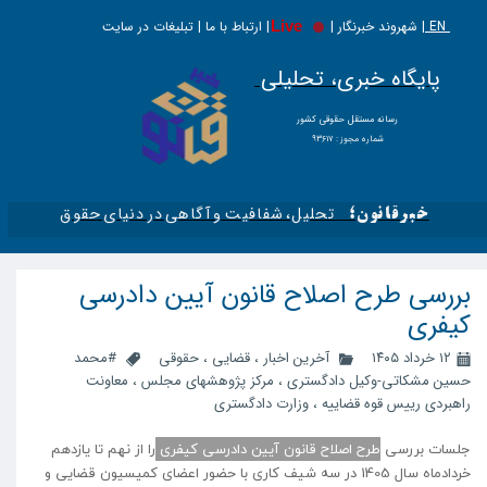
EN |
Live
شهروند خبرنگار | | ارتباط با ما | تبلیغات در سایت
پایگاه خبری، تحلیلی
​​​​رسانه مستقل حقوقی کشور
شماره مجوز : ۹۳۶۱۷
تحلیل، شفافیت و آگاهی در دنیای حقوق​​​​​​​
خبرقانون؛
بررسی طرح اصلاح قانون آیین دادرسی
کیفری
۱۲ خرداد ۱۴۰۵
آخرین اخبار
،
قضایی
،
حقوقی
#محمد
حسین مشکاتی-وکیل دادگستری
،
مرکز پژوهشهای مجلس
،
معاونت
راهبردی رییس قوه قضاییه
،
وزارت دادگستری
جلسات بررسی
طرح اصلاح قانون آیین دادرسی کیفری
را از نهم تا یازدهم
خردادماه سال 1405 در سه شیف کاری با حضور اعضای کمیسیون قضایی و