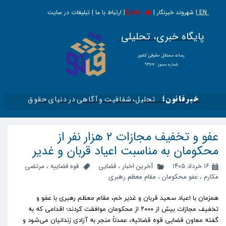
EN |
Live
شهروند خبرنگار | | ارتباط با ما | تبلیغات در سایت
پایگاه خبری، تحلیلی
​​​​رسانه مستقل حقوقی کشور
شماره مجوز : ۹۳۶۱۷
تحلیل، شفافیت و آگاهی در دنیای حقوق​​​​​​​
خبرقانون؛
عفو و تخفیف مجازات ۲ هزار نفر از
محکومان به مناسبت اعیاد قربان و غدیر
۱۶ خرداد ۱۴۰۵
آخرین اخبار
،
قضایی
قوه قضاییه
،
مرتضی
مکارم
،
عفو محکومان
،
مقام معظم رهبری
همزمان با اعیاد سعید قربان و غدیر خم، مقام معظم رهبری با عفو و
تخفیف مجازات بیش از ۲۰۰۰ از محکومان موافقت کردند؛ اقدامی که به
گفته معاون قضایی قوه قضائیه، عمدتاً منجر به آزادی زندانیان می‌شود و