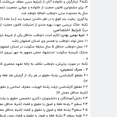
نکته۲: ایثارگران و خانواده آنان از شرایط سنی معاف می‌باشند (مشروط به اینکه سابقه بیمه بیش از ۱۵ سال نباشد)
۳- برای مشمولین
قانون حمایت از خانواده و جوانی جمعیت
سال به محدوده سنی داوطلب اضافه خواهد شد.
یادآوری: رعایت بند فوق با در نظر داشتن تبصره بند (ت) ماده (۱) قانون مزبور می باشد.
نکته: ملاک بررسی جهت بهره مندی از امتیازات قانون حمایت از
ب) شرایط اختصاصی:
۱- شرط بومی بودن؛
(لازم است داوطلب حداقل یکی از شروط ذیل ر
۱-۱ محل تولد داوطلب یا همسرِ وی استان اصفهان باشد.
۱-۲ محل داوطلب حداقل ۵ سال سابقه سکونت در استان اصفهان داشته باشد.
مدارک تاییدیه سکونت: استشهاد محلی ممهور به مهر نیروی انتظا
و …
نکته: در صورت پذیرش، داوطلب مکلف به ارائه تعهد محضری ۱۵ ساله، جهت خدمت در استان اصفهان می‌باشد.
۲ – مدرک تحصیلی؛
۲-۱ مقطع کارشناسی رشته حقوق در هر یک از گرایش ها، فقه 
۱۷)
۲-۲ مقطع کارشناسی ارشد رشته الهیات، معارف اسلامی و حقوق
(شرط حداقل معدل ۱۶)
۲-۳ دانش‌آموختگان و دانشجویان دکتری تخصصی حقوق یا رشته های مذکور در بندهای فوق
۲-۴ سطح ۲ رشته فقه و اصول یا حقوق و قضاء (شرط حداقل معدل ۱۷)
۲-۵ سطح۳ رشته فقه و اصول یا حقوق و قضاء (شرط حداقل معدل ۱۶)
۲-۶ طلبه سطح ۴ رشته فقه و اصول یا حقوق و قضاء بدون شرط معدل