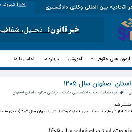
EN |
شهروند خ
یه بین المللی وکلای دادگستری
|
مطالب آموزشی را در 
تحلیل، شفافیت و 
خبرقانون؛
آزمون های حقوقی
آموزشی
درباره ما
تماس با ما
ن اصفهان سال ۱۴۰۵
ی
قوه قضاییه
،
جذب اختصاصی قضات
،
مرتضی مکارم
،
استان اصفهان
به گزارش خبر قانون، معاونت منابع انسانی و امور فرهنگی قوه قضائیه از شروع جذب اختصاصی قضاوت ویژه استان اصفهان سال 
یژه استان اصفهان؛ سال 1405