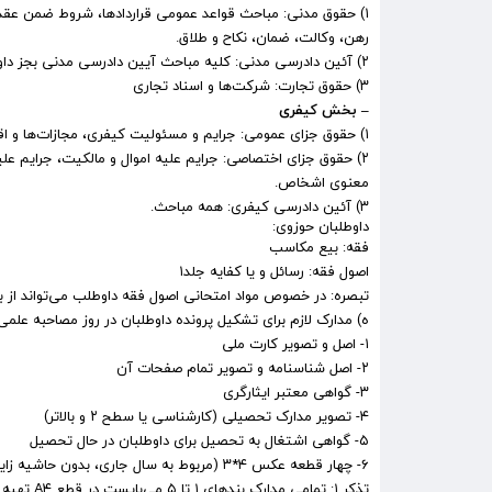
۱) حقوق مدنی: مباحث قواعد عمومی قراردادها، شروط ضمن عقد، س
رهن، وکالت، ضمان، نکاح و طلاق.
۲) آئین دادرسی مدنی: کلیه مباحث آیین دادرسی مدنی بجز داوری
۳) حقوق تجارت: شرکت‌ها و اسناد تجاری
– بخش کیفری
۱) حقوق جزای عمومی: جرایم و مسئولیت کیفری، مجازات‌ها و اقدامات تامینی و تربیتی.
۲) حقوق جزای اختصاصی: جرایم علیه اموال و مالکیت، جرایم
معنوی اشخاص.
۳) آئین دادرسی کیفری: همه مباحث.
داوطلبان حوزوی:
فقه: بیع مکاسب
اصول فقه: رسائل و یا کفایه جلد۱
تبصره: در خصوص مواد امتحانی اصول فقه داوطلب می‌تواند از بین کتاب رسائل و یا ک
ه) مدارک لازم برای تشکیل پرونده داوطلبان در روز مصاحبه علمی
۱- اصل و تصویر کارت ملی
۲- اصل شناسنامه و تصویر تمام صفحات آن
۳- گواهی معتبر ایثارگری
۴- تصویر مدارک تحصیلی (کارشناسی یا سطح ۲ و بالاتر)
۵- گواهی اشتغال به تحصیل برای داوطلبان در حال تحصیل
۶- چهار قطعه عکس ۴*۳ (مربوط به سال جاری، بدون حاشیه زاید، رنگی با زمینه سفید)
تذکر ۱: تمامی مدارکِ بندهای ۱ تا ۵ می‌بایست در قطع A۴ تهیه و تحویل شوند.