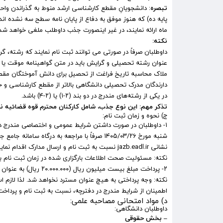
تبصره
ماه ارائه نمایند، در غیر اینصورت جذب داوطلب ملغی خواهد شد
نکته:
داوطلبان صرفاً در صورتی می توانند ثبت نام نمایند که رشته، گ
عنوان رشته تحصیلی و گرایش باید در متن گواهینامه موقت یا 
ملاک محاسبه تاریخ فراغت از تحصیل برای دانش آموختگان مقطع
در یکی از رشته‌های مندرج در دو بند (۲-۱) یا (۲-۴) باشد.
تذکر مهم: این نوع جذب، شامل کارکنان محترم قوه قضائیه نم
ج) نحوه و زمان ثبت نام:
شنبه مورخ ۱۴۰۵/۰۳/۲۶ صرفاً با مراجعه به درگا
نشانی
jazb.eadl.ir
نسبت به ثبت نام و ارسال مدارک اقدام نمای
نکته: مسئولیت صحت اطلاعات بارگزاری شده در زمان ثبت نام بر ع
۲- پرداخت مبلغ بیست میلیون ریال (۲۰.۰۰۰.۰۰۰ ریال) به عنوان هزینه ثبت نام از طریق درگاه مذکور.
نکته: وجه پرداختی به هیچ عنوان مسترد نخواهد شد. لذا لازم ا
اطمینان از شرایط مندرج در دفترچه، نسبت به ثبت نام و پرداخت 
د‍) مواد امتحانی مصاحبه علمی:
داوطلبان دانشگاهی:
– بخش حقوقی