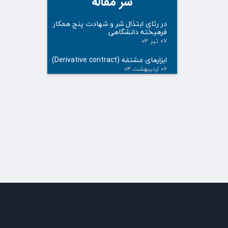
سر مقاله
در رثای ابتذال شر و شهادت پنج همکار
فرهیخته دانشگاهی
۰۷ تیر ۰۴
ابزارهای مشتقه (Derivative contract)
۰۶ اردیبهشت ۰۴