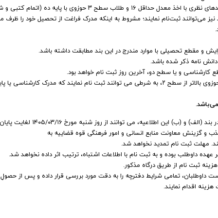
: دانشجویانِ مقطع کارشناسی ارشد منوط به گذراندن واحدهای نظری با اخذ معدل حداقل ۱۶ و طلاب سطح ۳ حوزوی با پایه ده
.
رایش و مقطع تحصیلی با موارد مندرج در این بند مطابقت داشته باشد.
دانش نامه ذکر شده باشد.
 کارشناسی و یا سطح دو، آخرین روز ثبت نام خواهد بود.
دارندگان مدرک تحصیلی دانشگاهی بالاتر از مقطع کارشناسی و حوزوی بالاتر از سطح ۲، به شرطی می توانند ثبت نام نمایند که مدرک کارشناسی
ی‌باشد.
۱- داوطلبان در صورت داشتن شرایط عمومی و اختصاصی مندرج در بند (الف) و (ب) این اطلاعیه، 
ه سامانه جامع جذب و گزینش معاونت منابع انسانی و امور فرهنگی قوه قضاییه به
ند. مهلت ثبت نام تمدید نخواهد شد.
هده داوطلب بوده و به ثبت نام‌ با اطلاعات اشتباه، ترتیب اثر داده نخواهد شد.
ست داوطلبان، تمامی شرایط دفترچه را به دقت مورد بررسی قرار داده و پس از حصولِ
هزینه اقدام نمایند.