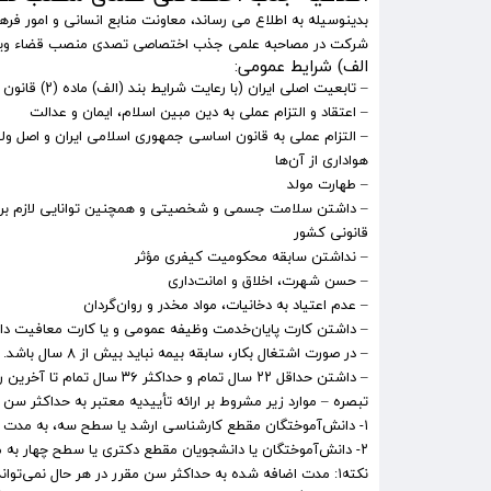
بدینوسیله به اطلاع می رساند، معاونت منابع انسانی و امور ف
شرکت در مصاحبه علمی جذب اختصاصی تصدی منصب قضاء ویژه
الف) شرایط عمومی:
– تابعیت اصلی ایران (با رعایت شرایط بند (الف) ماده (۲)
قانون
– اعتقاد و التزام عملی به دین مبین اسلام، ایمان و عدالت
– التزام عملی به قانون اساسی جمهوری اسلامی ایران و اصل ولا
هواداری از آن‌ها
– طهارت مولد
– داشتن سلامت جسمی و شخصیتی و همچنین توانایی لازم برای ا
قانونی کشور
– نداشتن سابقه محکومیت کیفری مؤثر
– حسن شهرت، اخلاق و امانت‌داری
– عدم اعتیاد به دخانیات، مواد مخدر و روان‌گردان
– داشتن کارت پایان‌خدمت وظیفه عمومی و یا کارت معافیت دائ
– در صورت اشتغال بکار، سابقه بیمه نباید بیش از ۸ سال باشد.
– داشتن حداقل ۲۲ سال تمام و حداکثر ۳۶ سال تمام تا آخرین روز مهلت ثبت‌نام
تبصره – موارد زیر مشروط بر ارائه تأییدیه معتبر به حداکثر سن
۱- دانش‌آموختگان مقطع کارشناسی ارشد یا سطح سه، به مدت ۲ سال
۲- دانش‌آموختگان یا دانشجویان مقطع دکتری یا سطح چهار به مدت ۴ سال
نکته۱: مدت اضافه شده به حداکثر سن مقرر در هر حال نمی‌تواند از ۴۰ سال سن بیشتر باشد.