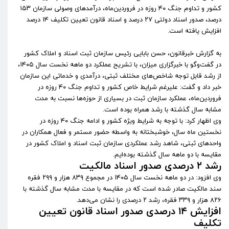
کشور و تداوم جنگ ۴۰ روزه در فروردین‌ماه، درآمد‌های وصولی سازمان ۱۵۳
درصد، صدور اسناد دولتی ۲۷ درصد و اسناد قانون تعیین تکلیف ۱۴ درصد
افزایش یافته است.
به گزارش خبرقانون، حسن بابایی رئیس سازمان ثبت اسناد و املاک کشور
در گفت‌وگو با خبرگزاری میزان، با تشریح عملکرد دو ماهه نخست سال ۱۴۰۵،
از رشد قابل توجه شاخص‌های مختلف ثبتی، درآمدی و خدماتی این سازمان
خبر داد و گفت: علیرغم شرایط خاص کشور و تداوم جنگ ۴۰ روزه در
فروردین‌ماه، عملکرد سازمان ثبت در بسیاری از حوزه‌ها نسبت به مدت
مشابه سال گذشته با رشد همراه بوده است.
وی اظهار کرد: با توجه به شرایط ویژه کشور و ادامه جنگ ۴۰ روزه در
نخستین ماه سال، خوشبختانه به واسطه حضور مستمر و فعال همکاران در
واحد‌های ثبتی، شاهد رشد عملکردی سازمان ثبت اسناد و املاک کشور در
مقایسه با دو ماهه سال گذشته بوده‌ایم.
رشد ۲ درصدی صدور اسناد مالکیت
وی افزود: در دو ماهه نخست سال ۱۴۰۵ در مجموع ۸۳۹ هزار و ۲۹۹ فقره
سند مالکیت صادر شده است که در مقایسه با مدت مشابه سال گذشته با
۸۲۶ هزار و ۳۳۹ فقره، رشد ۲ درصدی را نشان می‌دهد.
افزایش ۱۴ درصدی صدور اسناد قانون تعیین
تکلیف