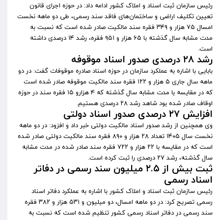
رئیس سازمان ثبت اسناد و املاک کشور ادامه داد: در حوزه اجرای قانون
تعیین تکلیف اراضی و ساختمان‌های فاقد سند رسمی، طی دو ماهه نخست
امسال ۷۵ هزار و ۳۴۹ فقره سند مالکیت صادر شده است که نسبت به
مدت مشابه سال گذشته با ۶۵ هزار و ۹۵۱ فقره، رشد ۱۴ درصدی داشته
است.
رشد ۲۸ درصدی صدور اسناد موقوفه
بابایی با اشاره به عملکرد سازمان در حوزه اسناد صادره موقوفات گفت: در دو
ماهه سال جاری ۵ هزار و ۱۲۲ فقره سند مالکیت موقوفه صادر شده است
که در مقایسه با مدت مشابه سال گذشته که ۴ هزارو ۱۵ فقره سند در حوزه
اوقاف صادر شده بود شاهد رشد ۲۸ درصدی هستیم.
افزایش ۲۷ درصدی صدور اسناد دولتی
وی همچنین از رشد صدور اسناد مالکیت دولتی خبر داد و افزود: در دو ماهه
نخست سال ۱۴۰۵ تعداد ۲۸ هزار و ۸۹۰ فقره سند مالکیت دولتی صادر شده
است که در مقایسه با ۲۲ هزار و ۷۲۲ فقره سند صادر شده در مدت مشابه
سال گذشته، رشد ۲۷ درصدی را ثبت کرده است.
ثبت بیش از ۲.۵ میلیون سند رسمی در دفاتر
اسناد رسمی
رئیس سازمان ثبت اسناد و املاک کشور با اشاره به عملکرد دفاتر اسناد
رسمی تصریح کرد: در دو ماهه امسال، دو میلیون و ۵۳۱ هزار و ۳۸۲ فقره
سند رسمی در دفاتر اسناد رسمی کشور تنظیم شده است که نسبت به