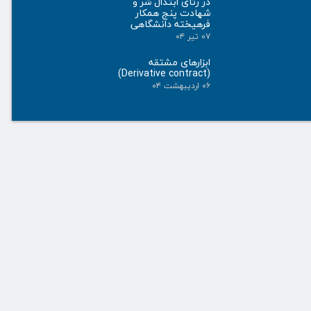
در رثای ابتذال شر و
شهادت پنج همکار
فرهیخته دانشگاهی
۰۷ تیر ۰۴
ابزارهای مشتقه
(Derivative contract)
۰۶ اردیبهشت ۰۴