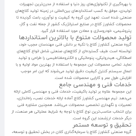
با بهره‌گیری از تکنولوژی‌های روز دنیا و استفاده از مدرن‌ترین تجهیزات
تولیدی، موفق به کسب استانداردهای بین‌المللی در زمینه تولید کلاچ‌های
صنعتی شده است. تعهد این گروه به کیفیت و نوآوری، باعث گردیده تا
محصولات کشاورز کلاچ در صنایع استراتژیک کشور از جمله نفت و گاز،
پتروشیمی، خودروسازی و معادن مورد استفاده قرار گیرد.
تولید محصولات متنوع با بالاترین استانداردها
گروه صنعتی کشاورز کلاچ با تکیه بر دانش فنی مهندسان مجرب خود،
توانسته است طیف گسترده‌ای از کلاچ‌های صنعتی شامل انواع کلاچ‌های
اصطکاکی، هیدرولیکی، پنوماتیکی و الکترومغناطیسی را طراحی و تولید
نماید. تمامی محصولات این مجموعه با استفاده از بهترین مواد اولیه و با
اعمال سیستم کنترل کیفیت دقیق تولید می‌شوند که این امر موجب
افزایش طول عمر و کارایی محصولات شده است.
خدمات فنی و مهندسی جامع
این مجموعه علاوه بر تولید باکیفیت، خدمات فنی و مهندسی کاملی ارائه
می‌دهد. تیم مهندسی کشاورز کلاچ آماده ارائه خدمات نصب، راه‌اندازی،
تعمیرات و نگهداری تخصصی محصولات می‌باشد. همچنین مشاوره فنی
برای انتخاب مناسب‌ترین نوع کلاچ با توجه به شرایط عملیاتی هر صنعت، از
دیگر خدمات ارزشمند این گروه است.
تحقیق و توسعه مستمر
گروه صنعتی کشاورز کلاچ با سرمایه‌گذاری کلان در بخش تحقیق و توسعه،