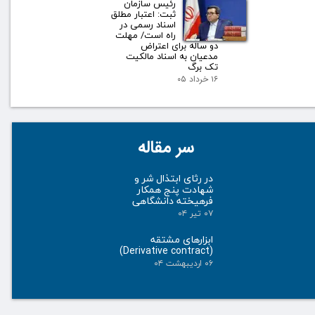
رئیس سازمان
ثبت: اعتبار مطلق
اسناد رسمی در
راه است/ مهلت
دو ساله برای اعتراض
مدعیان به اسناد مالکیت
تک برگ
۱۶ خرداد ۰۵
سر مقاله
در رثای ابتذال شر و
شهادت پنج همکار
فرهیخته دانشگاهی
۰۷ تیر ۰۴
ابزارهای مشتقه
(Derivative contract)
۰۶ اردیبهشت ۰۴