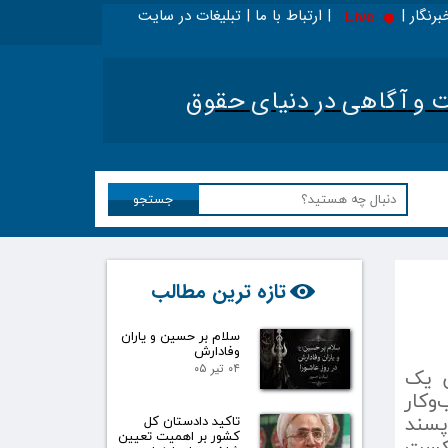
برنگار | | ارتباط با ما | تبلیغات در سایت
Live
ر اینجا بخوانید - ویژه حقوقدانان
|
تحلیل اخبار حقوق
آگاهی در دنیای حقوق​​​​​​​
جستجو
تازه ترین مطالب
سلام بر حسین و یاران
وفادارش
۰۴ تیر ۰۵
ن یک
وکار
پسند
تاکید دادستان کل
کشور بر اهمیت تعیین
شکست