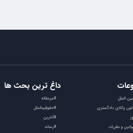
عات
داغ ترین بحث ها
ین الملل
#سرمقاله
کانون وکلای دادگستری
#حقوقبینالملل
ز
#آخرین
انین و مقررات
#رسانه