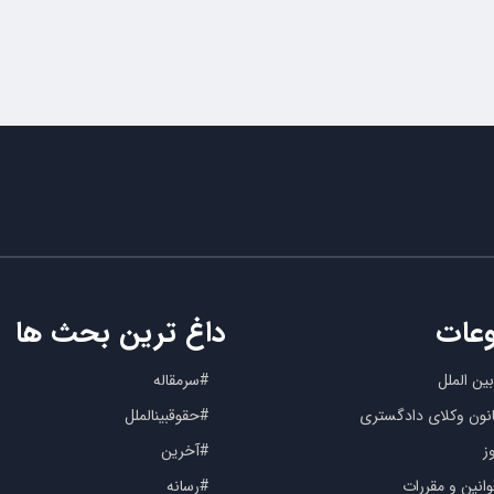
عات
داغ ترین بحث ها
ین الملل
#سرمقاله
کانون وکلای دادگستری
#حقوقبینالملل
ز
#آخرین
انین و مقررات
#رسانه