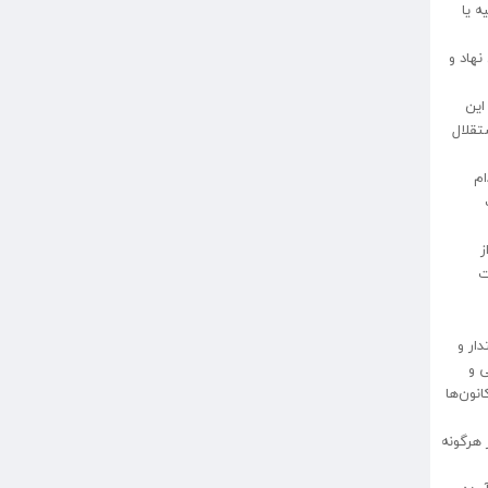
ه یا
هاد و
این
تقلال
ام
ز
ت
ار و
ی و
نون‌ها
 هرگونه