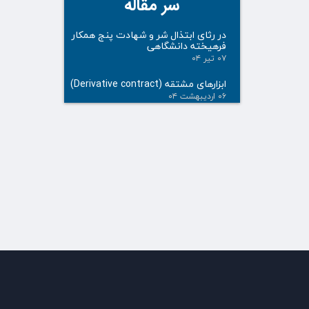
سر مقاله
در رثای ابتذال شر و شهادت پنج همکار
فرهیخته دانشگاهی
۰۷ تیر ۰۴
ابزارهای مشتقه (Derivative contract)
۰۶ اردیبهشت ۰۴