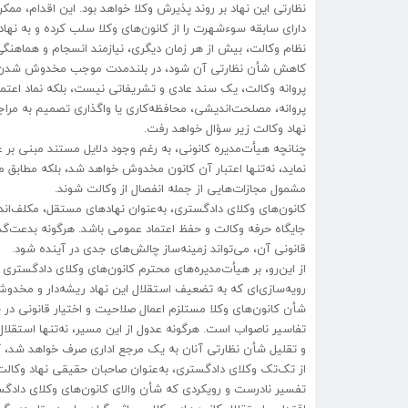
نظارتی این نهاد بر روند پذیرش وکلا خواهد بود. این اقدام، م
دارای سابقه سوءشهرت را از کانون‌های وکلا سلب کرده و به نهاده
نظام وکالت، بیش از هر زمان دیگری، نیازمند انسجام و هماهن
کاهش شأن نظارتی آن شود، در بلندمدت موجب مخدوش شدن ج
پروانه وکالت، یک سند عادی و تشریفاتی نیست، بلکه نماد اعتما
پروانه، مصلحت‌اندیشی، محافظه‌کاری یا واگذاری تصمیم به مر
نهاد وکالت زیر سؤال خواهد رفت.
چنانچه هیأت‌مدیره کانونی، به رغم وجود دلایل مستند مبنی بر 
مشمول مجازات‌هایی از جمله انفصال از وکالت شوند.
کانون‌های وکلای دادگستری، به‌عنوان نهادهای مستقل، مکلف‌اند ب
جایگاه حرفه وکالت و حفظ اعتماد عمومی باشد. هرگونه بدعت‌گذ
قانونی آن، می‌تواند زمینه‌ساز چالش‌های جدی در آینده شود.
از این‌رو، بر هیأت‌مدیره‌های محترم کانون‌های وکلای دادگستر
رویه‌سازی‌ای که به تضعیف استقلال این نهاد ریشه‌دار و مخدوش 
شأن کانون‌های وکلا مستلزم اعمال صلاحیت و اختیار قانونی در چ
تفاسیر ناصواب است. هرگونه عدول از این مسیر، نه‌تنها استقلال 
و تقلیل شأن نظارتی آنان به یک مرجع اداری صرف خواهد شد، که
از تک‌تک وکلای دادگستری، به‌عنوان صاحبان حقیقی نهاد وکالت و
تفسیر نادرست و رویکردی که شأن والای کانون‌های وکلای دادگست