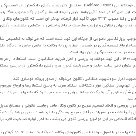
یکی از اصول اساسی که بر بنیاد آن نهاد وکالت شکل گرفته، اصل خودانتظامی (Self-regulation) استقلال کانون‌های وکلای دادگستری در تصمیم‌گ
پیرامون پذیرش، نظارت و استمرار صلاحیت وکلای دادگستری است. این اصل که در ماده ۱ 
همچنین در ماده ۱۰ لایحه قانونی استقلال کانون وکلا مصوب ۱۳۳۳ مورد تأکید قرار گرفته، بیانگر آن است که کانون‌های وکلای
ین اقدام نهادی نظارتی و ارزیاب صلاحیت حرفه‌ای، اخلاقی و اجتماعی متقاضیان وکلای
 موجب بروز تفاسیر ناصوابی از جایگاه این نهاد شده است که می‌تواند به تخصیص شأ
 جمله، ارجاع تصمیم‌گیری در خصوص اعطای پروانه وکالت به قاضی خاص به دادگاه انتظ
ننده در نظام تصمیم‌گیری این نهاد است.
بر اساس ماده ۲ آیین‌نامه اجرایی لایحه استقلال کانون وکلا مصوب ۱۴۰۰ ، این نهاد موظف به بررسی و احراز شرایط متقاضیان است. استعلام از مراج
 هیچ‌ عنوان نافی سلب اختیار و مسوولیت کانون های وکلای دادگستری در بررسی مستق
اتهام‌های سنگین قرار داشته‌اند، استناد صرف به پاسخ استعلام‌ها و ارجاع غیرموج
قلیل شأن نظارتی آن به یک دبیرخانه اجرایی محسوب می‌شود که نه‌تنها با مقررات موج
د شد.
بدون بررسی و اتخاذ تصمیم صریح در کانون وکلا، فاقد وجاهت قانونی و مصداق عدول 
پذیرفته‌شده در مقررات حرفه‌ای، مرجع رسیدگی به درخواست صدور پروانه وکالت، ک
گاه انتظامی در این موضوع بررسی ثانوی می باشد ، نه احراز اولیه صلاحیت افراد برا
نه‌تنها مغایر با اصول خودانتظامی کانون‌های وکلاست، بلکه به معنای نادیده گرفتن 