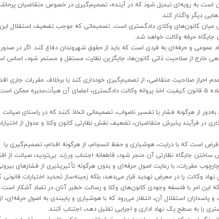
مکن است به رویه‌ای تبدیل شود که در آینده، تصمیم‌گیری در خصوص متقاضیان پرحاشی
ایی دیگر واگذار کند.
گی میان کانون‌های وکلای دادگستری است. تصمیماتی که موجب تضعیف استقلال این ن
ایگاه حرفه وکالت خواهد شد.
د عمومی و حرفه‌ای به فردی است که باید از حقوق شهروندان دفاع کند. اگر در صدور 
اجعی خارج از صلاحیت ذاتی کانون‌ها، جایگزین نظارت مستقل و مستمر شود، اساس اس
عدم احراز صلاحیت متقاضی، از تصمیم‌گیری خودداری کند یا برخلاف مقررات جاری اقد
نماید، نه‌تنها اعتبار آن کانون مخدوش خواهد شد، بلکه مطابق ماده ۵ قانون کیفیت اخذ پروانه وکالت دادگستری، اعضای آن هیأت‌مدیره ممکن است
ه‌دور از هرگونه فشار یا تفسیر ناصواب، تصمیماتی اتخاذ کنند که در راستای صیانت ا
اری در فرآیند پذیرش متقاضیان، تضعیف نقش نظارتی کانون وکلا و عدول از اختیارا
ی فرض است که با درایت، هوشیاری و حفظ انسجام، از هرگونه اقدام، تصمیم‌گیری یا
ساختن جایگاه نظارتی آن منجر شود، قاطعانه اجتناب ورزند. بی‌تردید، صیانت از اقتد
ارچوب مقررات، با رعایت اصول حرفه‌ای و بدون هرگونه تأثیرپذیری از فشارهای بیرون
نهاد وکالت را در معرض تهدید قرار می‌دهد، بلکه زمینه‌ساز تحدید اختیارات قانونی کا
 این امر با فلسفه وجودی کانون‌های وکلا و رسالت خطیر آنان در تضاد آشکار است.
 پاسداران استقلال آن، انتظار می‌رود که با هوشیاری و پایبندی به اصول حرفه‌ای، از
ری را به سطح یک نهاد اداری و اجرایی تقلیل دهد، اجتناب کنند.