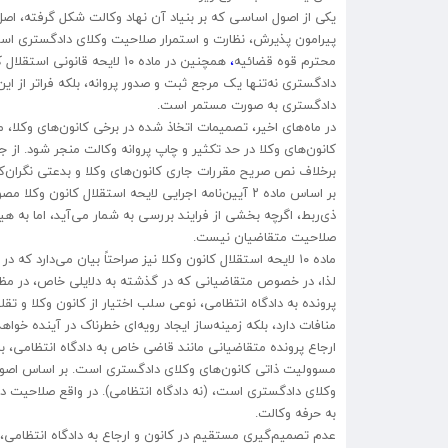
محترم قوه قضائیه
،
دادگستری نه‌تنها یک مرجع ثبت و صدور پروانه، بلکه فراتر از ا
دادگستری به صورت مستمر است.
در ماه‌های اخیر، تصمیمات اتخاذ شده در برخی کانون‌های وکلا،
کانون‌های وکلا در حد تکثیر و چاپ پروانه وکالت منجر شود. از
برخلاف نص صریح مقررات جاری کانون‌های وکلا و بدعتی نگران‌ک
ذی‌ربط، اگرچه بخشی از فرایند بررسی به شمار می‌آید، اما به
صلاحیت متقاضیان نیست.
ماده ۱۰ لایحه استقلال کانون وکلا نیز صراحتاً بیان می‌دارد که در صورت احراز سوءشهرت متقاضی، کانون می‌تواند از صدور پروانه خودداری کند.
لذا، در خصوص متقاضیانی که در گذشته به دلایلی خاص، در مظان 
پرونده به دادگاه انتظامی، نوعی سلب اختیار از کانون وکلا و ت
منافات دارد، بلکه زمینه‌ساز ایجاد رویه‌ای خطرناک در آینده خواه
ارجاع پرونده متقاضیانی مانند قاضی خاص به دادگاه انتظامی، 
مسوولیت ذاتی کانون‌های وکلای دادگستری است. بر اساس اصول 
وکلای دادگستری است، (نه دادگاه انتظامی). در واقع صلاحیت داد
به حرفه وکالت.
عدم تصمیم‌گیری مستقیم در کانون و ارجاع به دادگاه انتظامی، 