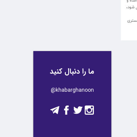
مده و
 شود،
گستری
ما را دنبال کنید
​​@khabarghanoon