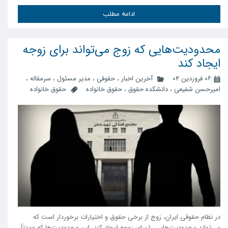
ادامه مطلب
محدودیت‌هایی که زوج می‌تواند برای زوجه
ایجاد کند
۰۶ فروردین ۰۴
آخرین اخبار
،
حقوقی
،
مدیر مسئول
،
سرمقاله
،
امیرحسن شفیعی
،
دانشکده حقوق
،
حقوق خانواده
حقوق خانواده
در نظام حقوقی ایران، زوج از برخی حقوق و اختیارات برخوردار است که
می‌تواند محدودیت‌هایی را برای زوجه ایجاد کند. این محدودیت‌ها که عمدتاً