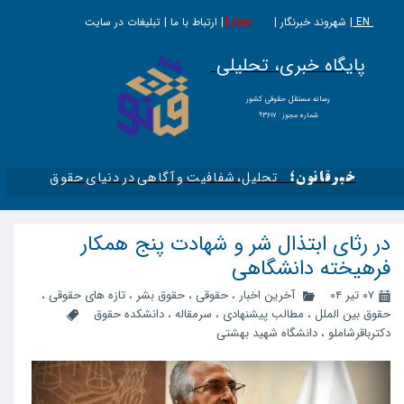
EN |
Live
شهروند خبرنگار | | ارتباط با ما | تبلیغات در سایت
پایگاه خبری، تحلیلی
​​​​رسانه مستقل حقوقی کشور
شماره مجوز : ۹۳۶۱۷
تحلیل، شفافیت و آگاهی در دنیای حقوق​​​​​​​
خبرقانون؛
در رثای ابتذال شر و شهادت پنج همکار
فرهیخته دانشگاهی
۰۷ تیر ۰۴
آخرین اخبار
،
حقوقی
،
حقوق بشر
،
تازه های حقوقی
،
حقوق بین الملل
،
مطالب پیشنهادی
،
سرمقاله
،
دانشکده حقوق
دکترباقرشاملو
،
دانشگاه شهید بهشتی