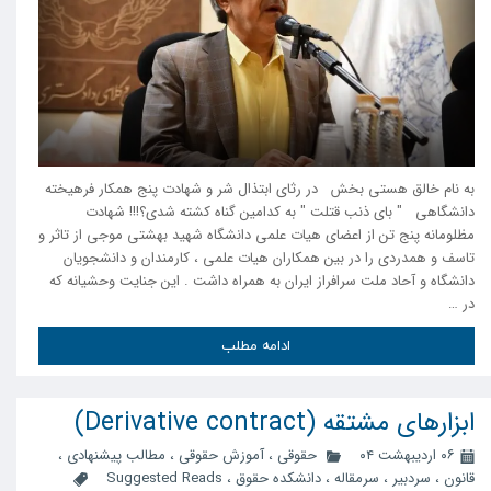
به نام خالق هستی بخش در رثای ابتذال شر و شهادت پنج همکار فرهیخته
دانشگاهی " بای ذنب قتلت " به کدامین گناه کشته شدی؟!!! شهادت
مظلومانه پنج تن از اعضای هیات علمی دانشگاه شهید بهشتی موجی از تاثر و
تاسف و همدردی را در بین همکاران هیات علمی ، کارمندان و دانشجویان
دانشگاه و آحاد ملت سرافراز ایران به همراه داشت . این جنایت وحشیانه که
در …
ادامه مطلب
ابزارهای مشتقه (Derivative contract)
۰۶ اردیبهشت ۰۴
حقوقی
،
آموزش حقوقی
،
مطالب پیشنهادی
،
قانون
،
سردبیر
،
سرمقاله
،
دانشکده حقوق
،
​Suggested Reads