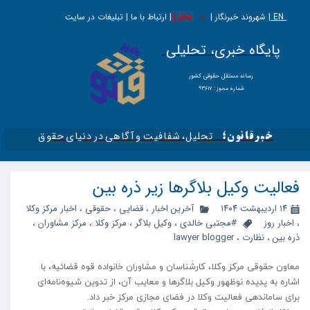
EN |
Live
شهروند خبرنگار | | ارتباط با ما | تبلیغات در سایت
پایگاه خبری، تحلیلی
​​​​رسانه مستقل حقوقی کشور
شماره مجوز : ۹۳۶۱۷
تحلیل، شفافیت و آگاهی در دنیای حقوق​​​​​​​
خبرقانون؛
فعالیت وکیل‌ بلاگرها زیر ذره بین
۱۴ اردیبهشت ۱۴۰۴
آخرین اخبار
،
قضایی
،
حقوقی
،
اخبار مرکز وکلا
،
اخبار روز
#مجتبی خالدی
،
وکیل بلاگر
،
مرکز وکلا
،
مرکز مشاوران
،
ذره بین
،
نظارت
،
lawyer blogger
معاون حقوقی مرکز وکلا، کارشناسان و مشاوران خانواده قوه قضائیه، با
اشاره به پدیده نوظهور وکیل بلاگرها و معایب آن، از تدوین شیوه‌نامه‌ای
برای ساماندهی فعالیت وکلا در فضای مجازی مرکز خبر داد.