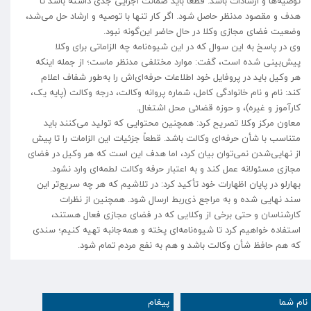
توصیه‌ها و ارشادات باشد. قطعاً باید ضمانت اجرایی جدی داشته باشد تا
هدف و مقصود مدنظر حاصل شود. اگر کار تنها با توصیه و ارشاد حل می‌شد،
وضعیت فضای مجازی وکلا در حال حاضر این‌گونه نبود.
وی در پاسخ به این سوال که در این شیوه‌نامه چه الزاماتی برای وکلا
پیش‌بینی شده است، گفت: موارد مختلفی مدنظر ماست؛ از جمله اینکه
هر وکیل باید در پروفایل خود اطلاعات حرفه‌ای‌اش را به‌طور شفاف اعلام
کند: نام و نام خانوادگی کامل، شماره پروانه وکالت، درجه وکالت (پایه یک،
کارآموز و غیره)، و حوزه قضائی محل اشتغال.
معاون مرکز وکلا تصریح کرد: همچنین محتوایی که تولید می‌کنند باید
متناسب با شأن حرفه‌ای وکالت باشد. قطعاً جزئیات این الزامات را تا پیش
از نهایی‌شدن نمی‌توان بیان کرد، اما هدف این است که هر وکیل در فضای
مجازی مسئولانه عمل کند و به اعتبار حرفه وکالت لطمه‌ای وارد نشود.
بهارلو در پایان اظهارات خود تأکید کرد: در تلاشیم که هر چه سریع‌تر این
سند نهایی شده و به مراجع ذی‌ربط ارسال شود. همچنین از نظرات
کارشناسان و حتی برخی از وکلایی که در فضای مجازی فعال هستند،
استفاده خواهیم کرد تا شیوه‌نامه‌ای پخته و همه‌جانبه تهیه کنیم؛ سندی
که هم حافظ شأن وکالت باشد و هم به نفع مردم تمام شود.