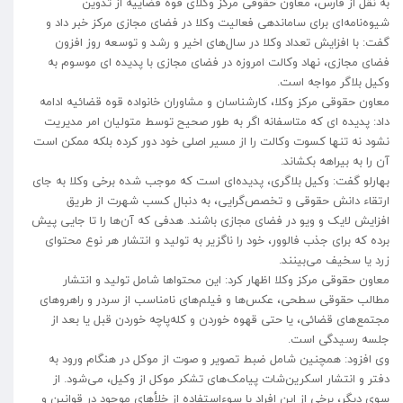
به نقل از فارس، معاون حقوقی مرکز وکلای قوه قضاییه از تدوین
شیوه‌نامه‌ای برای ساماندهی فعالیت وکلا در فضای مجازی مرکز خبر داد و
گفت: با افزایش تعداد وکلا در سال‌های اخیر و رشد و توسعه روز افزون
فضای مجازی، نهاد وکالت امروزه در فضای مجازی با پدیده ای موسوم به
وکیل بلاگر مواجه است.
معاون حقوقی مرکز وکلا، کارشناسان و مشاوران خانواده قوه قضائیه ادامه
داد: پدیده ای که متاسفانه اگر به طور صحیح توسط متولیان امر مدیریت
نشود نه تنها کسوت وکالت را از مسیر اصلی خود دور کرده بلکه ممکن است
آن را به بیراهه بکشاند.
بهارلو گفت: وکیل بلاگری، پدیده‌ای است که موجب شده برخی وکلا به جای
ارتقاء دانش حقوقی و تخصص‌گرایی، به دنبال کسب شهرت از طریق
افزایش لایک و ویو در فضای مجازی باشند. هدفی که آن‌ها را تا جایی پیش
برده که برای جذب فالوور، خود را ناگزیر به تولید و انتشار هر نوع محتوای
زرد یا سخیف می‌بینند.
معاون حقوقی مرکز وکلا اظهار کرد: این محتواها شامل تولید و انتشار
مطالب حقوقی سطحی، عکس‌ها و فیلم‌های نامناسب از سردر و راهروهای
مجتمع‌های قضائی، یا حتی قهوه خوردن و کله‌پاچه خوردن قبل یا بعد از
جلسه رسیدگی است.
وی افزود: همچنین شامل ضبط تصویر و صوت از موکل در هنگام ورود به
دفتر و انتشار اسکرین‌شات پیامک‌های تشکر موکل از وکیل، می‌شود. از
سوی دیگر، برخی از این افراد با سوءاستفاده از خلأهای موجود در قوانین و