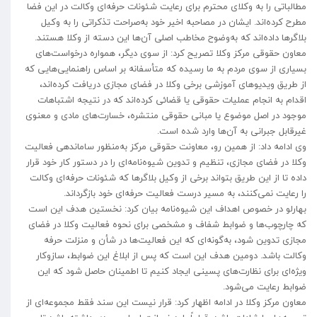
مطالباتی را به وکلای محترم برای رعایت شئونات حرفه‌ای وکالت در این فضا
مطرح کرده‌اند. ایشان در مصاحبه اخیر خود به‌صراحت تذکراتی را به وکیل
بلاگرها داده‌اند که به‌وضوح مخاطب اصلی آن‌ها این دسته از وکلا هستند.
معاون حقوقی مرکز وکلا تصریح کرد: از سوی دیگر، همواره درخواست‌های
بسیاری از سوی مردم به ما رسیده که متأسفانه بر اساس راهنمایی‌هایی که
از طریق ویدیوهای آموزشی برخی وکلا در فضای مجازی دریافت کرده‌اند،
اقدام به انجام عملیات حقوقی یا قضائی کرده‌اند که در نتیجه اشتباهات
موجود در اصل موضوع یا مبانی حقوقی منتشره، خسارت‌های مادی و معنوی
غیرقابل جبرانی به آن‌ها وارد شده است.
وی ادامه داد: از همین رو، معاونت حقوقی مرکز به‌منظور ساماندهی فعالیت
وکلا در فضای مجازی، تنظیم و تدوین شیوه‌نامه‌ای را در دستور کار خود قرار
داده تا از این طریق بتواند برخی از وکیل بلاگرها که شئونات حرفه‌ای وکالت
را رعایت نمی‌کنند، به مسیر درست فعالیت حرفه‌ای خود بازگرداند.
بهارلو در خصوص اهداف این شیوه‌نامه بیان کرد: نخستین هدف این است
که چارچوب‌ها و ضوابط شفاف و مشخصی برای نحوه فعالیت وکلا در فضای
مجازی تدوین شود، به‌گونه‌ای که این فعالیت‌ها در شأن و منزلت حرفه
وکالت باشد. دومین هدف این است که پس از ابلاغ این ضوابط، سازوکار
ویژه‌ای برای نظارت‌های پسینی ایجاد کنیم تا اطمینان حاصل شود که این
ضوابط رعایت می‌شود.
معاون مرکز وکلا در ادامه اظهار کرد: قرار نیست این سند فقط مجموعه‌ای از