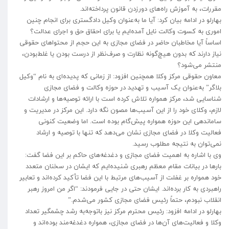
مقررات، به آموزش راه‌های دورزدن قانون پرداخته‌اند.
بهارلو در ادامه بیان کرد: آیا ما به‌عنوان وکیل دادگستری برای انجام چنین
اموری به کسوت وکالت نایل آمده‌ایم یا برای احقاق حق و اجرای عدالت؟
اساساً آیا مخاطبان حاضر در فضای مجازی به این حجم از محتواهای حقوقی
نیاز دارند که بدون هیچ‌گونه نظارت و صرف‌نظر از درست بودن یا غلط‌بودن،
منتشر می‌شود؟
معاون حقوقی مرکز وکلا همچنین افزود: از زمانی که پدیده‌ای به نام “وکیل
بلاگر” به‌عنوان یک آسیب و تهدید در حوزه وکالت و فضای مجازی
شناسایی شد، مرکز همواره تلاش کرده است با ارائه توصیه‌ها و ارشادات
لازم، وکلای خود را از این آسیب‌ها مصون نگه دارد. این مرکز در مدیریت و
ساماندهی این حوزه همواره پیش‌گام بوده است. اما وضعیت کنونی
فعالیت وکلا در فضای مجازی نشان می‌دهد که تنها با توصیه و ارشاد
نمی‌توان به نتیجه مطلوب رسید.
وی با اشاره به اهمیت فضای مجازی و دغدغه‌های حاکم بر این فضا گفت:
بارها در بیانات مقام معظم رهبری شنیده‌ایم که ایشان در سخنان متعدد
خود همواره بر غفلت از آسیب‌های مرتبط با این فضا تأکید کرده‌اند و تعابیر
راهبردی به کار برده‌اند. ایشان حتی در جایی فرمودند: “اگر من امروز رهبر
انقلاب نبودم، حتماً رئیس فضای مجازی کشور می‌شدم.”
بهارلو در ادامه افزود: رئیس محترم مرکز نیز باتوجه‌به رشد چشمگیر تعداد
وکلا و فعالیت‌های آن‌ها در فضای مجازی، همواره دغدغه‌مند بوده‌اند و