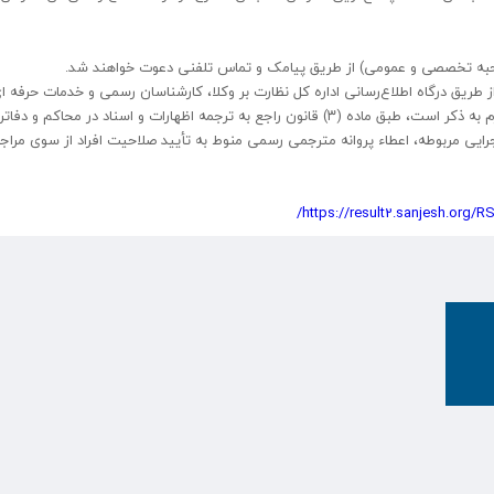
ه تخصصی و عمومی) از طریق پیامک و تماس تلفنی دعوت خواهند شد.
ریق درگاه اطلاع‌رسانی اداره کل نظارت بر وکلا، کارشناسان رسمی و خدمات حرفه ا
قضاییه به آدرس: https://sanam.eadl.ir، منتشر خواهد شد. لازم به ذکر است، طبق ماده (۳) قانون راجع به ترجمه اظهارات و اسناد در مح
ن نامه اجرایی مربوطه، اعطاء پروانه مترجمی رسمی منوط به تأیید صلاحیت افراد از سوی مراج
https://result2.sanjesh.org/