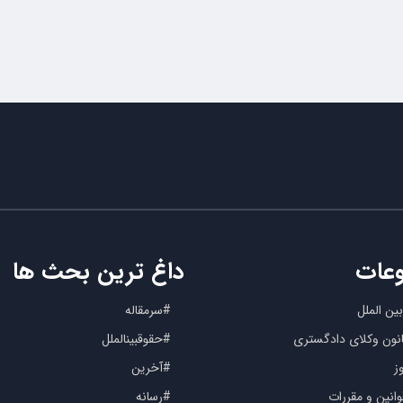
عات
داغ ترین بحث ها
ین الملل
#سرمقاله
کانون وکلای دادگستری
#حقوقبینالملل
ز
#آخرین
انین و مقررات
#رسانه