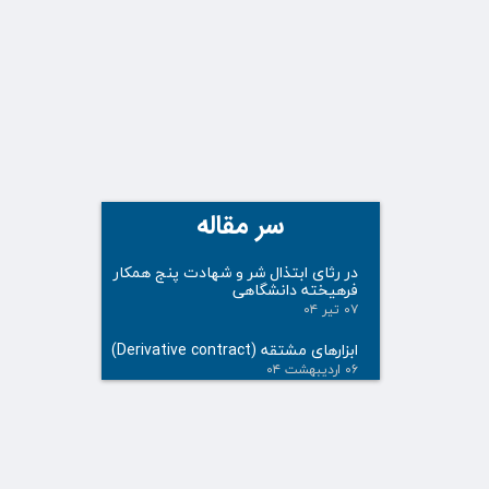
سر مقاله
در رثای ابتذال شر و شهادت پنج همکار
فرهیخته دانشگاهی
۰۷ تیر ۰۴
ابزارهای مشتقه (Derivative contract)
۰۶ اردیبهشت ۰۴