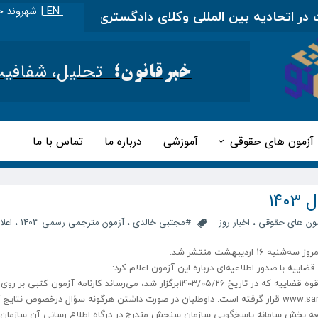
EN |
شهروند خ
تحادیه بین المللی وکلای دادگستری
|
مطالب آموزشی ر
تحلیل، شفافیت و 
خبرقانون؛
آزمون های حقوقی
آموزشی
درباره ما
تماس با ما
۱۴
ون های حقوقی
،
اخبار روز
#مجتبی خالدی
،
آزمون مترجمی رسمی 1403
،
اعلا
اییه با صدور اطلاعیه‌ای درباره این آزمون اعلام کرد:
به اطلاع متقاضیان شرکت‌کننده در آزمون جذب مترجم رسمی قوه قضاییه که در تاریخ ۱۴۰۳/۰۵/۲۶برگزار شد، می‌رساند کارنامه آزمون کتب
اطلاع‌رسانی سازمان سنجش آموزش کشور به نشانی: www.sanjesh.org قرار گرفته است. داوطلبان در صورت داشتن هرگونه سؤال درخصوص نت
راجعه بخش سامانه پاسخ‌گویی سازمان سنجش مندرج در درگاه اطلاع رسانی آن سازمان