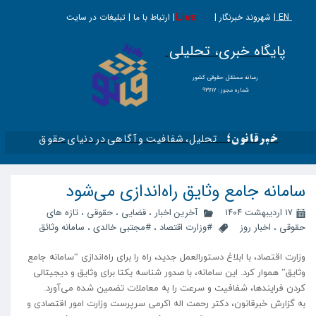
EN |
Live
شهروند خبرنگار | | ارتباط با ما | تبلیغات در سایت
پایگاه خبری، تحلیلی
​​​​رسانه مستقل حقوقی کشور
شماره مجوز : ۹۳۶۱۷
تحلیل، شفافیت و آگاهی در دنیای حقوق​​​​​​​
خبرقانون؛
سامانه جامع وثایق راه‌اندازی می‌شود
۱۷ اردیبهشت ۱۴۰۴
آخرین اخبار
،
قضایی
،
حقوقی
،
تازه های
حقوقی
،
اخبار روز
#وزارت اقتصاد
،
#مجتبی خالدی
،
سامانه وثائق
وزارت اقتصاد، با ابلاغ دستورالعمل جدید، راه را برای راه‌اندازی “سامانه جامع
وثایق” هموار کرد. این سامانه، با صدور شناسه یکتا برای وثایق و دیجیتالی
کردن فرایندها، شفافیت و سرعت را به معاملات تضمین شده می‌آورد.
به گزارش خبرقانون، دکتر رحمت اله اکرمی سرپرست وزارت امور اقتصادی و