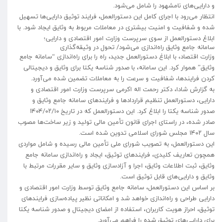
و دارایی‌های نامشهود را شامل می‌شود.
انتظار می‌رود با اجرای کامل این دستورالعمل، فرایند توثیق دارایی‌ها تسهیل
شده و شفافیت و امنیت بیشتری در معاملات مربوط به وثایق ایجاد شود. با
ابلاغ دستورالعمل از سوی سرپرست وزارت امور اقتصادی و دارایی؛
سامانه جامع وثایق راه‌اندازی می‌شود/ تحول در وثیقه‌گذاری
وزارت اقتصاد، با ابلاغ دستورالعمل جدید، راه را برای راه‌اندازی “سامانه جامع
وثایق” هموار کرد. این سامانه، با صدور شناسه یکتا برای وثایق و دیجیتالی
کردن فرایندها، شفافیت و سرعت را به معاملات تضمین شده می‌آورد.
به گزارش شادا، دکتر رحمت اله اکرمی سرپرست وزارت امور اقتصادی و
دارایی، دستورالعمل تنظیم قراردادها و فرایندهای سامانه جامع وثایق و
صدور شناسه یکتا را ابلاغ کرد. این دستورالعمل که در تاریخ ۱۴۰۴/۰۲/۱۰
صادر شده، در راستای اجرای قانون تأمین مالی تولید و زیر ساخت‌ها مصوب
سال ۱۴۰۲ مجلس شورای اسلامی تدوین شده است.
این دستورالعمل، به تصویب شورای ملی تأمین مالی رسیده و شامل مواردی
همچون تعاریف کلیدی، فرایندهای توثیق، ایجاد و راه‌اندازی سامانه جامع
وثایق، ثبت اطلاعات وثایق، اجرا و آزادسازی وثایق و سایر مقررات مرتبط با
وثایق و دارایی‌های قابل توثیق است.
بر اساس این دستورالعمل، سامانه جامع وثایق توسط وزارت امور اقتصادی و
دارایی طراحی و راه‌اندازی خواهد شد و امکاناتی نظیر پیاده‌سازی فرایندهای
توثیق، احراز هویت کاربران، استفاده از امضای دیجیتال و صدور شناسه یکتا
برای دارایی‌های توثیق شده را فراهم می‌آورد.