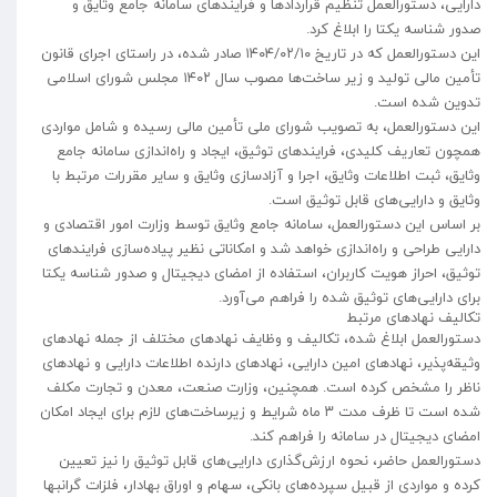
دارایی، دستورالعمل تنظیم قراردادها و فرایندهای سامانه جامع وثایق و
صدور شناسه یکتا را ابلاغ کرد.
این دستورالعمل که در تاریخ ۱۴۰۴/۰۲/۱۰ صادر شده، در راستای اجرای قانون
تأمین مالی تولید و زیر ساخت‌ها مصوب سال ۱۴۰۲ مجلس شورای اسلامی
تدوین شده است.
این دستورالعمل، به تصویب شورای ملی تأمین مالی رسیده و شامل مواردی
همچون تعاریف کلیدی، فرایندهای توثیق، ایجاد و راه‌اندازی سامانه جامع
وثایق، ثبت اطلاعات وثایق، اجرا و آزادسازی وثایق و سایر مقررات مرتبط با
وثایق و دارایی‌های قابل توثیق است.
بر اساس این دستورالعمل، سامانه جامع وثایق توسط وزارت امور اقتصادی و
دارایی طراحی و راه‌اندازی خواهد شد و امکاناتی نظیر پیاده‌سازی فرایندهای
توثیق، احراز هویت کاربران، استفاده از امضای دیجیتال و صدور شناسه یکتا
برای دارایی‌های توثیق شده را فراهم می‌آورد.
تکالیف نهادهای مرتبط
دستورالعمل ابلاغ شده، تکالیف و وظایف نهادهای مختلف از جمله نهادهای
وثیقه‌پذیر، نهادهای امین دارایی، نهادهای دارنده اطلاعات دارایی و نهادهای
ناظر را مشخص کرده است. همچنین، وزارت صنعت، معدن و تجارت مکلف
شده است تا ظرف مدت ۳ ماه شرایط و زیرساخت‌های لازم برای ایجاد امکان
امضای دیجیتال در سامانه را فراهم کند.
دستورالعمل حاضر، نحوه ارزش‌گذاری دارایی‌های قابل توثیق را نیز تعیین
کرده و مواردی از قبیل سپرده‌های بانکی، سهام و اوراق بهادار، فلزات گرانبها