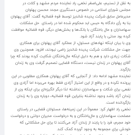
به نقل از تسنیم، علی‌اصغر نخعی راد نماینده مردم مشهد و کلات در
مجلس شورای اسلامی در خصوص دستگیری مجدد محسن پهلوان
مدیرعامل سابق شرکت پدیده شاندیز توسط قوه قضائیه گفت: آقای پهلوان
بنا به رأی دادگاه به حبس ابد محکوم شده اما در راستای حل مشکلات
سهامداران و مال باختگان با بانک‌ها و بخش‌های دیگر، قوه قضائیه موافقت
کرده بود مدتی با پابند آزاد شود.
وی با بیان اینکه نهادهای مسئول، از عملکرد آقای پهلوان برای همکاری
جهت حل مشکلات شرکت پدیده شاندیز راضی نبودند، افزود: همچنین وی
شکات زیادی دارد و هم به دلیل اینکه مال‌باختگان شکایت کرده بودند که چرا
آقای پهلوان در زندان نیست، دستگاه قضایی تصمیم گرفت وی به زندان
بازگردد.
نماینده مشهد ادامه داد: از آنجایی که آقای پهلوان همکاری مطلوبی در این
پرونده نکرده و در واقع از این امتیاز آزادی فقط بهره می‌برده اما آزادی وی
نفعی برای شکات و سهامداران نداشته لذا دیگر انگیزه‌ای برای اینکه وی از
زندان آزاد باشد وجود نداشته بنابراین قوه قضائیه، دوباره وی را به زندان
بازگردانده است.
نخعی راد اظهار کرد: معمولاً در این زمینه‌ها، مسئولان قضایی در راستای
مصلحت سهامداران و مال‌باختگان و به درخواست مدیران دولتی و درخواست
خود مجرم، فرد را با پابند از زندان آزاد می‌کنند تا برای حل مشکلاتی که
خودش برای مجموعه به وجود آورده کمک کند.