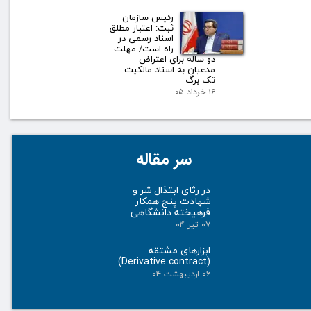
رئیس سازمان
ثبت: اعتبار مطلق
اسناد رسمی در
راه است/ مهلت
دو ساله برای اعتراض
مدعیان به اسناد مالکیت
تک برگ
۱۶ خرداد ۰۵
سر مقاله
در رثای ابتذال شر و
شهادت پنج همکار
فرهیخته دانشگاهی
۰۷ تیر ۰۴
ابزارهای مشتقه
(Derivative contract)
۰۶ اردیبهشت ۰۴