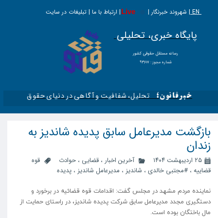
EN |
Live
شهروند خبرنگار | | ارتباط با ما | تبلیغات در سایت
پایگاه خبری، تحلیلی
​​​​رسانه مستقل حقوقی کشور
شماره مجوز : ۹۳۶۱۷
تحلیل، شفافیت و آگاهی در دنیای حقوق​​​​​​​
خبرقانون؛
بازگشت مدیرعامل سابق پدیده شاندیز به
زندان
۲۵ اردیبهشت ۱۴۰۴
آخرین اخبار
،
قضایی
،
حوادث
قوه
قضاییه
،
#مجتبی خالدی
،
شاندیز
،
مدیرعامل شاندیز
،
پدیده
نماینده مردم مشهد در مجلس گفت: اقدامات قوه قضائیه در برخورد و
دستگیری مجدد مدیرعامل سابق شرکت پدیده شاندیز، در راستای حمایت از
مال باختگان بوده است.