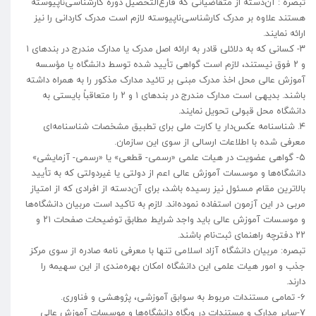
تبصره : آن‌دسته از متقاضیانی که فارغ‌التحصیل دوره کارشناسی‌ناپیوسته
هستند علاوه بر مدرک کارشناسی‌ناپیوسته لازم است مدرک کاردانی را نیز
ارائه نمایند.
۳- کسانی که به دلائلی قادر به ارائه اصل مدرک یا مدارک‌ مندرج در بندهای ۱
و ۲ فوق نیستند، لازم است گواهی تأیید شده توسط دانشگاه یا مؤسسه
آموزش عالی محل اخذ مدرک مبنی بر تائید مدارک مذکور را به همراه داشته
باشند. بدیهی است مدارک مندرج در بندهای ۱ و ۲ را متعاقباً بایستی به
دانشگاه محل قبولی تحویل نمایند.
۴. شناسنامه عکس‌دار یا کارت ملی برای تطبیق مشخصات شناسنامه‌ای
معرفی شده با اطلاعات ارسالی از سوی این سازمان.
۵- گواهی عضویت در هیات علمی «رسمی- قطعی» یا «رسمی- آزمایشی»
دانشگاه‌ها و موسسات آموزش عالی اعم از دولتی یا غیردولتی که به تأیید
بالاترین مقام مسئول نیز رسیده باشد، برای آن‌دسته از افرادی که از امتیاز
مربی در این آزمون استفاده نموده‌اند. لازم به تاکید است مربیان دانشگاه‌ها
و موسسات آموزش عالی باید واجد شرایط مطابق توضیحات صفحات ۲۱ و
۲۲ دفترچه راهنمای ثبت‌نام باشند.
تبصره: مربیان دانشگاه آزاد اسلامی تنها با معرفی نامه صادره از سوی مرکز
جذب و امور هیات علمی این دانشگاه امکان بهره‌مندی از این سهیمه را
دارند.
۶- تمامی مستندات مربوط به سوابق آموزشی، پژوهشی و فناوری.
۷-سایر مدارک و مستندات در وبگاه دانشگاه‌ها و موسسات آموزش عالی