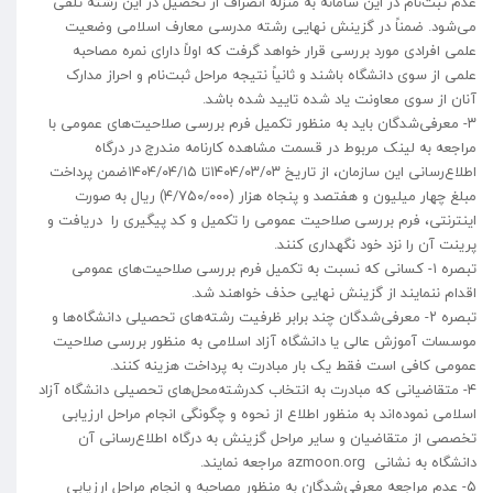
عدم ثبت‌نام در این سامانه به منزله انصراف از تحصیل در این رشته تلقی
می‌شود. ضمناً در گزینش نهایی رشته مدرسی معارف اسلامی وضعیت
علمی افرادی مورد بررسی قرار خواهد گرفت که اولاً دارای نمره مصاحبه
علمی از سوی دانشگاه باشند و ثانیاً نتیجه مراحل ثبت‌نام و احراز مدارک
آنان از سوی معاونت یاد شده تایید شده باشد.
۳- معرفی‌شدگان باید به منظور تکمیل فرم بررسی صلاحیت‌های عمومی با
مراجعه به لینک مربوط در قسمت مشاهده کارنامه مندرج در درگاه
اطلاع‌رسانی این سازمان، از تاریخ ۱۴۰۴/۰۳/۰۳تا ۱۴۰۴/۰۴/۱۵ضمن پرداخت
مبلغ چهار میلیون و هفتصد و پنجاه هزار (۴/۷۵۰/۰۰۰) ریال به صورت
اینترنتی، فرم بررسی صلاحیت عمومی را تکمیل و کد پیگیری را دریافت و
پرینت آن را نزد خود نگهداری کنند.
تبصره ۱- کسانی که نسبت به تکمیل فرم بررسی صلاحیت‌های عمومی
اقدام ننمایند از گزینش نهایی حذف خواهند شد.
تبصره ۲- معرفی‌شدگان چند برابر ظرفیت رشته‌های تحصیلی دانشگاه‌ها و
موسسات آموزش عالی یا دانشگاه آزاد اسلامی به منظور بررسی صلاحیت
عمومی کافی است فقط یک بار مبادرت به پرداخت هزینه کنند.
۴- متقاضیانی که مبادرت به انتخاب کدرشته‌محل‌های تحصیلی دانشگاه آزاد
اسلامی نموده‌اند به منظور اطلاع از نحوه و چگونگی انجام مراحل ارزیابی
تخصصی از متقاضیان و سایر مراحل گزینش به درگاه اطلاع‌رسانی آن
دانشگاه به نشانی azmoon.org مراجعه نمایند.
۵- عدم مراجعه معرفی‌شدگان به منظور مصاحبه و انجام مراحل ارزیابی