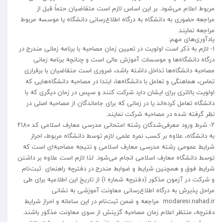
مربوط اعلام می‌شود. بر این اساس لازم است متقاضیان حتماً قبل از
مراجعه حضوری به دانشگاه به درگاه اطلاع‌رسانی دانشگاه یا موسسه مربوط
مراجعه نمایند.
یادآوری‌های مهم:
۱- لازم به ذکر است اولویت در تعیین زمان مصاحبه با برنامه ‌زمانی مندرج در
درگاه دانشگاه‌ها و موسسات آموزش عالی است و چنانچه برنامه ‌زمانی
مصاحبه دانشگاه‌ها تداخل داشته باشد، ضروری است متقاضیان با برقراری
تماس، هماهنگی و تعامل با دانشگاه‌ها، ابتدا در مصاحبه دانشگاه‌هایی که
اولویت بالاتری برای ایشان دارد شرکت کنند و سپس در زمان دیگری که با
دانشگاه تعامل کرده‌اند یا در زمانی که برای جاماندگان از مصاحبه اصلی در
نظر گرفته شده در مصاحبه شرکت نمایند.
۲- شرط ورود معرفی‌شدگان رشته امتحانی مدرسی معارف اسلامی کد ۲۱۸۰
به دانشگاه، علاوه بر کسب نمره علمی لازم توسط دانشگاه مربوط، احراز
شرایط عمومی رشته مدرسی معارف اسلامی و نتیجه مصاحبه‌ای است که
توسط دانشگاه معارف اسلامی انجام می‌شود. لذا لازم است علاوه بر داشتن
شرایط فوق و همچنین شرایط و ضوابط مندرج در دفترچه راهنمای ثبت‌نام
و شرکت در آزمون مذکور (دفترچه شماره ۱) از تاریخ این اطلاعیه برای طی
مراحل پذیرش به درگاه اطلاع‌رسانی معاونت آموزشی به نشانی
modaresi.nahad.ir مراجعه و ضمن ثبت‌نام در این سامانه و احراز شرایط
دفترچه، منتظر اعلام زمان مصاحبه گزینش از سوی معاونت مذکور باشند.