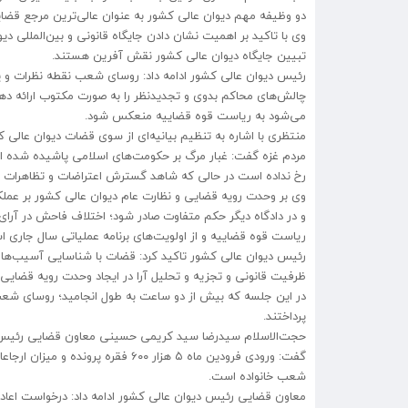
دو وظیفه مهم دیوان عالی کشور به عنوان عالی‌ترین مرجع قضای
وی با تاکید بر اهمیت نشان دادن جایگاه قانونی و بین‌المللی
تبیین جایگاه دیوان عالی کشور نقش آفرین هستند.
رئیس دیوان عالی کشور ادامه داد: روسای شعب نقطه نظرات و پ
چالش‌های محاکم بدوی و تجدیدنظر را به صورت مکتوب ارائه ده
می‌شود به ریاست قوه قضاییه منعکس شود.
منتظری با اشاره به تنظیم بیانیه‌ای از سوی قضات دیوان ع
مردم غزه گفت: غبار مرگ بر حکومت‌های اسلامی پاشیده شده است 
رخ نداده است در حالی که شاهد گسترش اعتراضات و تظاهرات د
وی بر وحدت رویه قضایی و نظارت عام دیوان عالی کشور بر عمل
و در دادگاه دیگر حکم متفاوت صادر شود؛ اختلاف فاحش در آرا
ریاست قوه قضاییه و از اولویت‌های برنامه عملیاتی سال جاری 
رئیس دیوان عالی کشور تاکید کرد: قضات با شناسایی آسیب‌ها و 
ظرفیت قانونی و تجزیه و تحلیل آرا در ایجاد وحدت رویه قضایی
در این جلسه که بیش از دو ساعت به طول انجامید؛ روسای شعب
پرداختند.
حجت‌الاسلام سیدرضا سید کریمی حسینی معاون قضایی رئیس دیوا
شعب خانواده است.
معاون قضایی رئیس دیوان عالی کشور ادامه داد: درخواست اعاده دادرسی ماده ۴۷۴ برای اولین بار در اردیبهشت ماه بیش 