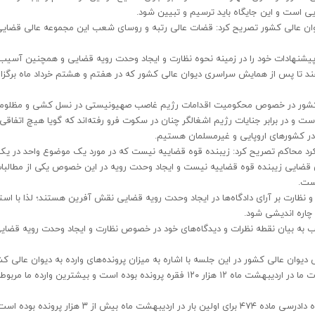
ی است و این جایگاه باید ترسیم و تبیین شود.
 دیوان عالی کشور تصریح کرد: قضات عالی رتبه و روسای شعب این مجموعه عالی قضایی
یشنهادات خود را در زمینه نحوه نظارت و ایجاد وحدت رویه قضایی و همچنین آسیب‌
ند تا پس از همایش سراسری دیوان عالی کشور که در هفتم و هشتم خرداد ماه برگزار
الی کشور در خصوص محکومیت اقدامات رژیم غاصب صهیونیستی در نسل کشی و مظلو
و در برابر جنایات رژیم اشغالگر چنان در سکوت فرو رفته‌اند که گویا هیچ اتفاقی 
ر کشورهای اروپایی و غیرمسلمان هستیم.
کرد محاکم تصریح کرد: زیبنده قوه قضاییه نیست که در مورد یک موضوع واحد در یک 
ی قضایی زیبنده قوه قضاییه نیست و ایجاد وحدت رویه در این خصوص یکی از مطالب
است.
نظارت بر آرای دادگاه‌ها در ایجاد وحدت رویه قضایی نقش آفرین هستند؛ لذا با استف
 چاره اندیشی شود.
 به بیان نقطه نظرات و دیدگاه‌های خود در خصوص نظارت و ایجاد وحدت رویه قضای
ن عالی کشور در این جلسه با اشاره به میزان پرونده‌های وارده به دیوان عالی کش
گفت: ورودی فرودین ماه ۵ هزار ۶۰۰ فقره پرونده و میزان ارجاعات ما در اردیبهشت ماه ۱۲ هزار ۱۲۰ فقره پرونده بوده است و بیشترین وارده ما م
از ۳ هزار پرونده بوده است.