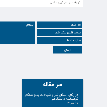
تهیه خبر: مجتبی خالدی
ارسال
سر مقاله
در رثای ابتذال شر و شهادت پنج همکار
فرهیخته دانشگاهی
۰۷ تیر ۰۴