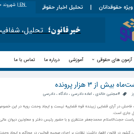
EN |
شهروند خ
ه حقوقدانان
|
تحلیل اخبار حقوقی کشور
|
خبرقانون
تحلیل، شفافیت و 
خبرقانون؛
آزمون های حقوقی
آموزشی
درباره ما
تماس با ما
 از ۳ هزار پرونده
ز
#مجتبی خالدی
،
اعاده دادرسی
،
دادگاه
،
دادرسی
فاحش در آرای قضایی زیبنده قوه قضاییه نیست و ایجاد وحدت رویه در این خصو
ال جاری است.
است حجت‌الاسلام محمدجعفر منتظری و با حضور رئیس دفتر و معاونین دیوان عالی
لی کشور در قانون اظهار داشت: نظارت بر اجرای صحیح قوانین در محاکم و ایجاد وحدت