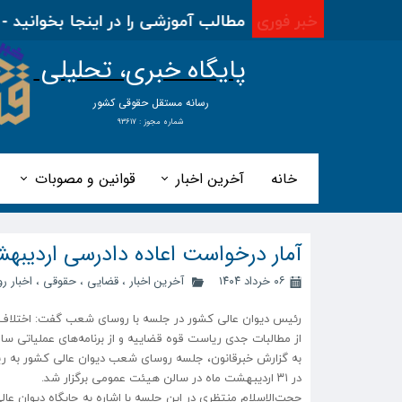
ای دادگستری
|
خبر فوری
مطالب آموزشی را در اینجا بخوانید - ویژ
پایگاه خبری، تحلیلی
​​​​رسانه مستقل حقوقی کشور
شماره مجوز : ۹۳۶۱۷
خانه
آخرین اخبار
قوانین و مصوبات
آمار درخواست اعاده دادرسی اردیبهشت‌ماه بیش
۰۶ خرداد ۱۴۰۴
آخرین اخبار
،
قضایی
،
حقوقی
،
اخبار رو
رئیس دیوان عالی کشور در جلسه با روسای شعب گفت: اختلاف 
از مطالبات جدی ریاست قوه قضاییه و از برنامه‌های عملیاتی س
به گزارش خبرقانون، جلسه روسای شعب دیوان عالی کشور به ری
در ۳۱ اردیبهشت ماه در سالن هیئت عمومی برگزار شد.
حجت‌الاسلام منتظری در این جلسه با اشاره به جایگاه دیوان عا