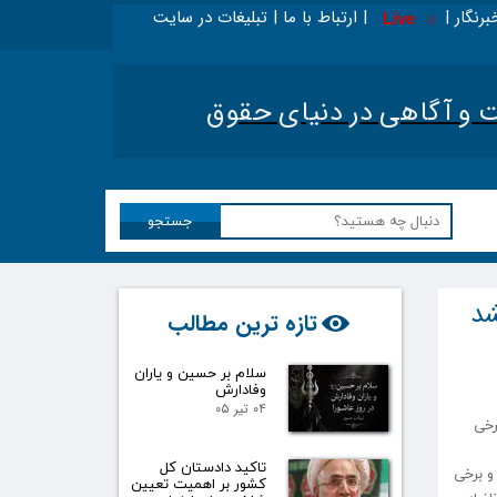
برنگار | | ارتباط با ما | تبلیغات در سایت
Live
ر اینجا بخوانید - ویژه حقوقدانان
|
تحلیل اخبار حقوق
آگاهی در دنیای حقوق​​​​​​​
جستجو
شد
تازه ترین مطالب
سلام بر حسین و یاران
وفادارش
۰۴ تیر ۰۵
رخی
تاکید دادستان کل
و برخی
کشور بر اهمیت تعیین