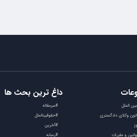
عات
داغ ترین بحث ها
ین الملل
#سرمقاله
کانون وکلای دادگستری
#حقوقبینالملل
ز
#آخرین
انین و مقررات
#رسانه