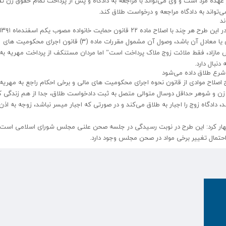
 عهده مرد است و وی می‌تواند با مراجعه به دادگاه و پس از پرداخت تمام حقوق زن ت
تواند به دادگاه مراجعه و درخواست طلاق کند.
د
شده “هرگاه مهریه در زمان وقوع عقد تا ۱۴ سکّه تمام بهارآزادی یا معادل آن باشد، وصول آن مشمول مقررات ماده (۳) قانون اجرای محکومیت‌ های
 مازاد، فقط ملائت زوج ملاک پرداخت است” اما مردان مستنکف از پرداخت مهریه به 
نبال دارد.
 شرع طلاق داده می‌شود
ر شد: در مقابل و با هدف حمایت از زنان در ماده ۷ «طرح اصلاح موادی از قانون نحوه اجرای محکومیت های مالی و برخی احکام راجع به مه
زن و شوهر حداقل دوسال متوالی متصل به ثبت دادخواست طلاق، جدا از هم زندگی کن
دگاه زوج را اجبار به طلاق می‌کند و در صورتی که اجبار میسر نباشد، زوجه به اذن
ظهار کرد: این طرح در نوبت رسیدگی در جلسه صحن علنی مجلس شورای اسلامی است 
تمال تغییر برخی مواد در صحن مجلس وجود دارد.