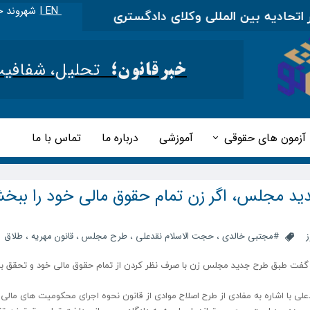
EN |
شهروند خ
ادیه بین المللی وکلای دادگستری
|
مطالب آموزشی را د
تحلیل، شفافیت و 
خبرقانون؛
آزمون های حقوقی
آموزشی
درباره ما
تماس با ما
د مجلس، اگر زن تمام حقوق مالی خود را ببخ
ز
#مجتبی خالدی
،
حجت الاسلام نقدعلی
،
طرح مجلس
،
قانون مهریه
،
طلاق
ت طبق طرح جدید مجلس زن با صرف نظر کردن از تمام حقوق مالی خود و تحقق ب
علی با اشاره به مفادی از طرح اصلاح موادی از قانون نحوه اجرای محکومیت های مالی 