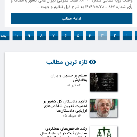
وحدت رویه قضایی شماره 8/1404 هیأت عمومی دیوان عالی کشور با مقدمه و
رأی شماره 867 ـ 1404/05/28 به شرح ذیل تنظیم و جهت …
ادامه مطلب
۱
۲
۳
۴
۵
۶
۷
۸
۹
۱۰
بعد
تازه ترین مطالب
سلام بر حسین و یاران
وفادارش
۰۴ تیر ۰۵
تاکید دادستان کل کشور بر
اهمیت تعیین شاخص‌های
ارزیابی دادستان‌ها
۱۶ خرداد ۰۵
رشد شاخص‌های عملکردی
سازمان ثبت در دو ماهه سال