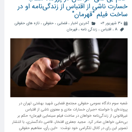
خسارت ناشی از اقتباس از زندگی‌نامه او در
ساخت فیلم "قهرمان"
۳۰ شهریور ۰۴
آخرین اخبار
،
قضایی
،
حقوقی
،
تازه های حقوقی
A
،
اقتباس
،
زندگی نامه
،
قهرمان
شعبه سوم دادگاه عمومی حقوقی مجتمع قضایی شهید بهشتی تهران در
پرونده‌ای با خواسته «جبران خسارات مادی و معنوی ناشی از اقتباس
غیرقانونی از زندگی‌نامه خواهان در ساخت فیلم سینمایی قهرمان» حکم بر
بی‌حقی خواهان صادر کرد. مجید جعفری افتخار، قاضی دادگستری، با انتشار
تصویر این رای در کانال تلگرامی خود نوشت: ⁨ ⁨ «این رأی، مفاهیم حقوقی