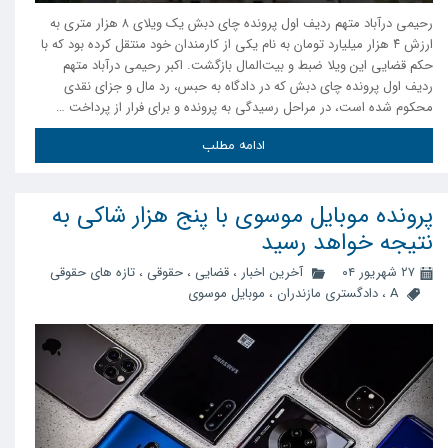
رحیمی درآباد متهم ردیف اول پرونده چای دبش یک ویلای ۸ هزار متری به
ارزش ۴ هزار میلیارد تومان به نام یکی از کارمندان خود منتقل کرده بود که با
حکم قضایی این ویلا ضبط و بیت‌المال بازگشت. اکبر رحیمی درآباد متهم
ردیف اول پرونده چای دبش که در دادگاه به حبس، رد مال و جزای نقدی
محکوم شده است، در مراحل رسیدگی به پرونده و برای فرار از پرداخت …
ادامه مطلب
پرونده موبایل موسوی با پنج هزار شاکی به
نتیجه خواهد رسید
۲۷ شهریور ۰۴
آخرین اخبار
،
قضایی
،
حقوقی
،
تازه های حقوقی
A
،
دادگستری مازندران
،
موبایل موسوی