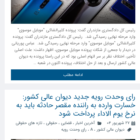
رئیس کل دادگستری مازندران گفت: پرونده کثیرالشاکی "موبایل موسوی"
وارد مرحله نهایی رسیدگی شد. رئیس کل دادگستری مازندران گفت: پرونده
کثیرالشاکی "موبایل موسوی" وارد مرحله نهایی رسیدگی شد. عباس پوریانی
در دیدار با جمعی از شکات پرونده موبایل موسوی، اظهار داشت: علت اصلی
تأخیر، اختلاف نظر بر سر اتهام اصلی بود که در این راستا پرونده به دیوان
عالی کشور ارسال و بعد از حل اختلاف، پرونده اکنون در شعبه …
ادامه مطلب
رای وحدت رویه جدید دیوان عالی کشور:
خسارت وارده به راننده مقصر حادثه باید به
نرخ یوم الاداء پرداخت شود
۲۷ شهریور ۰۴
آخرین اخبار
،
قضایی
،
حقوقی
،
تازه های حقوقی
دیوان عالی کشور
،
A
،
رای وحدت رویه