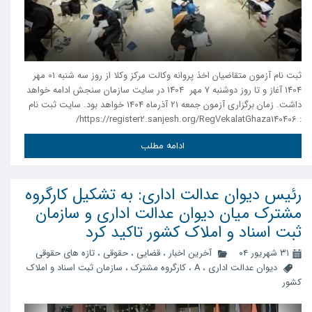
ثبت نام آزمون متقاضیان اخذ پروانه وکالت مرکز وکلا از روز سه شنبه 01 مهر
1404 آغاز و تا روز دوشنبه 7 مهر 1404 در سایت سازمان سنجش ادامه خواهد
داشت. زمان برگزاری آزمون جمعه 21 آذرماه 1404 خواهد بود. سایت ثبت نام
: https://register2.sanjesh.org/RegVekalatGhaza140406/
ادامه مطلب
رئیس دیوان عدالت اداری: به تشکیل کارگروه
مشترک میان دیوان عدالت اداری و سازمان
ثبت اسناد و املاک کشور تاکید کرد
۳۱ شهریور ۰۴
آخرین اخبار
،
قضایی
،
حقوقی
،
تازه های حقوقی
دیوان عدالت اداری
،
A
،
کارگروه مشترک
،
سازمان ثبت اسناد و املاک
کشور