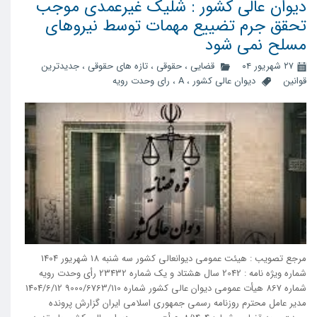
دیوان عالی کشور : شلیک غیرعمدی موجب
تحقق جرم تضییع مهمات توسط نیروهای
مسلح نمی شود
۲۷ شهریور ۰۴
قضایی
،
حقوقی
،
تازه های حقوقی
،
جدیدترین
قوانین
دیوان عالی کشور
،
A
،
رای وحدت رویه
مرجع تصویب : هیئت عمومی دیوانعالی کشور سه شنبه 18 شهریور 1404
شماره ویژه نامه : 2042 سال هشتاد و یک شماره 23432 رأی وحدت رویه
شماره 867 هیأت عمومی دیوان عالی کشور شماره 9000/6763/110 1404/6/12
مدیر عامل محترم روزنامه رسمی جمهوری اسلامی ایران گزارش پرونده