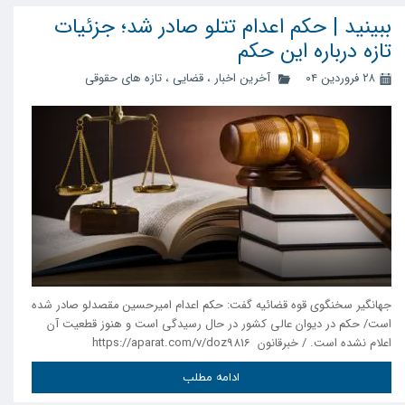
ببینید | حکم اعدام تتلو صادر شد؛ جزئیات
تازه درباره این حکم
۲۸ فروردین ۰۴
آخرین اخبار
،
قضایی
،
تازه های حقوقی
جهانگیر سخنگوی قوه قضائیه گفت: حکم اعدام امیرحسین مقصدلو صادر شده
است/ حکم در دیوان عالی کشور در حال رسیدگی است و هنوز قطعیت آن
اعلام نشده است. / خبرقانون https://aparat.com/v/doz9816
ادامه مطلب