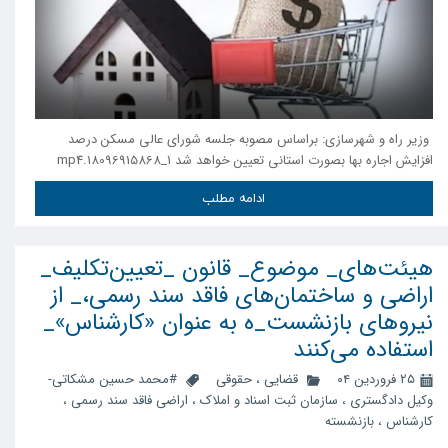
وزیر راه و شهرسازی: براساس مصوبه جلسه شورای عالی مسکن درصد
افزایش اجاره بها بصورت استانی تعیین خواهد شد 1_18096915868.mp4
ادامه مطلب
هیئت‌های_ موضوع_ قانون _تعیین‌تکلیف_
اراضی و ساختمان‌های فاقد سند رسمی،_ از
نیروهای بازنشست_ه به عنوان «کارشناس»_
استفاده می‌کنند
۲۵ فروردین ۰۴
قضایی
،
حقوقی
#محمد حسین مشکاتی-
وکیل دادگستری
،
سازمان ثبت اسناد و املاک
،
اراضی فاقد سند رسمی
،
کارشناس
،
بازنشسته