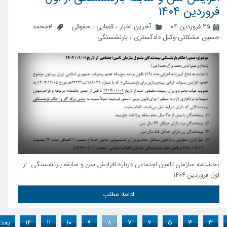
فروردین ۱۴۰۴
۲۵ فروردین ۰۴
آخرین اخبار
،
قضایی
،
حقوقی
#محمد
حسین مشکاتی-وکیل دادگستری
،
بازنشستگی
بخشنامه سازمان تامین اجتماعی درباره افزایش سن و سابقه بازنشستگی از
اول فروردین ۱۴۰۴
ادامه مطلب
۳
۴
۵
۶
۷
۸
۹
۱۰
۱۱
۱۲
بعد