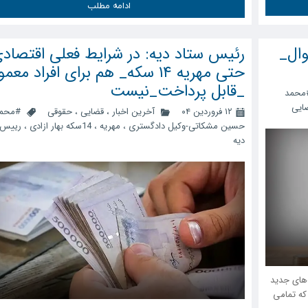
ادامه مطلب
ال_
رئیس ستاد دیه: در شرایط فعلی اقتصاد
حتی مهریه ۱۴ سکه_ هم برای افراد معم
_قابل پرداخت_نیست
محمد
ایی
۱۲ فروردین ۰۴
آخرین اخبار
،
قضایی
،
حقوقی
#محم
حسین مشکاتی-وکیل دادگستری
،
مهریه
،
14سکه بهار ازادی
،
رییس 
دیه
۱ کل کشور، تعرفه‌های جدید
که تمامی