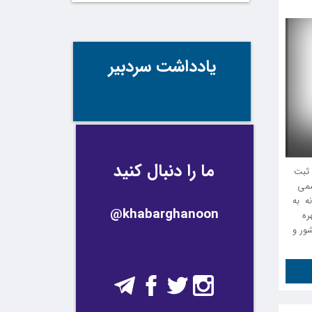
یادداشت سردبیر
ما را دنبال کنید
انون الزام به ثبت
سمی
ه به
@khabarghanoon
هشت ماه سال ۱۴۰۴ به بهره
شور و