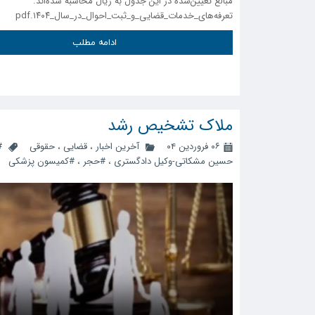
مبالغ تعیین‌شده در این جدول به ریال محاسبه شده‌اند.
تعرفه‌های_خدمات_قضایی_و_ثبت_احوال_در_سال_۱۴۰۴.pdf
ادامه مطلب
ملاک تشخیص رشد
۰۶ فروردین ۰۴
آخرین اخبار
،
قضایی
،
حقوقی
#
حسین مشکاتی-وکیل دادگستری
،
#حجر
،
#کمیسون پزشکی