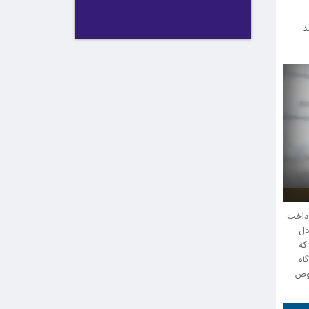
د
ناتوانی در پرداخت
ر عدم تعادل
که
اه
صوص