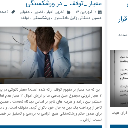
معیار _توقف _ در ورشکستگی
۱۲ فروردین ۰۴
آخرین اخبار
،
قضایی
،
حقوقی
#محم
رار
حسین مشکاتی-وکیل دادگستری
،
ورشکستگی
،
توقف
محمد
این که سه معیار بر مفهوم توقف ارائه شده است:۱ معیار 
۲ معیار فزونی مجموع مبلغ بدهی ها بر ارزش اموال ۳ معیا
مستمر بین درامد و هزینه های تاجر بر اساس دیدگاه نخست ، همین 
تاجر از پرداخت یک دین به حال خود ناتوان گردد. متوقف است. و دادگ
آرای هیات
برای صدور حکم ورشکستگی هیچ الزامی به بررسی و تحقیق در خ
نسبت ارزش …