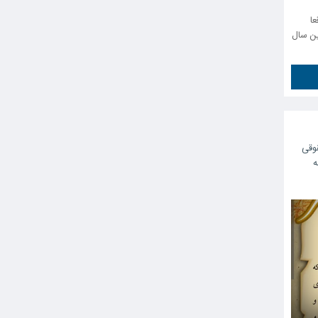
عا
ن سال
وقی
ه