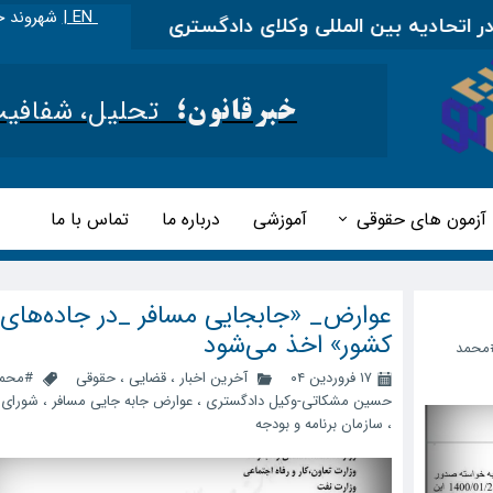
EN |
شهروند خ
 بین المللی وکلای دادگستری
|
مطالب آموزشی را در ای
تحلیل، شفافیت و 
خبرقانون؛
آزمون های حقوقی
آموزشی
درباره ما
تماس با ما
عوارض_ «جابجایی مسافر _در جاده‌های
کشور» اخذ می‌شود
محمد
۱۷ فروردین ۰۴
آخرین اخبار
،
قضایی
،
حقوقی
#محم
حسین مشکاتی-وکیل دادگستری
،
عوارض جابه جایی مسافر
،
شورای 
،
سازمان برنامه و بودجه