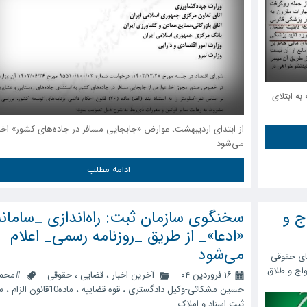
به ابتلای
از ابتدای اردیبهشت، عوارض «جابجایی مسافر در جاده‌های کشور» اخ
می‌شود
ادامه مطلب
اج و
سخنگوی سازمان ثبت: راه‌اندازی _سامانه
«ادعا»_ از طریق _روزنامه رسمی_ اعلام
می‌شود
ای حقوقی
واج و طلاق
۱۶ فروردین ۰۴
آخرین اخبار
،
قضایی
،
حقوقی
#محم
حسین مشکاتی-وکیل دادگستری
،
قوه قضاییه
،
ماده10قانون الزام
،
س
ثبت اسناد و املاک