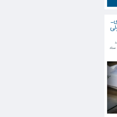
ی_
ولی
د
ستاد