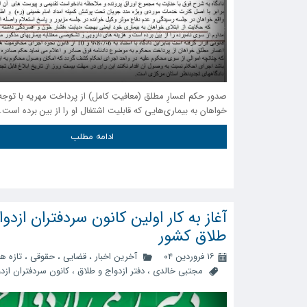
صدور حکم اعسارِ مطلق (معافیتِ کامل) از پرداخت مهریه با توجه 
خواهان به بیماری‌هایی که قابلیت اشتغال او را از بین برده است.
ادامه مطلب
آغاز به کار اولین کانون سردفتران ازدو
طلاق کشور
۱۶ فروردین ۰۴
آخرین اخبار
،
قضایی
،
حقوقی
،
تازه ه
مجتبی خالدی
،
دفتر ازدواج و طلاق
،
کانون سردفتران ازد